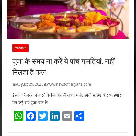
धर्म-आस्था
पूजा के समय ना करें ये पांच गलतियां, नहीं
मिलता है फल
August 29, 2020
www.newsofharyana.com
ईश्वर को प्रसन्न करने के लिए मन में सच्ची भक्ति होनी चाहिए फिर भी हमारा
मन कई बार पूजा-पाठ के
W
F
T
Li
E
S
h
ac
w
n
m
h
at
e
itt
k
ai
ar