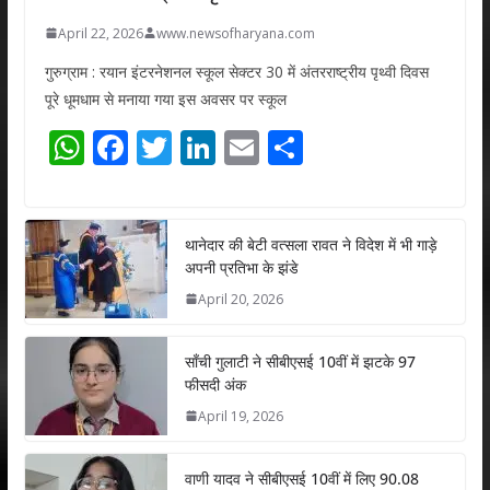
April 22, 2026
www.newsofharyana.com
गुरुग्राम : रयान इंटरनेशनल स्कूल सेक्टर 30 में अंतरराष्ट्रीय पृथ्वी दिवस
पूरे धूमधाम से मनाया गया इस अवसर पर स्कूल
W
F
T
Li
E
S
h
ac
w
n
m
h
at
e
itt
k
ai
ar
s
b
er
e
l
e
थानेदार की बेटी वत्सला रावत ने विदेश में भी गाड़े
अपनी प्रतिभा के झंडे
A
o
dI
April 20, 2026
p
o
n
p
k
साँची गुलाटी ने सीबीएसई 10वीं में झटके 97
फीसदी अंक
April 19, 2026
वाणी यादव ने सीबीएसई 10वीं में लिए 90.08