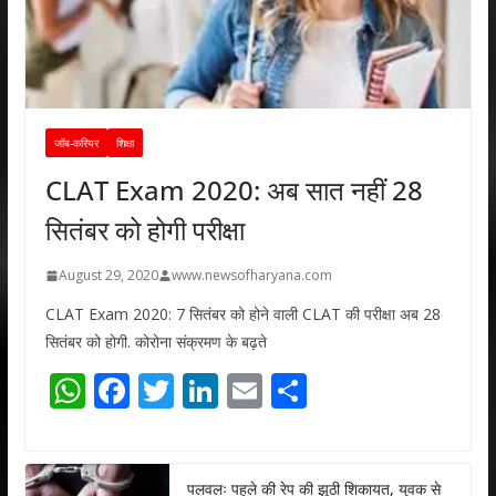
जॉब-करियर
शिक्षा
CLAT Exam 2020: अब सात नहीं 28
सितंबर को होगी परीक्षा
August 29, 2020
www.newsofharyana.com
CLAT Exam 2020: 7 सितंबर को होने वाली CLAT की परीक्षा अब 28
सितंबर को होगी. कोरोना संक्रमण के बढ़ते
W
F
T
Li
E
S
h
ac
w
n
m
h
at
e
itt
k
ai
ar
पलवलः पहले की रेप की झूठी शिकायत, युवक से