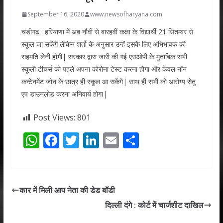
September 16, 2020
www.newsofharyana.com
चंडीगढ़ : हरियाणा में अब नौवीं से बारहवीं कक्षा के विद्यार्थी 21 सितम्बर से
स्कूल जा सकेंगे लेकिन शर्तो के अनुसार उन्हें इसके लिए अभिभावक की
सहमति लेनी होगी| सरकार द्वारा जारी की गई एसओपी के मुताबिक सभी
स्कूली टीचर्स को पहले अपना कोरोना टेस्ट करना होगा और केवल नॉन
कन्टेनमेंट जोन के छात्र ही स्कूल आ सकेंगे| साथ ही सभी को आरोग्य सेतु
एप डाउनलोड करना अनिवार्य होगा|
Post Views:
801
W
F
T
Li
E
S
h
ac
w
n
m
h
at
e
itt
k
ai
ar
s
b
er
e
l
e
कार में मिली आप नेता की डेड बॉडी
A
o
dI
दिल्ली दंगे : कोर्ट में चार्जशीट दाखिल
p
o
n