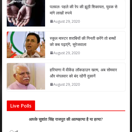
s
b
er
e
l
e
पलवलः पहले की रेप की झूठी शिकायत, युवक से
मांगे लाखों रुपये
A
o
dI
August 29, 2020
p
o
n
p
k
स्कूल मास्टर शराबियों की गिनती करेंगे तो बच्चों
को कब पढ़ाएंगे, सुरेजवाला
August 29, 2020
हरियाणा में वीकेंड लॉकडाउन खत्म, अब सोमवार
और मंगलवार को बंद रहेंगी दुकानें
August 29, 2020
Live Polls
आपके सुशांत सिंह राजपूत की आत्महत्या है या हत्या?