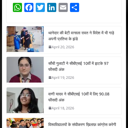
W
F
T
Li
E
S
h
ac
w
n
m
h
at
e
itt
k
ai
ar
s
b
er
e
l
e
थानेदार की बेटी वत्सला रावत ने विदेश में भी गाड़े
अपनी प्रतिभा के झंडे
A
o
dI
April 20, 2026
p
o
n
p
k
साँची गुलाटी ने सीबीएसई 10वीं में झटके 97
फीसदी अंक
April 19, 2026
वाणी यादव ने सीबीएसई 10वीं में लिए 90.08
फीसदी अंक
April 18, 2026
विश्वविद्यालयों के संघीकरण ख़िलाफ़ कांग्रेस करेगी