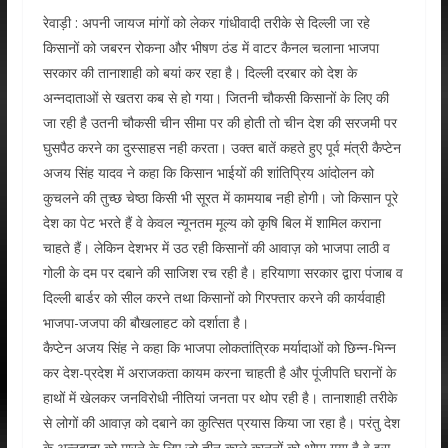
रेवाड़ी : अपनी जायज मांगों को लेकर गांधीवादी तरीके से दिल्ली जा रहे
किसानों को जबरन रोकना और भीषण ठंड में वाटर कैनल चलाना भाजपा
सरकार की तानाशाही को बयां कर रहा है। दिल्ली दरबार को देश के
अन्नदाताओं से खतरा कब से हो गया। जितनी चौकसी किसानों के लिए की
जा रही है उतनी चौकसी चीन सीमा पर की होती तो चीन देश की सरजमी पर
घुसपैठ करने का दुस्साहस नही करता। उक्त बातें कहते हुए पूर्व मंत्री कैप्टेन
अजय सिंह यादव ने कहा कि किसान भाईयों की शांतिप्रिय आंदोलन को
कुचलने की तुच्छ चेष्ठा किसी भी सूरत में कामयाब नही होगी। जो किसान पूरे
देश का पेट भरते हैं वे केवल न्यूनतम मूल्य को कृषि बिल में शामिल कराना
चाहते हैं। लेकिन देशभर में उठ रही किसानों की आवाज़ को भाजपा लाठी व
गोली के दम पर दबाने की साजिश रच रही है। हरियाणा सरकार द्वारा पंजाब व
दिल्ली बार्डर को सील करने तथा किसानों को गिरफ्तार करने की कार्यवाही
भाजपा-जजपा की बौखलाहट को दर्शाता है।
कैप्टेन अजय सिंह ने कहा कि भाजपा लोकतांत्रिक मर्यादाओं को छिन्न-भिन्न
कर देश-प्रदेश में अराजकता कायम करना चाहती है और पूंजीपति घरानों के
हाथों में खेलकर जनविरोधी नीतियां जनता पर थोप रही है। तानाशाही तरीके
से लोगों की आवाज़ को दबाने का कुत्सित प्रयास किया जा रहा है। परंतु देश
के अन्नदाता को मारने के लिए जो तीन काले कानूनों को थोपा गया है वे इस