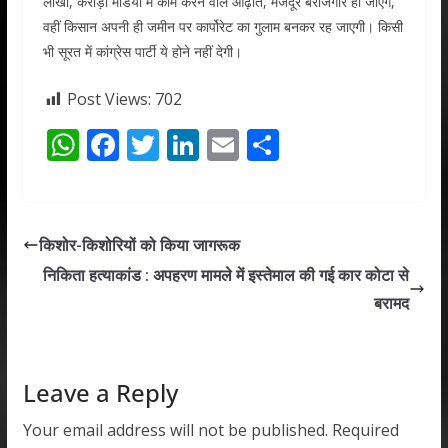
लाखों, करोड़ों मंडियों में काम करने वाले आढ़ति, मजदूर बेरोजगार हो जाएंगे,
वहीं किसान अपनी ही जमीन पर कार्पोरेट का गुलाम बनकर रह जाएगी। किसी
भी सूरत में कांग्रेस पार्टी ये होने नहीं देगी।
Post Views:
702
W
F
T
Li
E
S
h
ac
w
n
m
h
at
e
itt
k
ai
ar
s
b
er
e
l
e
किशोर-किशोरियों को किया जागरूक
A
o
dI
निकिता हत्याकांड : अपहरण मामले में इस्तेमाल की गई कार कोटा से
p
o
n
बरामद
p
k
Leave a Reply
Your email address will not be published.
Required