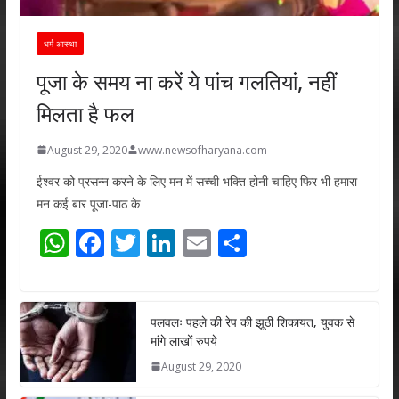
धर्म-आस्था
पूजा के समय ना करें ये पांच गलतियां, नहीं
मिलता है फल
August 29, 2020
www.newsofharyana.com
ईश्वर को प्रसन्न करने के लिए मन में सच्ची भक्ति होनी चाहिए फिर भी हमारा
मन कई बार पूजा-पाठ के
W
F
T
Li
E
S
h
ac
w
n
m
h
at
e
itt
k
ai
ar
s
b
er
e
l
e
पलवलः पहले की रेप की झूठी शिकायत, युवक से
मांगे लाखों रुपये
A
o
dI
August 29, 2020
p
o
n