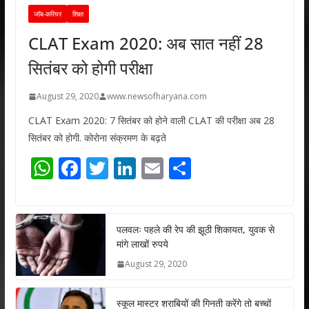
जॉब-करियर
शिक्षा
CLAT Exam 2020: अब सात नहीं 28
सितंबर को होगी परीक्षा
August 29, 2020
www.newsofharyana.com
CLAT Exam 2020: 7 सितंबर को होने वाली CLAT की परीक्षा अब 28
सितंबर को होगी. कोरोना संक्रमण के बढ़ते
W
F
T
Li
E
S
h
ac
w
n
m
h
at
e
itt
k
ai
ar
s
b
er
e
l
e
पलवलः पहले की रेप की झूठी शिकायत, युवक से
मांगे लाखों रुपये
A
o
dI
August 29, 2020
p
o
n
p
k
स्कूल मास्टर शराबियों की गिनती करेंगे तो बच्चों