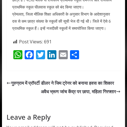
प्राथमिक स्कूल घीलवास स्कूल को बंद किया जाएगा।
प्रेमलता, जिला मौलिक शिक्षा अधिकारी के अनुसार विभाग के आदेशानुसार
दस से कम छात्र संख्या के स्कूलों की सूची भेज दी गई थी। जिले में ऐसे 6
प्राथमिक स्कूल हैं। इन्हें नजदीकी स्कूलों में समायोजित किया जाएगा।
Post Views:
691
W
F
T
Li
E
S
h
ac
w
n
m
h
at
e
itt
k
ai
ar
s
b
er
e
l
e
गुरुग्राम में प्रॉपर्टी डीलर ने जिम ट्रेनर को बनाया हवस का शिकार
A
o
dI
अवैध भ्रूण जांच केंद्र पर छापा, महिला गिरफ्तार
p
o
n
p
k
Leave a Reply