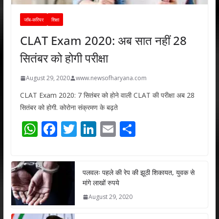
जॉब-करियर
शिक्षा
CLAT Exam 2020: अब सात नहीं 28
सितंबर को होगी परीक्षा
August 29, 2020
www.newsofharyana.com
CLAT Exam 2020: 7 सितंबर को होने वाली CLAT की परीक्षा अब 28
सितंबर को होगी. कोरोना संक्रमण के बढ़ते
W
F
T
Li
E
S
h
ac
w
n
m
h
at
e
itt
k
ai
ar
s
b
er
e
l
e
पलवलः पहले की रेप की झूठी शिकायत, युवक से
मांगे लाखों रुपये
A
o
dI
August 29, 2020
p
o
n