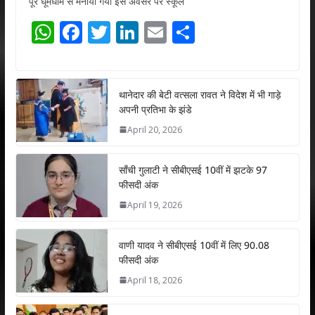
पूरे धूमधाम से मनाया गया इस अवसर पर स्कूल
W
F
T
Li
E
S
h
ac
w
n
m
h
at
e
itt
k
ai
ar
s
b
er
e
l
e
थानेदार की बेटी वत्सला रावत ने विदेश में भी गाड़े
अपनी प्रतिभा के झंडे
A
o
dI
April 20, 2026
p
o
n
p
k
साँची गुलाटी ने सीबीएसई 10वीं में झटके 97
फीसदी अंक
April 19, 2026
वाणी यादव ने सीबीएसई 10वीं में लिए 90.08
फीसदी अंक
April 18, 2026