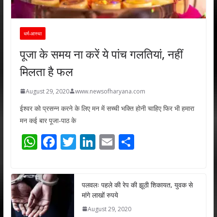
धर्म-आस्था
पूजा के समय ना करें ये पांच गलतियां, नहीं
मिलता है फल
August 29, 2020
www.newsofharyana.com
ईश्वर को प्रसन्न करने के लिए मन में सच्ची भक्ति होनी चाहिए फिर भी हमारा
मन कई बार पूजा-पाठ के
W
F
T
Li
E
S
h
ac
w
n
m
h
at
e
itt
k
ai
ar
s
b
er
e
l
e
पलवलः पहले की रेप की झूठी शिकायत, युवक से
मांगे लाखों रुपये
A
o
dI
August 29, 2020