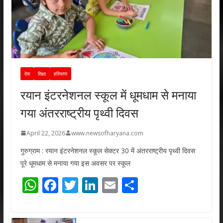
देश
शिक्षा
हरियाणा
रयान इंटरनेशनल स्कूल में धूमधाम से मनाया
गया अंतरराष्ट्रीय पृथ्वी दिवस
April 22, 2026
www.newsofharyana.com
गुरुग्राम : रयान इंटरनेशनल स्कूल सेक्टर 30 में अंतरराष्ट्रीय पृथ्वी दिवस
पूरे धूमधाम से मनाया गया इस अवसर पर स्कूल
W
F
T
Li
E
S
h
ac
w
n
m
h
at
e
itt
k
ai
ar