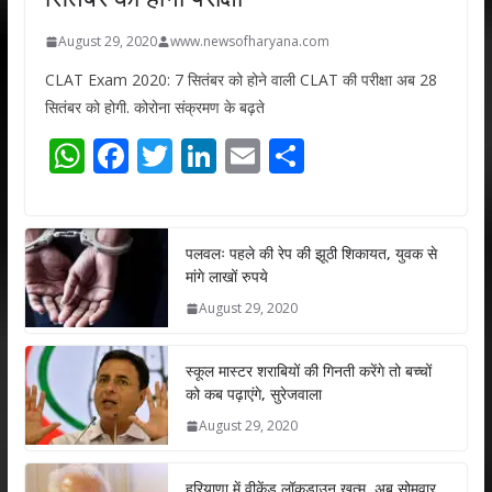
August 29, 2020
www.newsofharyana.com
CLAT Exam 2020: 7 सितंबर को होने वाली CLAT की परीक्षा अब 28
सितंबर को होगी. कोरोना संक्रमण के बढ़ते
W
F
T
Li
E
S
h
ac
w
n
m
h
at
e
itt
k
ai
ar
s
b
er
e
l
e
पलवलः पहले की रेप की झूठी शिकायत, युवक से
मांगे लाखों रुपये
A
o
dI
August 29, 2020
p
o
n
p
k
स्कूल मास्टर शराबियों की गिनती करेंगे तो बच्चों
को कब पढ़ाएंगे, सुरेजवाला
August 29, 2020
हरियाणा में वीकेंड लॉकडाउन खत्म, अब सोमवार