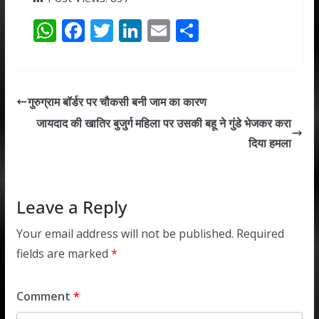
W
F
T
Li
E
S
h
ac
w
n
m
h
at
e
itt
k
ai
ar
s
b
er
e
l
e
गुरुग्राम बॉर्डर पर चौकसी बनी जाम का कारण
A
o
dI
जायदाद की खातिर बुजुर्ग महिला पर उसकी बहू ने गुंडे भेजकर करा
p
o
n
दिया हमला
p
k
Leave a Reply
Your email address will not be published.
Required
fields are marked
*
Comment
*