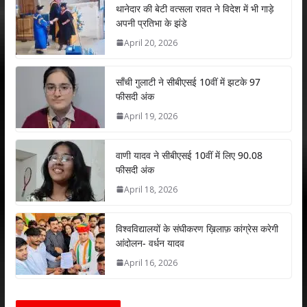
s
b
er
e
l
e
थानेदार की बेटी वत्सला रावत ने विदेश में भी गाड़े
अपनी प्रतिभा के झंडे
A
o
dI
April 20, 2026
p
o
n
p
k
साँची गुलाटी ने सीबीएसई 10वीं में झटके 97
फीसदी अंक
April 19, 2026
वाणी यादव ने सीबीएसई 10वीं में लिए 90.08
फीसदी अंक
April 18, 2026
विश्वविद्यालयों के संघीकरण ख़िलाफ़ कांग्रेस करेगी
आंदोलन- वर्धन यादव
April 16, 2026