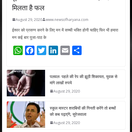
मिलता है फल
August 29, 2020
www.newsofharyana.com
ईश्वर को प्रसन्न करने के लिए मन में सच्ची भक्ति होनी चाहिए फिर भी हमारा
मन कई बार पूजा-पाठ के
W
F
T
Li
E
S
h
ac
w
n
m
h
at
e
itt
k
ai
ar
s
b
er
e
l
e
पलवलः पहले की रेप की झूठी शिकायत, युवक से
मांगे लाखों रुपये
A
o
dI
August 29, 2020
p
o
n
p
k
स्कूल मास्टर शराबियों की गिनती करेंगे तो बच्चों
को कब पढ़ाएंगे, सुरेजवाला
August 29, 2020