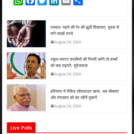
W
F
T
Li
E
S
h
ac
w
n
m
h
at
e
itt
k
ai
ar
s
b
er
e
l
e
पलवलः पहले की रेप की झूठी शिकायत, युवक से
मांगे लाखों रुपये
A
o
dI
August 29, 2020
p
o
n
p
k
स्कूल मास्टर शराबियों की गिनती करेंगे तो बच्चों
को कब पढ़ाएंगे, सुरेजवाला
August 29, 2020
हरियाणा में वीकेंड लॉकडाउन खत्म, अब सोमवार
और मंगलवार को बंद रहेंगी दुकानें
August 29, 2020
Live Polls