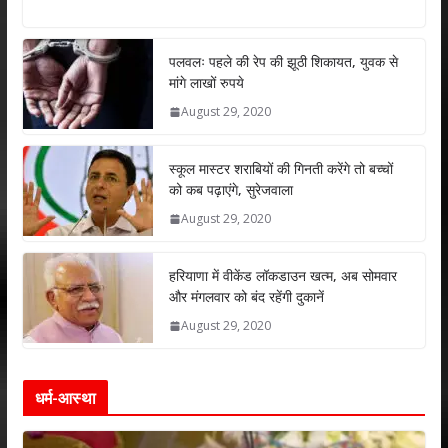
h
ac
w
n
m
h
at
e
itt
k
ai
ar
s
b
er
e
l
e
पलवलः पहले की रेप की झूठी शिकायत, युवक से
मांगे लाखों रुपये
A
o
dI
August 29, 2020
p
o
n
p
k
स्कूल मास्टर शराबियों की गिनती करेंगे तो बच्चों
को कब पढ़ाएंगे, सुरेजवाला
August 29, 2020
हरियाणा में वीकेंड लॉकडाउन खत्म, अब सोमवार
और मंगलवार को बंद रहेंगी दुकानें
August 29, 2020
धर्म-आस्था