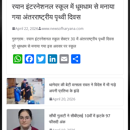
रयान इंटरनेशनल स्कूल में धूमधाम से मनाया
गया अंतरराष्ट्रीय पृथ्वी दिवस
April 22, 2026
www.newsofharyana.com
गुरुग्राम : रयान इंटरनेशनल स्कूल सेक्टर 30 में अंतरराष्ट्रीय पृथ्वी दिवस
पूरे धूमधाम से मनाया गया इस अवसर पर स्कूल
W
F
T
Li
E
S
h
ac
w
n
m
h
at
e
itt
k
ai
ar
s
b
er
e
l
e
थानेदार की बेटी वत्सला रावत ने विदेश में भी गाड़े
अपनी प्रतिभा के झंडे
A
o
dI
April 20, 2026
p
o
n
p
k
साँची गुलाटी ने सीबीएसई 10वीं में झटके 97
फीसदी अंक