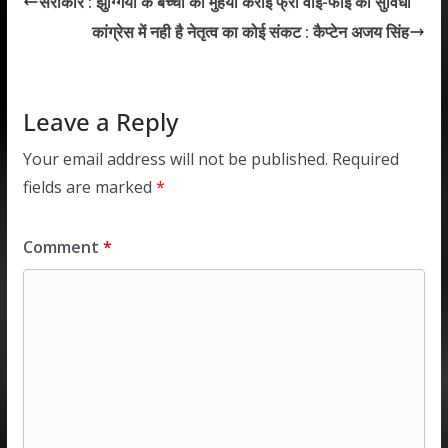
सरोकार : झुग्गियों के बच्चो को मुहैया कराई फ्री वाई-फाई की सुविधा
A
o
dI
कांग्रेस में नही है नेतृत्व का कोई संकट : कैप्टेन अजय सिंह
p
o
n
p
k
Leave a Reply
Your email address will not be published.
Required
fields are marked
*
Comment
*