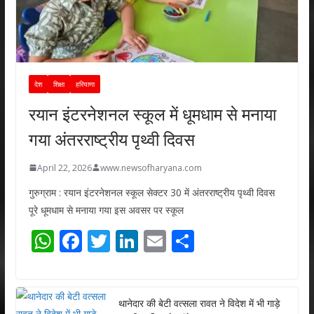
देश
शिक्षा
हरियाणा
रयान इंटरनेशनल स्कूल में धूमधाम से मनाया
गया अंतरराष्ट्रीय पृथ्वी दिवस
April 22, 2026
www.newsofharyana.com
गुरुग्राम : रयान इंटरनेशनल स्कूल सेक्टर 30 में अंतरराष्ट्रीय पृथ्वी दिवस
पूरे धूमधाम से मनाया गया इस अवसर पर स्कूल
W
F
T
Li
E
S
h
ac
w
n
m
h
at
e
itt
k
ai
ar
s
b
er
e
l
e
थानेदार की बेटी वत्सला रावत ने विदेश में भी गाड़े