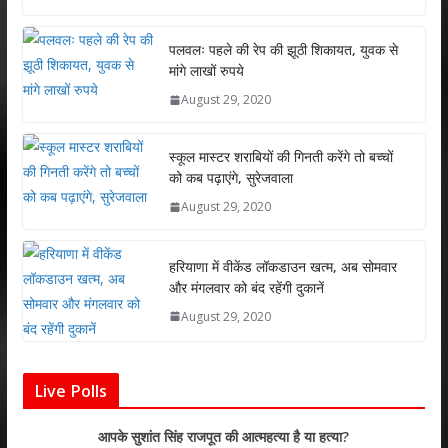
at
e
itt
k
ai
ar
s
b
er
e
l
e
पलवलः पहले की रेप की झूठी शिकायत, युवक से
मांगे लाखों रुपये
A
o
dI
August 29, 2020
p
o
n
p
k
स्कूल मास्टर शराबियों की गिनती करेंगे तो बच्चों
को कब पढ़ाएंगे, सुरेजवाला
August 29, 2020
हरियाणा में वीकेंड लॉकडाउन खत्म, अब सोमवार
और मंगलवार को बंद रहेंगी दुकानें
August 29, 2020
Live Polls
आपके सुशांत सिंह राजपूत की आत्महत्या है या हत्या?