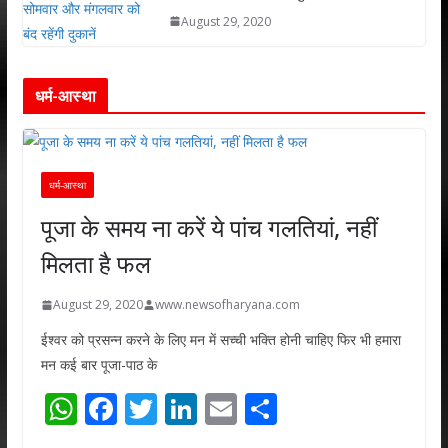
August 29, 2020
धर्म-आस्था
धर्म-आस्था
पूजा के समय ना करें ये पांच गलतियां, नहीं
मिलता है फल
August 29, 2020
www.newsofharyana.com
ईश्वर को प्रसन्न करने के लिए मन में सच्ची भक्ति होनी चाहिए फिर भी हमारा
मन कई बार पूजा-पाठ के
W
F
T
Li
E
S
h
ac
w
n
m
h