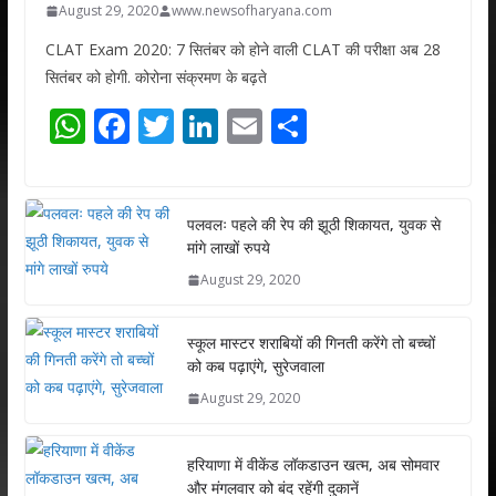
August 29, 2020
www.newsofharyana.com
CLAT Exam 2020: 7 सितंबर को होने वाली CLAT की परीक्षा अब 28
सितंबर को होगी. कोरोना संक्रमण के बढ़ते
W
F
T
Li
E
S
h
ac
w
n
m
h
at
e
itt
k
ai
ar
s
b
er
e
l
e
पलवलः पहले की रेप की झूठी शिकायत, युवक से
मांगे लाखों रुपये
A
o
dI
August 29, 2020
p
o
n
p
k
स्कूल मास्टर शराबियों की गिनती करेंगे तो बच्चों
को कब पढ़ाएंगे, सुरेजवाला
August 29, 2020
हरियाणा में वीकेंड लॉकडाउन खत्म, अब सोमवार
और मंगलवार को बंद रहेंगी दुकानें