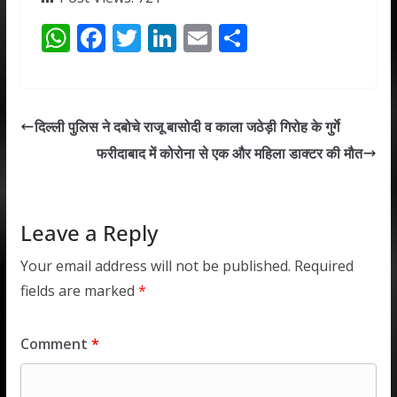
W
F
T
Li
E
S
h
ac
w
n
m
h
at
e
itt
k
ai
ar
s
b
er
e
l
e
दिल्ली पुलिस ने दबोचे राजू बासोदी व काला जठेड़ी गिरोह के गुर्गे
A
o
dI
फरीदाबाद में कोरोना से एक और महिला डाक्टर की मौत
p
o
n
p
k
Leave a Reply
Your email address will not be published.
Required
fields are marked
*
Comment
*