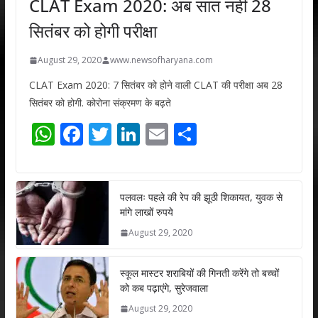
CLAT Exam 2020: अब सात नहीं 28
सितंबर को होगी परीक्षा
August 29, 2020
www.newsofharyana.com
CLAT Exam 2020: 7 सितंबर को होने वाली CLAT की परीक्षा अब 28
सितंबर को होगी. कोरोना संक्रमण के बढ़ते
W
F
T
Li
E
S
h
ac
w
n
m
h
at
e
itt
k
ai
ar
s
b
er
e
l
e
पलवलः पहले की रेप की झूठी शिकायत, युवक से
मांगे लाखों रुपये
A
o
dI
August 29, 2020
p
o
n
p
k
स्कूल मास्टर शराबियों की गिनती करेंगे तो बच्चों
को कब पढ़ाएंगे, सुरेजवाला
August 29, 2020