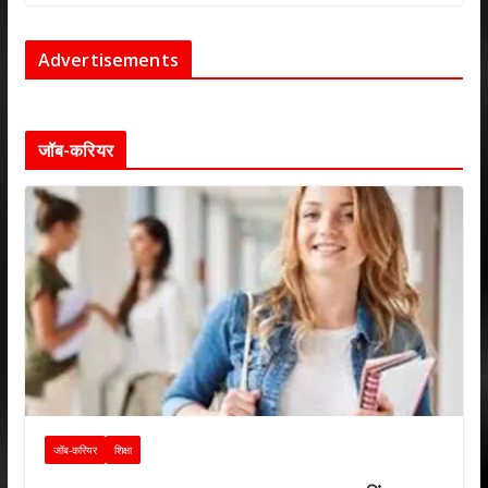
Advertisements
जॉब-करियर
जॉब-करियर
शिक्षा