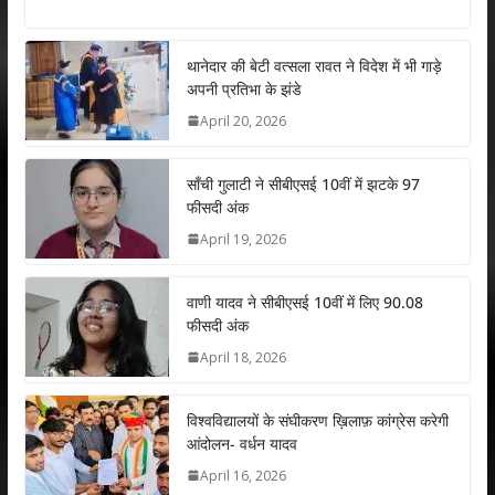
h
ac
w
n
m
h
at
e
itt
k
ai
ar
s
b
er
e
l
e
थानेदार की बेटी वत्सला रावत ने विदेश में भी गाड़े
अपनी प्रतिभा के झंडे
A
o
dI
April 20, 2026
p
o
n
p
k
साँची गुलाटी ने सीबीएसई 10वीं में झटके 97
फीसदी अंक
April 19, 2026
वाणी यादव ने सीबीएसई 10वीं में लिए 90.08
फीसदी अंक
April 18, 2026
विश्वविद्यालयों के संघीकरण ख़िलाफ़ कांग्रेस करेगी
आंदोलन- वर्धन यादव
April 16, 2026