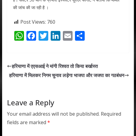
की जांच की जा रही है ।
Post Views:
760
W
F
T
Li
E
S
h
ac
w
n
m
h
at
e
itt
k
ai
ar
s
b
er
e
l
e
हरियाणा में एएसआई ने मांगी रिश्वत तो किया बर्खास्त
A
o
dI
हरियाणा में मिलकर निगम चुनाव लड़ेगा भाजपा और जजपा का गठबंधन
p
o
n
p
k
Leave a Reply
Your email address will not be published.
Required
fields are marked
*