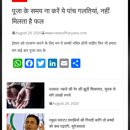
पूजा के समय ना करें ये पांच गलतियां, नहीं
मिलता है फल
August 29, 2020
www.newsofharyana.com
ईश्वर को प्रसन्न करने के लिए मन में सच्ची भक्ति होनी चाहिए फिर भी हमारा
मन कई बार पूजा-पाठ के
W
F
T
Li
E
S
h
ac
w
n
m
h
at
e
itt
k
ai
ar
s
b
er
e
l
e
पलवलः पहले की रेप की झूठी शिकायत, युवक से
मांगे लाखों रुपये
A
o
dI
August 29, 2020
p
o
n
p
k
स्कूल मास्टर शराबियों की गिनती करेंगे तो बच्चों
को कब पढ़ाएंगे, सुरेजवाला