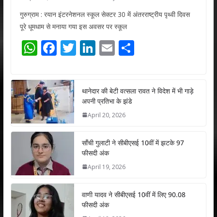
गुरुग्राम : रयान इंटरनेशनल स्कूल सेक्टर 30 में अंतरराष्ट्रीय पृथ्वी दिवस
पूरे धूमधाम से मनाया गया इस अवसर पर स्कूल
W
F
T
Li
E
S
h
ac
w
n
m
h
at
e
itt
k
ai
ar
s
b
er
e
l
e
थानेदार की बेटी वत्सला रावत ने विदेश में भी गाड़े
अपनी प्रतिभा के झंडे
A
o
dI
April 20, 2026
p
o
n
p
k
साँची गुलाटी ने सीबीएसई 10वीं में झटके 97
फीसदी अंक
April 19, 2026
वाणी यादव ने सीबीएसई 10वीं में लिए 90.08
फीसदी अंक