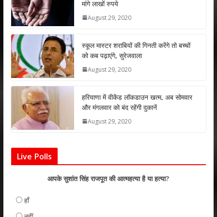
मांगे लाखों रुपये
A
o
dI
August 29, 2020
p
o
n
p
k
स्कूल मास्टर शराबियों की गिनती करेंगे तो बच्चों
को कब पढ़ाएंगे, सुरेजवाला
August 29, 2020
हरियाणा में वीकेंड लॉकडाउन खत्म, अब सोमवार
और मंगलवार को बंद रहेंगी दुकानें
August 29, 2020
Live Polls
आपके सुशांत सिंह राजपूत की आत्महत्या है या हत्या?
हाँ
नहीं