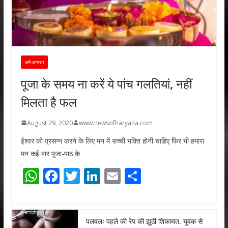
धर्म-आस्था
पूजा के समय ना करें ये पांच गलतियां, नहीं
मिलता है फल
August 29, 2020
www.newsofharyana.com
ईश्वर को प्रसन्न करने के लिए मन में सच्ची भक्ति होनी चाहिए फिर भी हमारा
मन कई बार पूजा-पाठ के
W
F
T
Li
E
S
h
ac
w
n
m
h
at
e
itt
k
ai
ar
s
b
er
e
l
e
पलवलः पहले की रेप की झूठी शिकायत, युवक से