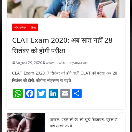
जॉब-करियर
शिक्षा
CLAT Exam 2020: अब सात नहीं 28
सितंबर को होगी परीक्षा
August 29, 2020
www.newsofharyana.com
CLAT Exam 2020: 7 सितंबर को होने वाली CLAT की परीक्षा अब 28
सितंबर को होगी. कोरोना संक्रमण के बढ़ते
W
F
T
Li
E
S
h
ac
w
n
m
h
at
e
itt
k
ai
ar
s
b
er
e
l
e
पलवलः पहले की रेप की झूठी शिकायत, युवक से
मांगे लाखों रुपये
A
o
dI