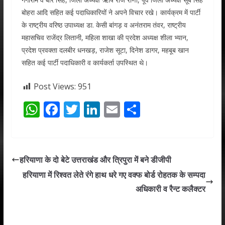
बोहरा आदि सहित कई पदाधिकारियों ने अपने विचार रखे। कार्यक्रम में पार्टी
के राष्ट्रीय वरिष्ठ उपाध्यक्ष डा. केसी बांगड़ व अनंतराम तंवर, राष्ट्रीय
महासचिव राजेंद्र लितानी, महिला शाखा की प्रदेश अध्यक्ष शीला भ्यान,
प्रदेश प्रवक्ता दलबीर धनखड़, राजेश सूटा, दिनेश डागर, महबूब खान
सहित कई पार्टी पदाधिकारी व कार्यकर्ता उपस्थित थे।
Post Views:
951
W
F
T
Li
E
S
h
ac
w
n
m
h
at
e
itt
k
ai
ar
s
b
er
e
l
e
हरियाणा के दो बेटे उत्तराखंड और त्रिपुरा में बने डीजीपी
A
o
dI
हरियाणा में रिश्वत लेते रंगे हाथ धरे गए वक्फ बोर्ड रोहतक के सम्पदा
p
o
n
अधिकारी व रैन्ट कलैक्टर
p
k