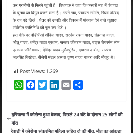
कर ग्रामीणों से मिलने पहुंची है। विधायक ने कहा कि फरवरी माह में पंचायत
के चुनाव का बिगुल बजने वाला है। अपने गांव, पंचायत समिति, जिला परिषद
के रुप पढे लिखे , क्षेत्र की उन्नति और विकास में योगदान देने वाले जुझारु
संर्घशील प्रतिनिधि को चुन कर भेजे ।
इस मौके पर बीडीपीओ अंकित यादव, सरपंच रचना यादव, रोहताश यादव,
जीतू यादव, धर्मेंद्र यादव प्रधान, मास्टर जीतराम यादव, वाइस चेयरमैन सोम
प्रकाश जोनियावास, देविंद्र यादव मुशैदपुरिया, दयाराम डाबोदा, सरपंच
जलसिंह बिरहेडा, बीजेपी मंडल अध्यक्ष कृष्ण यादव माजरा आदि मौजूद थे।
Post Views:
1,269
W
F
T
Li
E
S
h
ac
w
n
m
h
at
e
itt
k
ai
ar
s
b
er
e
l
e
हरियाणा में कोरोना हुआ बेकाबू, पिछले 24 घंटे के दौरान 25 लोगों की
A
o
dI
मौत
p
o
n
रेवाड़ी में कोरोना संक्रमित महिला सहित दो की मौत, मौत का आंकड़ा