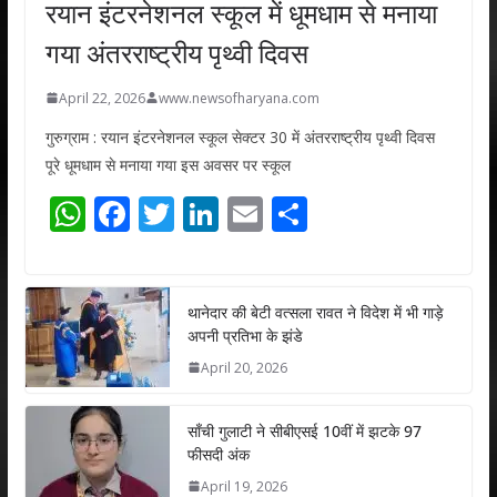
रयान इंटरनेशनल स्कूल में धूमधाम से मनाया
गया अंतरराष्ट्रीय पृथ्वी दिवस
April 22, 2026
www.newsofharyana.com
गुरुग्राम : रयान इंटरनेशनल स्कूल सेक्टर 30 में अंतरराष्ट्रीय पृथ्वी दिवस
पूरे धूमधाम से मनाया गया इस अवसर पर स्कूल
W
F
T
Li
E
S
h
ac
w
n
m
h
at
e
itt
k
ai
ar
s
b
er
e
l
e
थानेदार की बेटी वत्सला रावत ने विदेश में भी गाड़े
अपनी प्रतिभा के झंडे
A
o
dI
April 20, 2026
p
o
n
p
k
साँची गुलाटी ने सीबीएसई 10वीं में झटके 97
फीसदी अंक
April 19, 2026