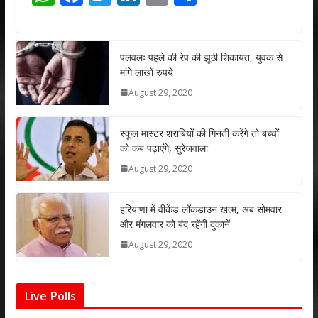
h
ac
w
n
m
h
at
e
itt
k
ai
ar
s
b
er
e
l
e
पलवलः पहले की रेप की झूठी शिकायत, युवक से
मांगे लाखों रुपये
A
o
dI
August 29, 2020
p
o
n
p
k
स्कूल मास्टर शराबियों की गिनती करेंगे तो बच्चों
को कब पढ़ाएंगे, सुरेजवाला
August 29, 2020
हरियाणा में वीकेंड लॉकडाउन खत्म, अब सोमवार
और मंगलवार को बंद रहेंगी दुकानें
August 29, 2020
Live Polls