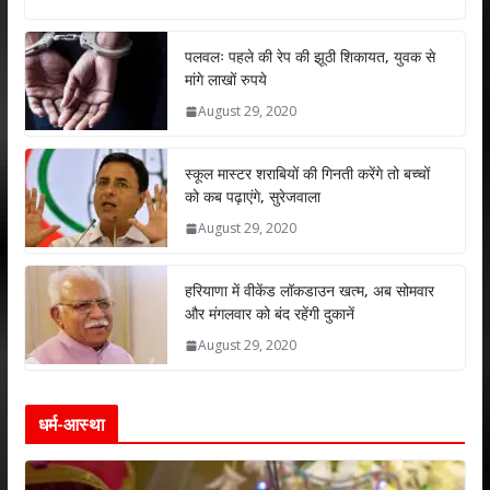
at
e
itt
k
ai
ar
s
b
er
e
l
e
पलवलः पहले की रेप की झूठी शिकायत, युवक से
मांगे लाखों रुपये
A
o
dI
August 29, 2020
p
o
n
p
k
स्कूल मास्टर शराबियों की गिनती करेंगे तो बच्चों
को कब पढ़ाएंगे, सुरेजवाला
August 29, 2020
हरियाणा में वीकेंड लॉकडाउन खत्म, अब सोमवार
और मंगलवार को बंद रहेंगी दुकानें
August 29, 2020
धर्म-आस्था