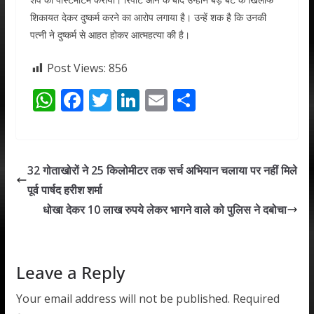
शिकायत देकर दुष्कर्म करने का आरोप लगाया है। उन्हें शक है कि उनकी
पत्नी ने दुष्कर्म से आहत होकर आत्महत्या की है।
Post Views:
856
W
F
T
Li
E
S
h
ac
w
n
m
h
at
e
itt
k
ai
ar
s
b
er
e
l
e
32 गोताखोरों ने 25 किलोमीटर तक सर्च अभियान चलाया पर नहीं मिले
A
o
dI
पूर्व पार्षद हरीश शर्मा
p
o
n
धोखा देकर 10 लाख रुपये लेकर भागने वाले को पुलिस ने दबोचा
p
k
Leave a Reply
Your email address will not be published.
Required