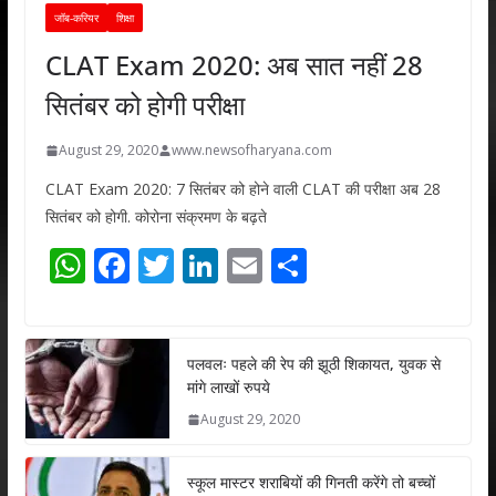
जॉब-करियर
शिक्षा
CLAT Exam 2020: अब सात नहीं 28
सितंबर को होगी परीक्षा
August 29, 2020
www.newsofharyana.com
CLAT Exam 2020: 7 सितंबर को होने वाली CLAT की परीक्षा अब 28
सितंबर को होगी. कोरोना संक्रमण के बढ़ते
W
F
T
Li
E
S
h
ac
w
n
m
h
at
e
itt
k
ai
ar
s
b
er
e
l
e
पलवलः पहले की रेप की झूठी शिकायत, युवक से
मांगे लाखों रुपये
A
o
dI
August 29, 2020
p
o
n
p
k
स्कूल मास्टर शराबियों की गिनती करेंगे तो बच्चों