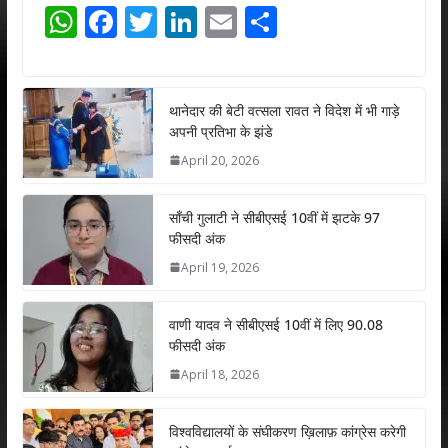
W
F
T
Li
E
S
h
ac
w
n
m
h
at
e
itt
k
ai
ar
s
b
er
e
l
e
थानेदार की बेटी वत्सला रावत ने विदेश में भी गाड़े
अपनी प्रतिभा के झंडे
A
o
dI
April 20, 2026
p
o
n
p
k
साँची गुलाटी ने सीबीएसई 10वीं में झटके 97
फीसदी अंक
April 19, 2026
वाणी यादव ने सीबीएसई 10वीं में लिए 90.08
फीसदी अंक
April 18, 2026
विश्वविद्यालयों के संघीकरण ख़िलाफ़ कांग्रेस करेगी