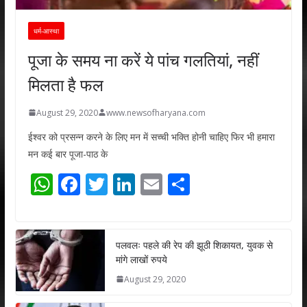
धर्म-आस्था
पूजा के समय ना करें ये पांच गलतियां, नहीं
मिलता है फल
August 29, 2020
www.newsofharyana.com
ईश्वर को प्रसन्न करने के लिए मन में सच्ची भक्ति होनी चाहिए फिर भी हमारा
मन कई बार पूजा-पाठ के
W
F
T
Li
E
S
h
ac
w
n
m
h
at
e
itt
k
ai
ar
s
b
er
e
l
e
पलवलः पहले की रेप की झूठी शिकायत, युवक से
मांगे लाखों रुपये
A
o
dI
August 29, 2020
p
o
n