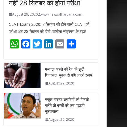
नहीं 28 सितंबर को होगी परीक्षा
August 29, 2020
www.newsofharyana.com
CLAT Exam 2020: 7 सितंबर को होने वाली CLAT की
परीक्षा अब 28 सितंबर को होगी. कोरोना संक्रमण के बढ़ते
W
F
T
Li
E
S
h
ac
w
n
m
h
at
e
itt
k
ai
ar
s
b
er
e
l
e
पलवलः पहले की रेप की झूठी
शिकायत, युवक से मांगे लाखों रुपये
A
o
dI
August 29, 2020
p
o
n
p
k
स्कूल मास्टर शराबियों की गिनती
करेंगे तो बच्चों को कब पढ़ाएंगे,
सुरेजवाला
August 29, 2020