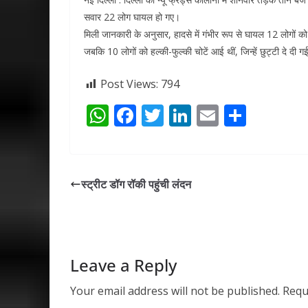
सवार 22 लोग घायल हो गए।
मिली जानकारी के अनुसार, हादसे में गंभीर रूप से घायल 12 लोगों को अख
जबकि 10 लोगों को हल्की-फुल्की चोटें आई थीं, जिन्हें छुट्टी दे द
Post Views:
794
W
F
T
Li
E
S
h
ac
w
n
m
h
at
e
itt
k
ai
ar
s
b
er
e
l
e
स्ट्रीट डॉग रॉकी पहुंची लंदन
A
o
dI
p
o
n
p
k
Leave a Reply
Your email address will not be published.
Requ