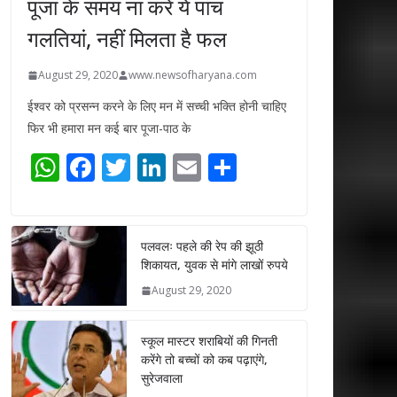
पूजा के समय ना करें ये पांच
गलतियां, नहीं मिलता है फल
August 29, 2020
www.newsofharyana.com
ईश्वर को प्रसन्न करने के लिए मन में सच्ची भक्ति होनी चाहिए
फिर भी हमारा मन कई बार पूजा-पाठ के
W
F
T
Li
E
S
h
ac
w
n
m
h
at
e
itt
k
ai
ar
s
b
er
e
l
e
पलवलः पहले की रेप की झूठी
शिकायत, युवक से मांगे लाखों रुपये
A
o
dI
August 29, 2020
p
o
n
p
k
स्कूल मास्टर शराबियों की गिनती
करेंगे तो बच्चों को कब पढ़ाएंगे,
सुरेजवाला