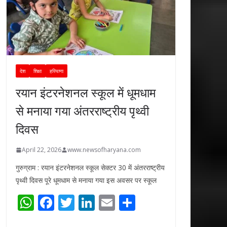
देश
शिक्षा
हरियाणा
रयान इंटरनेशनल स्कूल में धूमधाम
से मनाया गया अंतरराष्ट्रीय पृथ्वी
दिवस
April 22, 2026
www.newsofharyana.com
गुरुग्राम : रयान इंटरनेशनल स्कूल सेक्टर 30 में अंतरराष्ट्रीय
पृथ्वी दिवस पूरे धूमधाम से मनाया गया इस अवसर पर स्कूल
W
F
T
Li
E
S
h
ac
w
n
m
h