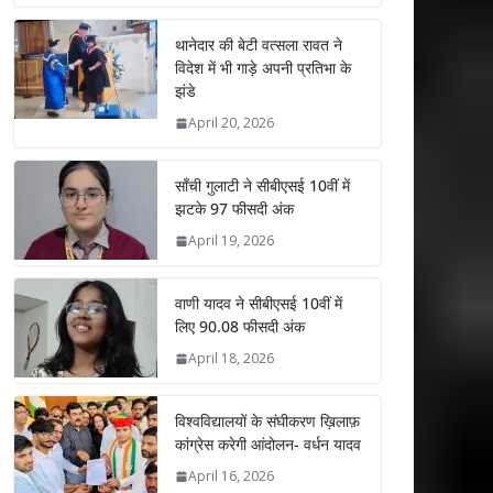
at
e
itt
k
ai
ar
s
b
er
e
l
e
थानेदार की बेटी वत्सला रावत ने
विदेश में भी गाड़े अपनी प्रतिभा के
A
o
dI
झंडे
p
o
n
April 20, 2026
p
k
साँची गुलाटी ने सीबीएसई 10वीं में
झटके 97 फीसदी अंक
April 19, 2026
वाणी यादव ने सीबीएसई 10वीं में
लिए 90.08 फीसदी अंक
April 18, 2026
विश्वविद्यालयों के संघीकरण ख़िलाफ़
कांग्रेस करेगी आंदोलन- वर्धन यादव
April 16, 2026