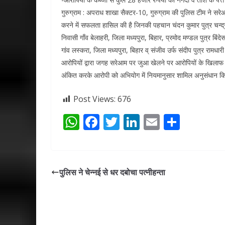
गुरुग्राम : अपराध शाखा सैक्टर-10, गुरुग्राम की पुलिस टीम ने स
करने में सफलता हासिल की है जिनकी पहचान चंदन कुमार पुत्र चन्द्र 
निवासी गाँव बेलाहरी, जिला मध्यपुरा, बिहार, प्रमोद मण्डल पुत्र बिंद
गांव लस्करा, जिला मध्यपुरा, बिहार व् संजीव उर्फ संदीप पुत्र रामधार
आरोपियों द्वारा जगह सरेआम पर जुआ खेलने पर आरोपियों के खिलाफ
अंकित करके आरोपी को अभियोग में नियमानुसार शामिल अनुसंधान क
Post Views:
676
W
F
T
Li
E
S
h
ac
w
n
m
h
at
e
itt
k
ai
ar
s
b
er
e
l
e
पुलिस ने चेन्नई से धर दबोचा पत्नीहन्ता
A
o
dI
p
o
n
p
k