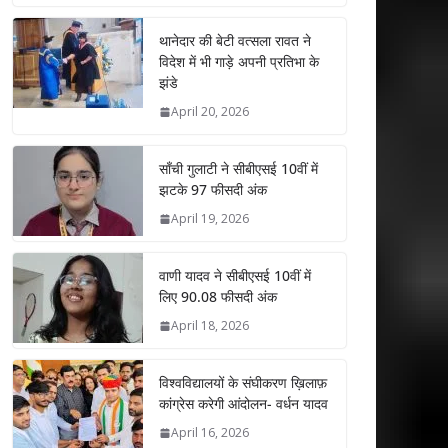
at
e
itt
k
ai
ar
s
b
er
e
l
e
थानेदार की बेटी वत्सला रावत ने
विदेश में भी गाड़े अपनी प्रतिभा के
A
o
dI
झंडे
p
o
n
April 20, 2026
p
k
साँची गुलाटी ने सीबीएसई 10वीं में
झटके 97 फीसदी अंक
April 19, 2026
वाणी यादव ने सीबीएसई 10वीं में
लिए 90.08 फीसदी अंक
April 18, 2026
विश्वविद्यालयों के संघीकरण ख़िलाफ़
कांग्रेस करेगी आंदोलन- वर्धन यादव
April 16, 2026