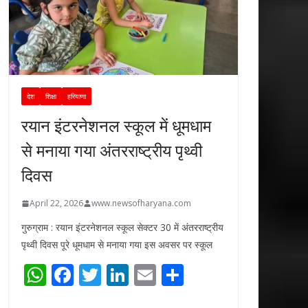
देश
शिक्षा
हरियाणा
रयान इंटरनेशनल स्कूल में धूमधाम
से मनाया गया अंतरराष्ट्रीय पृथ्वी
दिवस
April 22, 2026
www.newsofharyana.com
गुरुग्राम : रयान इंटरनेशनल स्कूल सेक्टर 30 में अंतरराष्ट्रीय
पृथ्वी दिवस पूरे धूमधाम से मनाया गया इस अवसर पर स्कूल
W
F
T
Li
E
S
h
ac
w
n
m
h