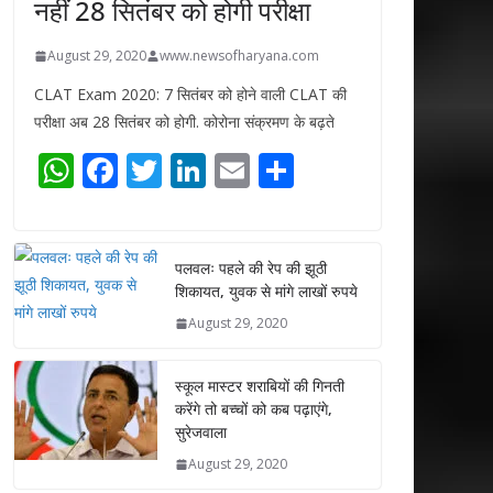
नहीं 28 सितंबर को होगी परीक्षा
August 29, 2020
www.newsofharyana.com
CLAT Exam 2020: 7 सितंबर को होने वाली CLAT की
परीक्षा अब 28 सितंबर को होगी. कोरोना संक्रमण के बढ़ते
W
F
T
Li
E
S
h
ac
w
n
m
h
at
e
itt
k
ai
ar
s
b
er
e
l
e
पलवलः पहले की रेप की झूठी
शिकायत, युवक से मांगे लाखों रुपये
A
o
dI
August 29, 2020
p
o
n
p
k
स्कूल मास्टर शराबियों की गिनती
करेंगे तो बच्चों को कब पढ़ाएंगे,
सुरेजवाला
August 29, 2020