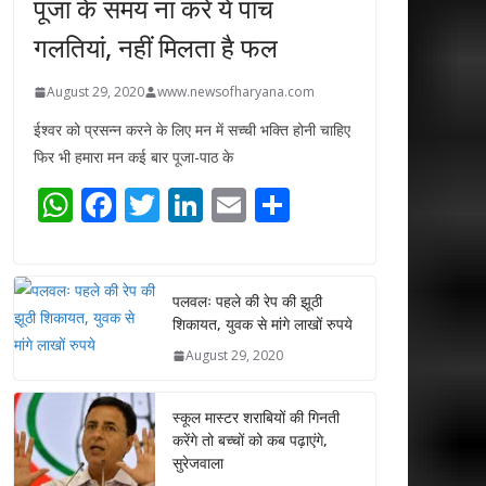
पूजा के समय ना करें ये पांच
गलतियां, नहीं मिलता है फल
August 29, 2020
www.newsofharyana.com
ईश्वर को प्रसन्न करने के लिए मन में सच्ची भक्ति होनी चाहिए
फिर भी हमारा मन कई बार पूजा-पाठ के
W
F
T
Li
E
S
h
ac
w
n
m
h
at
e
itt
k
ai
ar
s
b
er
e
l
e
पलवलः पहले की रेप की झूठी
शिकायत, युवक से मांगे लाखों रुपये
A
o
dI
August 29, 2020
p
o
n
p
k
स्कूल मास्टर शराबियों की गिनती
करेंगे तो बच्चों को कब पढ़ाएंगे,
सुरेजवाला