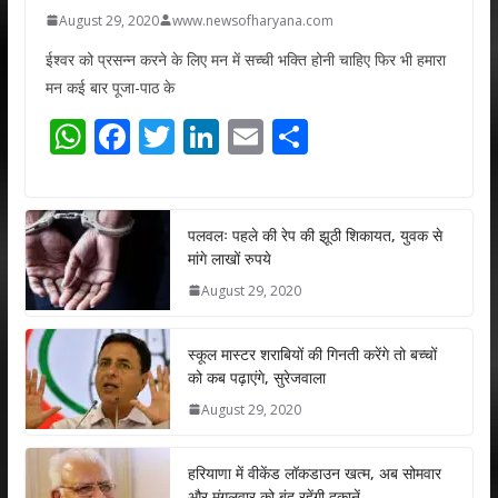
August 29, 2020
www.newsofharyana.com
ईश्वर को प्रसन्न करने के लिए मन में सच्ची भक्ति होनी चाहिए फिर भी हमारा
मन कई बार पूजा-पाठ के
W
F
T
Li
E
S
h
ac
w
n
m
h
at
e
itt
k
ai
ar
s
b
er
e
l
e
पलवलः पहले की रेप की झूठी शिकायत, युवक से
मांगे लाखों रुपये
A
o
dI
August 29, 2020
p
o
n
p
k
स्कूल मास्टर शराबियों की गिनती करेंगे तो बच्चों
को कब पढ़ाएंगे, सुरेजवाला
August 29, 2020
हरियाणा में वीकेंड लॉकडाउन खत्म, अब सोमवार
और मंगलवार को बंद रहेंगी दुकानें