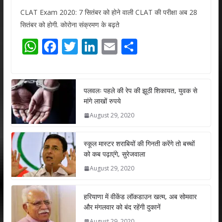
CLAT Exam 2020: 7 सितंबर को होने वाली CLAT की परीक्षा अब 28
सितंबर को होगी. कोरोना संक्रमण के बढ़ते
W
F
T
Li
E
S
h
ac
w
n
m
h
at
e
itt
k
ai
ar
s
b
er
e
l
e
पलवलः पहले की रेप की झूठी शिकायत, युवक से
मांगे लाखों रुपये
A
o
dI
August 29, 2020
p
o
n
p
k
स्कूल मास्टर शराबियों की गिनती करेंगे तो बच्चों
को कब पढ़ाएंगे, सुरेजवाला
August 29, 2020
हरियाणा में वीकेंड लॉकडाउन खत्म, अब सोमवार
और मंगलवार को बंद रहेंगी दुकानें
August 29, 2020