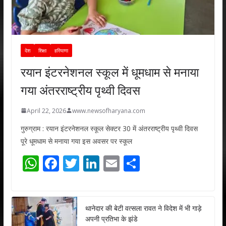
देश
शिक्षा
हरियाणा
रयान इंटरनेशनल स्कूल में धूमधाम से मनाया
गया अंतरराष्ट्रीय पृथ्वी दिवस
April 22, 2026
www.newsofharyana.com
गुरुग्राम : रयान इंटरनेशनल स्कूल सेक्टर 30 में अंतरराष्ट्रीय पृथ्वी दिवस
पूरे धूमधाम से मनाया गया इस अवसर पर स्कूल
W
F
T
Li
E
S
h
ac
w
n
m
h
at
e
itt
k
ai
ar
s
b
er
e
l
e
थानेदार की बेटी वत्सला रावत ने विदेश में भी गाड़े
अपनी प्रतिभा के झंडे