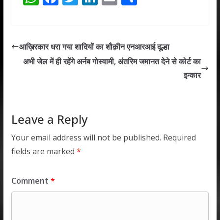
h
ac
w
n
m
h
at
e
itt
k
ai
ar
s
b
er
e
l
e
आख़िरकार धरा गया शादियों का शौक़ीन एनआरआई दूल्हा
A
o
dI
अभी जेल में ही रहेंगे अर्नब गोस्वामी, अंतरिम जमानत देने से कोर्ट का
p
o
n
इन्कार
p
k
Leave a Reply
Your email address will not be published.
Required
fields are marked
*
Comment
*