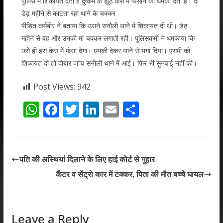
पुलिस में शिकायत देता है दुष्कर्म के झूठे केस में फंसाने की धमकी देती हैं। दो
डेढ़ महीने से काटता रहा थाने के चक्कर
पीड़ित कर्मबीर ने बताया कि उसने सनौली थाने में शिकायत दी थी। डेढ़
महीने से वह और उनकी मां चक्कर लगाती रही। पुलिसकर्मी ने धमकाया कि
उसे ही इस केस में फंसा देगा। धमकी देकर थाने से भगा दिया। एसपी को
शिकायत दी तो दोबार जांच सनौली थाने में आई। फिर भी सुनवाई नहीं की।
Post Views:
942
W
F
T
Li
E
S
h
ac
w
n
m
h
at
e
itt
k
ai
ar
s
b
er
e
l
e
पति की अस्थियां दिलाने के लिए हाई कोर्ट से गुहार
A
o
dI
कैंटर व सेंट्रो कार में टक्कर, पिता की मौत बच्चे घायल
p
o
n
p
k
Leave a Reply