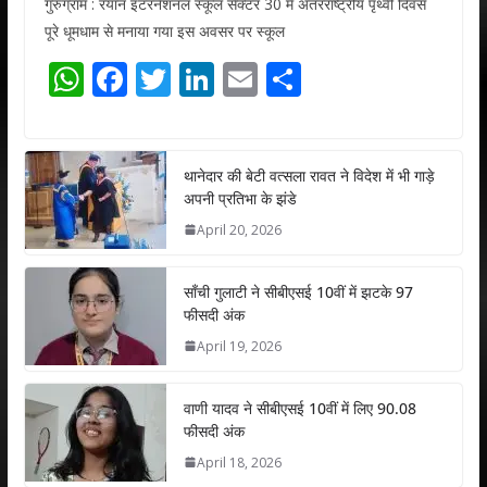
गुरुग्राम : रयान इंटरनेशनल स्कूल सेक्टर 30 में अंतरराष्ट्रीय पृथ्वी दिवस
पूरे धूमधाम से मनाया गया इस अवसर पर स्कूल
W
F
T
Li
E
S
h
ac
w
n
m
h
at
e
itt
k
ai
ar
s
b
er
e
l
e
थानेदार की बेटी वत्सला रावत ने विदेश में भी गाड़े
अपनी प्रतिभा के झंडे
A
o
dI
April 20, 2026
p
o
n
p
k
साँची गुलाटी ने सीबीएसई 10वीं में झटके 97
फीसदी अंक
April 19, 2026
वाणी यादव ने सीबीएसई 10वीं में लिए 90.08
फीसदी अंक
April 18, 2026