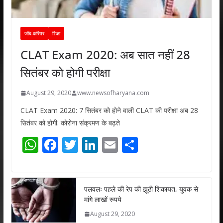
जॉब-करियर
शिक्षा
CLAT Exam 2020: अब सात नहीं 28
सितंबर को होगी परीक्षा
August 29, 2020
www.newsofharyana.com
CLAT Exam 2020: 7 सितंबर को होने वाली CLAT की परीक्षा अब 28
सितंबर को होगी. कोरोना संक्रमण के बढ़ते
W
F
T
Li
E
S
h
ac
w
n
m
h
at
e
itt
k
ai
ar
s
b
er
e
l
e
पलवलः पहले की रेप की झूठी शिकायत, युवक से
मांगे लाखों रुपये
A
o
dI
August 29, 2020