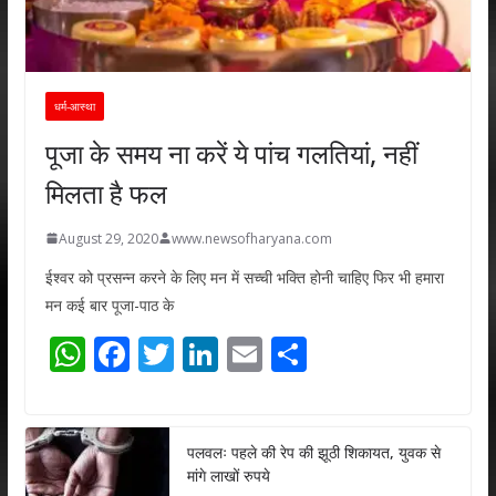
धर्म-आस्था
पूजा के समय ना करें ये पांच गलतियां, नहीं
मिलता है फल
August 29, 2020
www.newsofharyana.com
ईश्वर को प्रसन्न करने के लिए मन में सच्ची भक्ति होनी चाहिए फिर भी हमारा
मन कई बार पूजा-पाठ के
W
F
T
Li
E
S
h
ac
w
n
m
h
at
e
itt
k
ai
ar
s
b
er
e
l
e
पलवलः पहले की रेप की झूठी शिकायत, युवक से
मांगे लाखों रुपये
A
o
dI