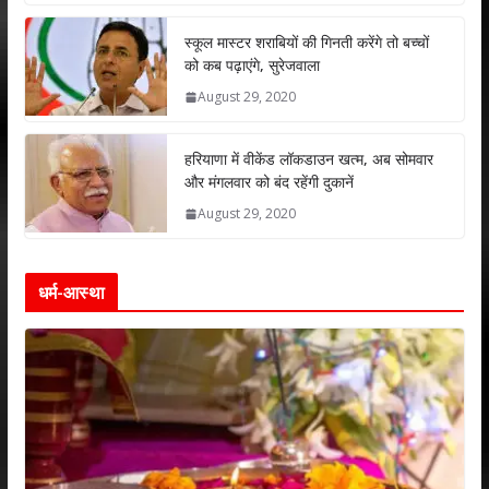
p
o
n
p
k
स्कूल मास्टर शराबियों की गिनती करेंगे तो बच्चों
को कब पढ़ाएंगे, सुरेजवाला
August 29, 2020
हरियाणा में वीकेंड लॉकडाउन खत्म, अब सोमवार
और मंगलवार को बंद रहेंगी दुकानें
August 29, 2020
धर्म-आस्था