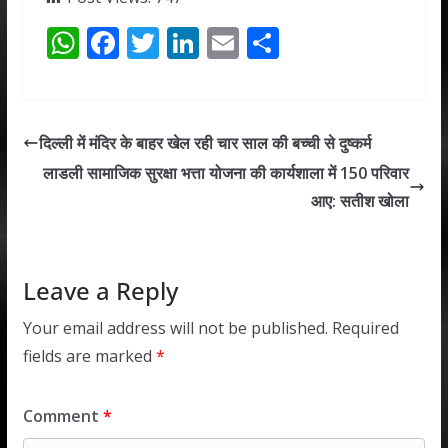
W
F
T
Li
E
S
h
ac
w
n
m
h
at
e
itt
k
ai
ar
s
b
er
e
l
e
दिल्ली में मंदिर के बाहर खेल रही चार साल की बच्ची से दुष्कर्म
A
o
dI
लाडली सामाजिक सुरक्षा भत्ता योजना की कार्यशाला में 150 परिवार
p
o
n
आए: सतीश खोला
p
k
Leave a Reply
Your email address will not be published.
Required
fields are marked
*
Comment
*