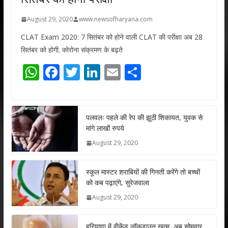
August 29, 2020
www.newsofharyana.com
CLAT Exam 2020: 7 सितंबर को होने वाली CLAT की परीक्षा अब 28
सितंबर को होगी. कोरोना संक्रमण के बढ़ते
W
F
T
Li
E
S
h
ac
w
n
m
h
at
e
itt
k
ai
ar
s
b
er
e
l
e
पलवलः पहले की रेप की झूठी शिकायत, युवक से
मांगे लाखों रुपये
A
o
dI
August 29, 2020
p
o
n
p
k
स्कूल मास्टर शराबियों की गिनती करेंगे तो बच्चों
को कब पढ़ाएंगे, सुरेजवाला
August 29, 2020
हरियाणा में वीकेंड लॉकडाउन खत्म, अब सोमवार