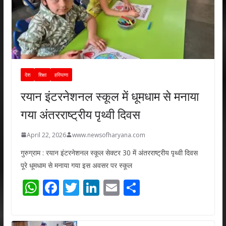
देश
शिक्षा
हरियाणा
रयान इंटरनेशनल स्कूल में धूमधाम से मनाया
गया अंतरराष्ट्रीय पृथ्वी दिवस
April 22, 2026
www.newsofharyana.com
गुरुग्राम : रयान इंटरनेशनल स्कूल सेक्टर 30 में अंतरराष्ट्रीय पृथ्वी दिवस
पूरे धूमधाम से मनाया गया इस अवसर पर स्कूल
W
F
T
Li
E
S
h
ac
w
n
m
h
at
e
itt
k
ai
ar