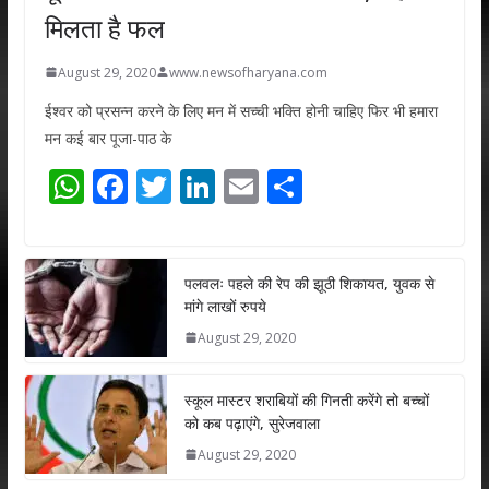
मिलता है फल
August 29, 2020
www.newsofharyana.com
ईश्वर को प्रसन्न करने के लिए मन में सच्ची भक्ति होनी चाहिए फिर भी हमारा
मन कई बार पूजा-पाठ के
W
F
T
Li
E
S
h
ac
w
n
m
h
at
e
itt
k
ai
ar
s
b
er
e
l
e
पलवलः पहले की रेप की झूठी शिकायत, युवक से
मांगे लाखों रुपये
A
o
dI
August 29, 2020
p
o
n
p
k
स्कूल मास्टर शराबियों की गिनती करेंगे तो बच्चों
को कब पढ़ाएंगे, सुरेजवाला
August 29, 2020