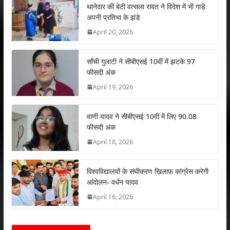
s
b
er
e
l
e
थानेदार की बेटी वत्सला रावत ने विदेश में भी गाड़े
अपनी प्रतिभा के झंडे
A
o
dI
April 20, 2026
p
o
n
p
k
साँची गुलाटी ने सीबीएसई 10वीं में झटके 97
फीसदी अंक
April 19, 2026
वाणी यादव ने सीबीएसई 10वीं में लिए 90.08
फीसदी अंक
April 18, 2026
विश्वविद्यालयों के संघीकरण ख़िलाफ़ कांग्रेस करेगी
आंदोलन- वर्धन यादव
April 16, 2026