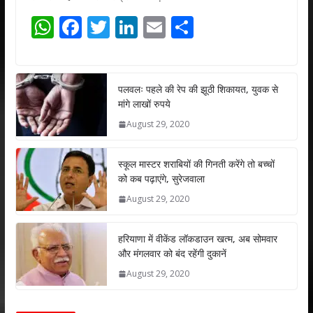
W
F
T
Li
E
S
h
ac
w
n
m
h
at
e
itt
k
ai
ar
s
b
er
e
l
e
पलवलः पहले की रेप की झूठी शिकायत, युवक से
मांगे लाखों रुपये
A
o
dI
August 29, 2020
p
o
n
p
k
स्कूल मास्टर शराबियों की गिनती करेंगे तो बच्चों
को कब पढ़ाएंगे, सुरेजवाला
August 29, 2020
हरियाणा में वीकेंड लॉकडाउन खत्म, अब सोमवार
और मंगलवार को बंद रहेंगी दुकानें
August 29, 2020