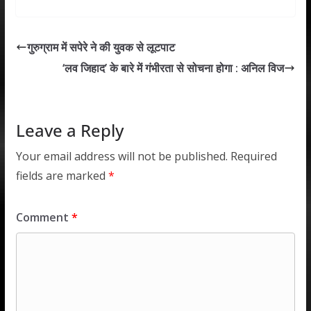
at
e
itt
k
ai
ar
s
b
er
e
l
e
गुरुग्राम में सपेरे ने की युवक से लूटपाट
A
o
dI
‘लव जिहाद’ के बारे में गंभीरता से सोचना होगा : अनिल विज
p
o
n
p
k
Leave a Reply
Your email address will not be published.
Required
fields are marked
*
Comment
*