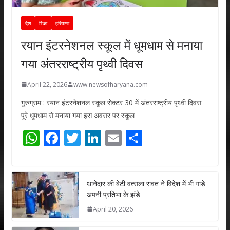
देश
शिक्षा
हरियाणा
रयान इंटरनेशनल स्कूल में धूमधाम से मनाया
गया अंतरराष्ट्रीय पृथ्वी दिवस
April 22, 2026
www.newsofharyana.com
गुरुग्राम : रयान इंटरनेशनल स्कूल सेक्टर 30 में अंतरराष्ट्रीय पृथ्वी दिवस
पूरे धूमधाम से मनाया गया इस अवसर पर स्कूल
W
F
T
Li
E
S
h
ac
w
n
m
h
at
e
itt
k
ai
ar
s
b
er
e
l
e
थानेदार की बेटी वत्सला रावत ने विदेश में भी गाड़े
अपनी प्रतिभा के झंडे
A
o
dI
April 20, 2026
p
o
n