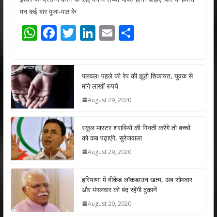
मन कई बार पूजा-पाठ के
W
F
T
Li
E
S
h
ac
w
n
m
h
at
e
itt
k
ai
ar
s
b
er
e
l
e
पलवलः पहले की रेप की झूठी शिकायत, युवक से
मांगे लाखों रुपये
A
o
dI
August 29, 2020
p
o
n
p
k
स्कूल मास्टर शराबियों की गिनती करेंगे तो बच्चों
को कब पढ़ाएंगे, सुरेजवाला
August 29, 2020
हरियाणा में वीकेंड लॉकडाउन खत्म, अब सोमवार
और मंगलवार को बंद रहेंगी दुकानें
August 29, 2020