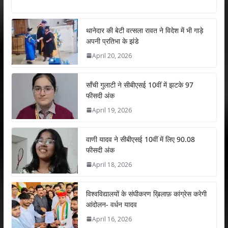
h
ac
w
n
m
h
at
e
itt
k
ai
ar
s
b
er
e
l
e
थानेदार की बेटी वत्सला रावत ने विदेश में भी गाड़े
अपनी प्रतिभा के झंडे
A
o
dI
April 20, 2026
p
o
n
p
k
साँची गुलाटी ने सीबीएसई 10वीं में झटके 97
फीसदी अंक
April 19, 2026
वाणी यादव ने सीबीएसई 10वीं में लिए 90.08
फीसदी अंक
April 18, 2026
विश्वविद्यालयों के संघीकरण ख़िलाफ़ कांग्रेस करेगी
आंदोलन- वर्धन यादव
April 16, 2026