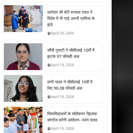
at
e
itt
k
ai
ar
s
b
er
e
l
e
थानेदार की बेटी वत्सला रावत ने
विदेश में भी गाड़े अपनी प्रतिभा के
A
o
dI
झंडे
p
o
n
April 20, 2026
p
k
साँची गुलाटी ने सीबीएसई 10वीं में
झटके 97 फीसदी अंक
April 19, 2026
वाणी यादव ने सीबीएसई 10वीं में
लिए 90.08 फीसदी अंक
April 18, 2026
विश्वविद्यालयों के संघीकरण ख़िलाफ़
कांग्रेस करेगी आंदोलन- वर्धन यादव
April 16, 2026