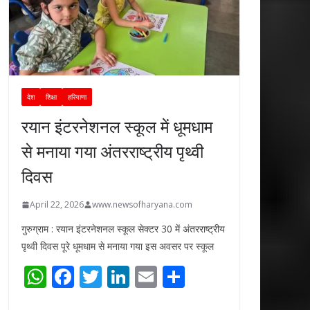
देश
शिक्षा
हरियाणा
रयान इंटरनेशनल स्कूल में धूमधाम
से मनाया गया अंतरराष्ट्रीय पृथ्वी
दिवस
April 22, 2026
www.newsofharyana.com
गुरुग्राम : रयान इंटरनेशनल स्कूल सेक्टर 30 में अंतरराष्ट्रीय
पृथ्वी दिवस पूरे धूमधाम से मनाया गया इस अवसर पर स्कूल
W
F
T
Li
E
S
h
ac
w
n
m
h