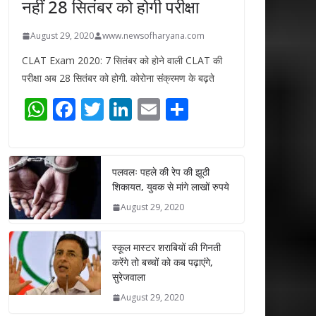
नहीं 28 सितंबर को होगी परीक्षा
August 29, 2020
www.newsofharyana.com
CLAT Exam 2020: 7 सितंबर को होने वाली CLAT की
परीक्षा अब 28 सितंबर को होगी. कोरोना संक्रमण के बढ़ते
W
F
T
Li
E
S
h
ac
w
n
m
h
at
e
itt
k
ai
ar
s
b
er
e
l
e
पलवलः पहले की रेप की झूठी
शिकायत, युवक से मांगे लाखों रुपये
A
o
dI
August 29, 2020
p
o
n
p
k
स्कूल मास्टर शराबियों की गिनती
करेंगे तो बच्चों को कब पढ़ाएंगे,
सुरेजवाला
August 29, 2020