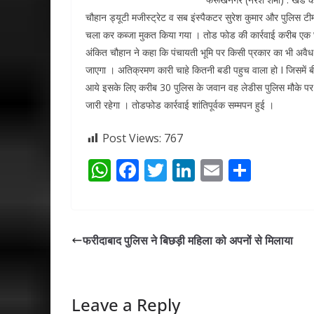
चौहान ड्यूटी मजीस्ट्रेट व सब इंस्पैकटर सुरेश कुमार और पुलिस टीम
चला कर कब्जा मुकत किया गया । तोड फोड की कार्रवाई करीब एक 
अंकित चौहान ने कहा कि पंचायती भूमि पर किसी प्रकार का भी अवैध न
जाएगा । अतिक्रमण कारी चाहे कितनी बडी पहुच वाला हो I जिसमें 
आये इसके लिए करीब 30 पुलिस के जवान वह लेडीस पुलिस मौके पर
जारी रहेगा । तोडफोड कार्रवाई शांतिपूर्वक सम्मपन हुई ।
Post Views:
767
W
F
T
Li
E
S
h
ac
w
n
m
h
at
e
itt
k
ai
ar
s
b
er
e
l
e
फरीदाबाद पुलिस ने बिछड़ी महिला को अपनों से मिलाया
A
o
dI
p
o
n
p
k
Leave a Reply