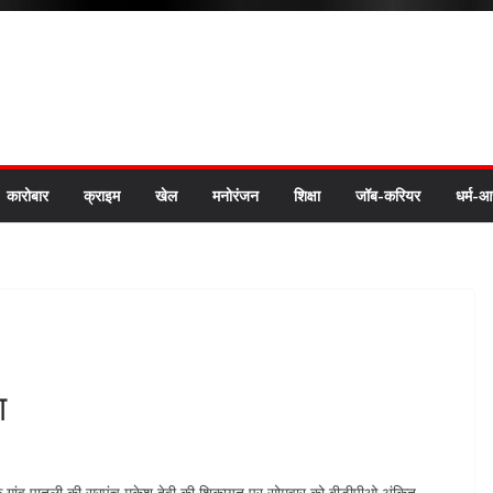
कारोबार
क्राइम
खेल
मनोरंजन
शिक्षा
जॉब-करियर
धर्म-आ
ा
 के गांव पातली की सरपंच मुकेश देवी की शिकायत पर सोमवार को बीडीपीओ अंकित