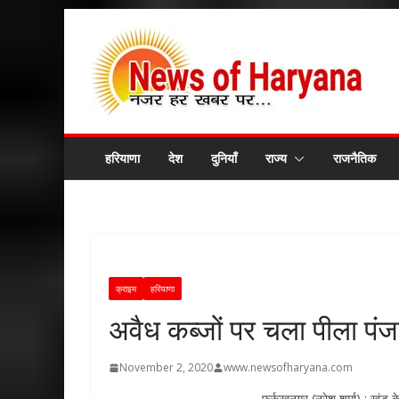
Skip
to
content
हरियाणा
देश
दुनियाँ
राज्य
राजनैतिक
क्राइम
हरियाणा
अवैध कब्जों पर चला पीला पंज
November 2, 2020
www.newsofharyana.com
फर्रूखनगर (नरेश शर्मा) : खंड