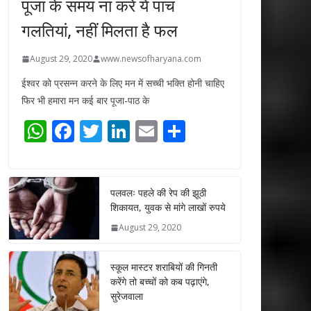
पूजा के समय ना करें ये पांच
गलतियां, नहीं मिलता है फल
August 29, 2020
www.newsofharyana.com
ईश्वर को प्रसन्न करने के लिए मन में सच्ची भक्ति होनी चाहिए
फिर भी हमारा मन कई बार पूजा-पाठ के
W
F
T
Li
E
S
h
ac
w
n
m
h
at
e
itt
k
ai
ar
s
b
er
e
l
e
पलवलः पहले की रेप की झूठी
शिकायत, युवक से मांगे लाखों रुपये
A
o
dI
August 29, 2020
p
o
n
p
k
स्कूल मास्टर शराबियों की गिनती
करेंगे तो बच्चों को कब पढ़ाएंगे,
सुरेजवाला