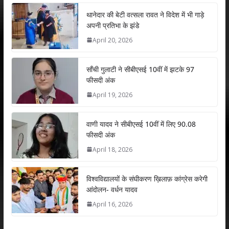
at
e
itt
k
ai
ar
s
b
er
e
l
e
थानेदार की बेटी वत्सला रावत ने विदेश में भी गाड़े
अपनी प्रतिभा के झंडे
A
o
dI
April 20, 2026
p
o
n
p
k
साँची गुलाटी ने सीबीएसई 10वीं में झटके 97
फीसदी अंक
April 19, 2026
वाणी यादव ने सीबीएसई 10वीं में लिए 90.08
फीसदी अंक
April 18, 2026
विश्वविद्यालयों के संघीकरण ख़िलाफ़ कांग्रेस करेगी
आंदोलन- वर्धन यादव
April 16, 2026