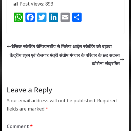
Post Views:
893
W
F
T
Li
E
S
h
ac
w
n
m
h
at
e
itt
k
ai
ar
s
b
er
e
l
e
बेसिक स्केटिंग चैम्पियनशीप से मिलेगा आईस स्केटिंग को बढ़ावा
A
o
dI
केंद्रीय श्रम एवं रोजगार मंत्री संतोष गंगवार के परिवार के छह सदस्य
p
o
n
कोरोना संक्रमित
p
k
Leave a Reply
Your email address will not be published.
Required
fields are marked
*
Comment
*