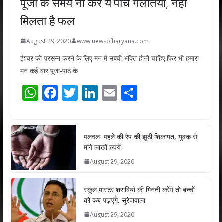
पूजा के समय ना करें ये पांच गलतियां, नहीं
मिलता है फल
August 29, 2020
www.newsofharyana.com
ईश्वर को प्रसन्न करने के लिए मन में सच्ची भक्ति होनी चाहिए फिर भी हमारा
मन कई बार पूजा-पाठ के
W
F
T
Li
E
S
h
ac
w
n
m
h
at
e
itt
k
ai
ar
s
b
er
e
l
e
पलवलः पहले की रेप की झूठी शिकायत, युवक से
मांगे लाखों रुपये
A
o
dI
August 29, 2020
p
o
n
p
k
स्कूल मास्टर शराबियों की गिनती करेंगे तो बच्चों
को कब पढ़ाएंगे, सुरेजवाला
August 29, 2020