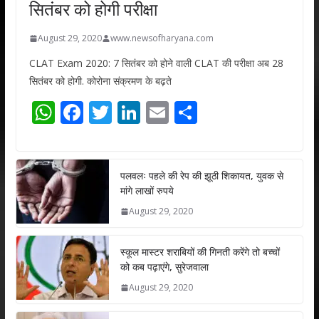
सितंबर को होगी परीक्षा
August 29, 2020
www.newsofharyana.com
CLAT Exam 2020: 7 सितंबर को होने वाली CLAT की परीक्षा अब 28
सितंबर को होगी. कोरोना संक्रमण के बढ़ते
W
F
T
Li
E
S
h
ac
w
n
m
h
at
e
itt
k
ai
ar
s
b
er
e
l
e
पलवलः पहले की रेप की झूठी शिकायत, युवक से
मांगे लाखों रुपये
A
o
dI
August 29, 2020
p
o
n
p
k
स्कूल मास्टर शराबियों की गिनती करेंगे तो बच्चों
को कब पढ़ाएंगे, सुरेजवाला
August 29, 2020