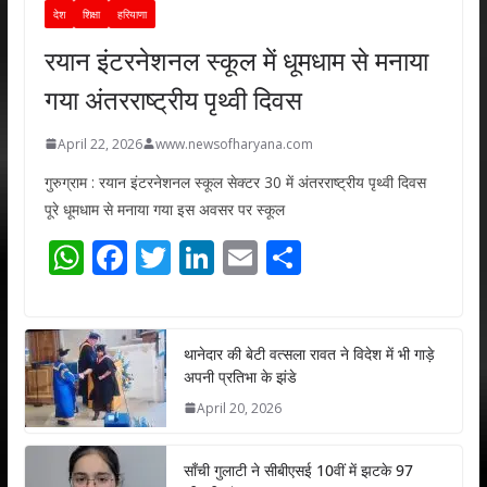
देश
शिक्षा
हरियाणा
रयान इंटरनेशनल स्कूल में धूमधाम से मनाया
गया अंतरराष्ट्रीय पृथ्वी दिवस
April 22, 2026
www.newsofharyana.com
गुरुग्राम : रयान इंटरनेशनल स्कूल सेक्टर 30 में अंतरराष्ट्रीय पृथ्वी दिवस
पूरे धूमधाम से मनाया गया इस अवसर पर स्कूल
W
F
T
Li
E
S
h
ac
w
n
m
h
at
e
itt
k
ai
ar
s
b
er
e
l
e
थानेदार की बेटी वत्सला रावत ने विदेश में भी गाड़े
अपनी प्रतिभा के झंडे
A
o
dI
April 20, 2026
p
o
n
p
k
साँची गुलाटी ने सीबीएसई 10वीं में झटके 97