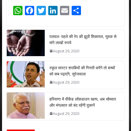
W
F
T
Li
E
S
h
ac
w
n
m
h
at
e
itt
k
ai
ar
s
b
er
e
l
e
पलवलः पहले की रेप की झूठी शिकायत, युवक से
मांगे लाखों रुपये
A
o
dI
August 29, 2020
p
o
n
p
k
स्कूल मास्टर शराबियों की गिनती करेंगे तो बच्चों
को कब पढ़ाएंगे, सुरेजवाला
August 29, 2020
हरियाणा में वीकेंड लॉकडाउन खत्म, अब सोमवार
और मंगलवार को बंद रहेंगी दुकानें
August 29, 2020