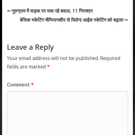
s
b
er
e
l
e
गुरुग्राम में सड़क पर मचा रहे बवाल, 11 गिरफ्तार
A
o
dI
बेसिक स्केटिंग चैम्पियनशीप से मिलेगा आईस स्केटिंग को बढ़ावा
p
o
n
p
k
Leave a Reply
Your email address will not be published.
Required
fields are marked
*
Comment
*