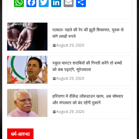
W
F
T
Li
E
S
h
ac
w
n
m
h
at
e
itt
k
ai
ar
s
b
er
e
l
e
पलवलः पहले की रेप की झूठी शिकायत, युवक से
मांगे लाखों रुपये
A
o
dI
August 29, 2020
p
o
n
p
k
स्कूल मास्टर शराबियों की गिनती करेंगे तो बच्चों
को कब पढ़ाएंगे, सुरेजवाला
August 29, 2020
हरियाणा में वीकेंड लॉकडाउन खत्म, अब सोमवार
और मंगलवार को बंद रहेंगी दुकानें
August 29, 2020
धर्म-आस्था