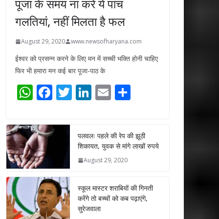
पूजा के समय ना करें ये पांच
गलतियां, नहीं मिलता है फल
August 29, 2020
www.newsofharyana.com
ईश्वर को प्रसन्न करने के लिए मन में सच्ची भक्ति होनी चाहिए
फिर भी हमारा मन कई बार पूजा-पाठ के
W
F
T
Li
E
S
h
ac
w
n
m
h
at
e
itt
k
ai
ar
s
b
er
e
l
e
पलवलः पहले की रेप की झूठी
शिकायत, युवक से मांगे लाखों रुपये
A
o
dI
August 29, 2020
p
o
n
p
k
स्कूल मास्टर शराबियों की गिनती
करेंगे तो बच्चों को कब पढ़ाएंगे,
सुरेजवाला