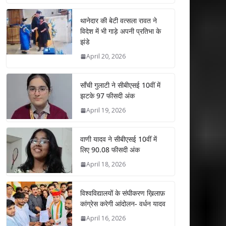
at
e
itt
k
ai
ar
s
b
er
e
l
e
थानेदार की बेटी वत्सला रावत ने
विदेश में भी गाड़े अपनी प्रतिभा के
A
o
dI
झंडे
p
o
n
April 20, 2026
p
k
साँची गुलाटी ने सीबीएसई 10वीं में
झटके 97 फीसदी अंक
April 19, 2026
वाणी यादव ने सीबीएसई 10वीं में
लिए 90.08 फीसदी अंक
April 18, 2026
विश्वविद्यालयों के संघीकरण ख़िलाफ़
कांग्रेस करेगी आंदोलन- वर्धन यादव
April 16, 2026