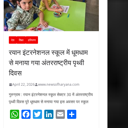
देश
शिक्षा
हरियाणा
रयान इंटरनेशनल स्कूल में धूमधाम
से मनाया गया अंतरराष्ट्रीय पृथ्वी
दिवस
April 22, 2026
www.newsofharyana.com
गुरुग्राम : रयान इंटरनेशनल स्कूल सेक्टर 30 में अंतरराष्ट्रीय
पृथ्वी दिवस पूरे धूमधाम से मनाया गया इस अवसर पर स्कूल
W
F
T
Li
E
S
h
ac
w
n
m
h