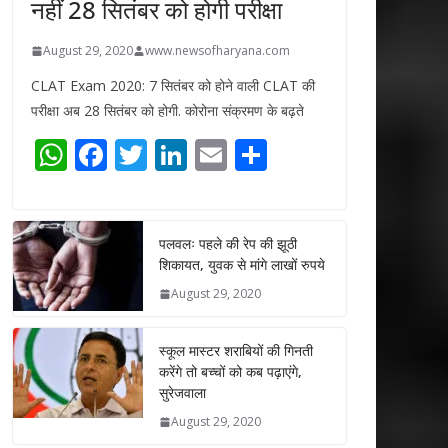
नहीं 28 सितंबर को होगी परीक्षा
August 29, 2020
www.newsofharyana.com
CLAT Exam 2020: 7 सितंबर को होने वाली CLAT की
परीक्षा अब 28 सितंबर को होगी. कोरोना संक्रमण के बढ़ते
W
F
T
Li
E
S
h
ac
w
n
m
h
at
e
itt
k
ai
ar
s
b
er
e
l
e
पलवलः पहले की रेप की झूठी
शिकायत, युवक से मांगे लाखों रुपये
A
o
dI
August 29, 2020
p
o
n
p
k
स्कूल मास्टर शराबियों की गिनती
करेंगे तो बच्चों को कब पढ़ाएंगे,
सुरेजवाला
August 29, 2020