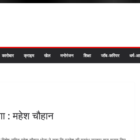
कारोबार
क्राइम
खेल
मनोरंजन
शिक्षा
जॉब-करियर
धर्म-आ
गा : महेश चौहान
ा के विशेष सचिव महेश चौहान भोड़ा ने कहा कि प्रदेश की गठबंध सरकार द्वारा चुनाव किए