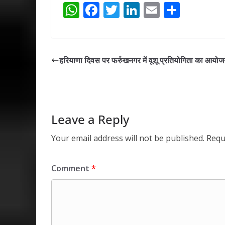
W
F
T
Li
E
S
h
ac
w
n
m
h
at
e
itt
k
ai
ar
s
b
er
e
l
e
हरियाणा दिवस पर फर्रुखनगर में वूशू प्रतियोगिता का आयो
A
o
dI
p
o
n
p
k
Leave a Reply
Your email address will not be published.
Requ
Comment
*