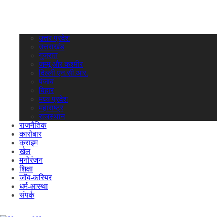
उत्तर प्रदेश
उत्तराखंड
गुजरात
जम्मू और कश्मीर
दिल्ली एन.सी.आर.
पंजाब
बिहार
मध्य प्रदेश
महाराष्ट्र
राजस्थान
राजनैतिक
कारोबार
क्राइम
खेल
मनोरंजन
शिक्षा
जॉब-करियर
धर्म-आस्था
संपर्क