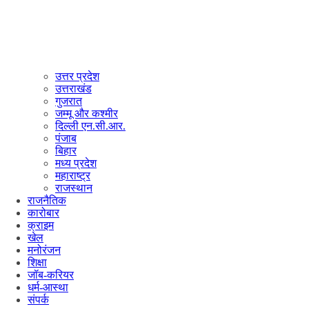
उत्तर प्रदेश
उत्तराखंड
गुजरात
जम्मू और कश्मीर
दिल्ली एन.सी.आर.
पंजाब
बिहार
मध्य प्रदेश
महाराष्ट्र
राजस्थान
राजनैतिक
कारोबार
क्राइम
खेल
मनोरंजन
शिक्षा
जॉब-करियर
धर्म-आस्था
संपर्क