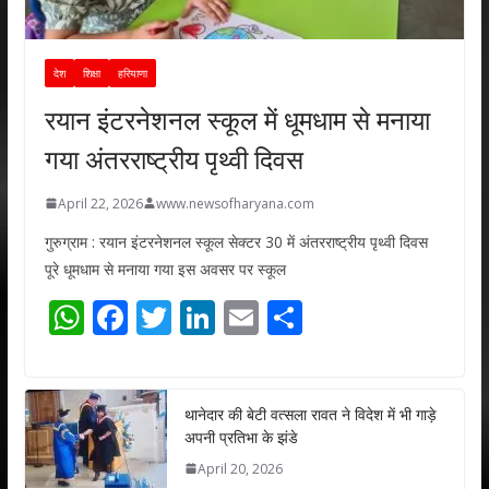
देश
शिक्षा
हरियाणा
रयान इंटरनेशनल स्कूल में धूमधाम से मनाया
गया अंतरराष्ट्रीय पृथ्वी दिवस
April 22, 2026
www.newsofharyana.com
गुरुग्राम : रयान इंटरनेशनल स्कूल सेक्टर 30 में अंतरराष्ट्रीय पृथ्वी दिवस
पूरे धूमधाम से मनाया गया इस अवसर पर स्कूल
W
F
T
Li
E
S
h
ac
w
n
m
h
at
e
itt
k
ai
ar
s
b
er
e
l
e
थानेदार की बेटी वत्सला रावत ने विदेश में भी गाड़े
अपनी प्रतिभा के झंडे
A
o
dI
April 20, 2026