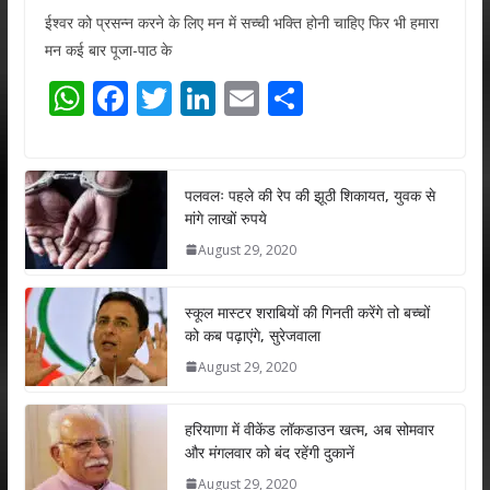
ईश्वर को प्रसन्न करने के लिए मन में सच्ची भक्ति होनी चाहिए फिर भी हमारा
मन कई बार पूजा-पाठ के
W
F
T
Li
E
S
h
ac
w
n
m
h
at
e
itt
k
ai
ar
s
b
er
e
l
e
पलवलः पहले की रेप की झूठी शिकायत, युवक से
मांगे लाखों रुपये
A
o
dI
August 29, 2020
p
o
n
p
k
स्कूल मास्टर शराबियों की गिनती करेंगे तो बच्चों
को कब पढ़ाएंगे, सुरेजवाला
August 29, 2020
हरियाणा में वीकेंड लॉकडाउन खत्म, अब सोमवार
और मंगलवार को बंद रहेंगी दुकानें
August 29, 2020