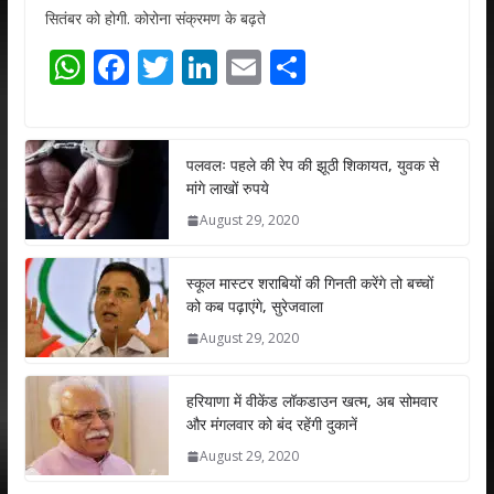
सितंबर को होगी. कोरोना संक्रमण के बढ़ते
W
F
T
Li
E
S
h
ac
w
n
m
h
at
e
itt
k
ai
ar
s
b
er
e
l
e
पलवलः पहले की रेप की झूठी शिकायत, युवक से
मांगे लाखों रुपये
A
o
dI
August 29, 2020
p
o
n
p
k
स्कूल मास्टर शराबियों की गिनती करेंगे तो बच्चों
को कब पढ़ाएंगे, सुरेजवाला
August 29, 2020
हरियाणा में वीकेंड लॉकडाउन खत्म, अब सोमवार
और मंगलवार को बंद रहेंगी दुकानें
August 29, 2020