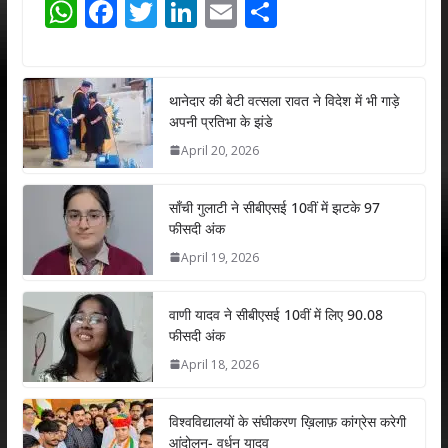
W
F
T
Li
E
S
h
ac
w
n
m
h
at
e
itt
k
ai
ar
s
b
er
e
l
e
थानेदार की बेटी वत्सला रावत ने विदेश में भी गाड़े
अपनी प्रतिभा के झंडे
A
o
dI
April 20, 2026
p
o
n
p
k
साँची गुलाटी ने सीबीएसई 10वीं में झटके 97
फीसदी अंक
April 19, 2026
वाणी यादव ने सीबीएसई 10वीं में लिए 90.08
फीसदी अंक
April 18, 2026
विश्वविद्यालयों के संघीकरण ख़िलाफ़ कांग्रेस करेगी
आंदोलन- वर्धन यादव