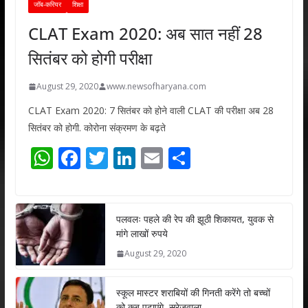
जॉब-करियर
शिक्षा
CLAT Exam 2020: अब सात नहीं 28
सितंबर को होगी परीक्षा
August 29, 2020
www.newsofharyana.com
CLAT Exam 2020: 7 सितंबर को होने वाली CLAT की परीक्षा अब 28
सितंबर को होगी. कोरोना संक्रमण के बढ़ते
W
F
T
Li
E
S
h
ac
w
n
m
h
at
e
itt
k
ai
ar
s
b
er
e
l
e
पलवलः पहले की रेप की झूठी शिकायत, युवक से
मांगे लाखों रुपये
A
o
dI
August 29, 2020
p
o
n
p
k
स्कूल मास्टर शराबियों की गिनती करेंगे तो बच्चों
को कब पढ़ाएंगे, सुरेजवाला