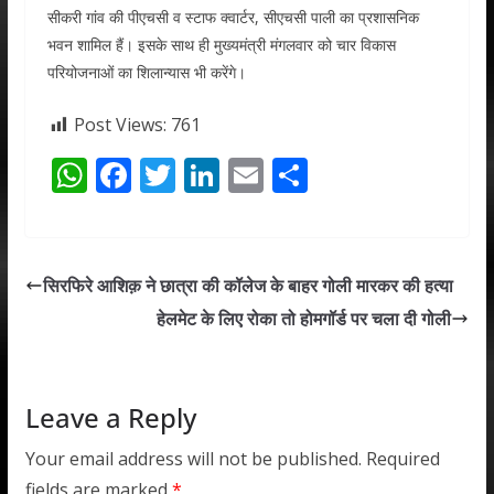
सीकरी गांव की पीएचसी व स्टाफ क्वार्टर, सीएचसी पाली का प्रशासनिक
भवन शामिल हैं। इसके साथ ही मुख्यमंत्री मंगलवार को चार विकास
परियोजनाओं का शिलान्यास भी करेंगे।
Post Views:
761
W
F
T
Li
E
S
h
ac
w
n
m
h
at
e
itt
k
ai
ar
s
b
er
e
l
e
सिरफिरे आशिक़ ने छात्रा की कॉलेज के बाहर गोली मारकर की हत्या
A
o
dI
हेलमेट के लिए रोका तो होमगॉर्ड पर चला दी गोली
p
o
n
p
k
Leave a Reply
Your email address will not be published.
Required
fields are marked
*