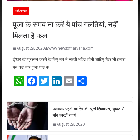
धर्म-आस्था
पूजा के समय ना करें ये पांच गलतियां, नहीं
मिलता है फल
August 29, 2020
www.newsofharyana.com
ईश्वर को प्रसन्न करने के लिए मन में सच्ची भक्ति होनी चाहिए फिर भी हमारा
मन कई बार पूजा-पाठ के
W
F
T
Li
E
S
h
ac
w
n
m
h
at
e
itt
k
ai
ar
s
b
er
e
l
e
पलवलः पहले की रेप की झूठी शिकायत, युवक से
मांगे लाखों रुपये
A
o
dI
August 29, 2020
p
o
n