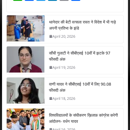
h
ac
w
n
m
h
at
e
itt
k
ai
ar
s
b
er
e
l
e
थानेदार की बेटी वत्सला रावत ने विदेश में भी गाड़े
अपनी प्रतिभा के झंडे
A
o
dI
April 20, 2026
p
o
n
p
k
साँची गुलाटी ने सीबीएसई 10वीं में झटके 97
फीसदी अंक
April 19, 2026
वाणी यादव ने सीबीएसई 10वीं में लिए 90.08
फीसदी अंक
April 18, 2026
विश्वविद्यालयों के संघीकरण ख़िलाफ़ कांग्रेस करेगी
आंदोलन- वर्धन यादव
April 16, 2026