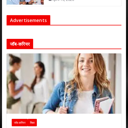
Advertisements
जॉब-करियर
जॉब-करियर
शिक्षा