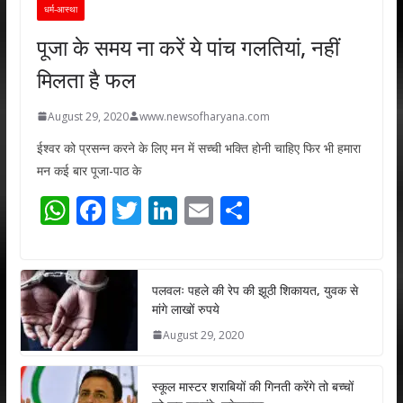
धर्म-आस्था
पूजा के समय ना करें ये पांच गलतियां, नहीं
मिलता है फल
August 29, 2020
www.newsofharyana.com
ईश्वर को प्रसन्न करने के लिए मन में सच्ची भक्ति होनी चाहिए फिर भी हमारा
मन कई बार पूजा-पाठ के
W
F
T
Li
E
S
h
ac
w
n
m
h
at
e
itt
k
ai
ar
s
b
er
e
l
e
पलवलः पहले की रेप की झूठी शिकायत, युवक से
मांगे लाखों रुपये
A
o
dI
August 29, 2020
p
o
n
p
k
स्कूल मास्टर शराबियों की गिनती करेंगे तो बच्चों