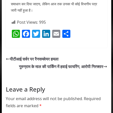
समाधान कर दिया जाएगा, लेकिन आज तक उनका भी कोई विभागीय पत्र
जारी नहीं हुआ है।
Post Views:
995
W
F
T
Li
E
S
h
ac
w
n
m
h
at
e
itt
k
ai
ar
s
b
er
e
l
e
पीटीआई सर्वर पर रैनसमवेयर हमला
A
o
dI
गुरुग्राम के माल की पार्किंग में हवाई फायरिंग, आरोपी गिरफ्तार
p
o
n
p
k
Leave a Reply
Your email address will not be published.
Required
fields are marked
*