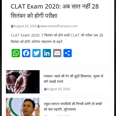
CLAT Exam 2020: अब सात नहीं 28
सितंबर को होगी परीक्षा
August 29, 2020
www.newsofharyana.com
CLAT Exam 2020: 7 सितंबर को होने वाली CLAT की परीक्षा अब 28
सितंबर को होगी. कोरोना संक्रमण के बढ़ते
W
F
T
Li
E
S
h
ac
w
n
m
h
at
e
itt
k
ai
ar
s
b
er
e
l
e
पलवलः पहले की रेप की झूठी शिकायत, युवक से
मांगे लाखों रुपये
A
o
dI
August 29, 2020
p
o
n
p
k
स्कूल मास्टर शराबियों की गिनती करेंगे तो बच्चों
को कब पढ़ाएंगे, सुरेजवाला