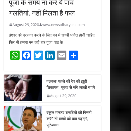
पूजा के समय ना करें ये पांच
गलतियां, नहीं मिलता है फल
August 29, 2020
www.newsofharyana.com
ईश्वर को प्रसन्न करने के लिए मन में सच्ची भक्ति होनी चाहिए
फिर भी हमारा मन कई बार पूजा-पाठ के
W
F
T
Li
E
S
h
ac
w
n
m
h
at
e
itt
k
ai
ar
s
b
er
e
l
e
पलवलः पहले की रेप की झूठी
शिकायत, युवक से मांगे लाखों रुपये
A
o
dI
August 29, 2020
p
o
n
p
k
स्कूल मास्टर शराबियों की गिनती
करेंगे तो बच्चों को कब पढ़ाएंगे,
सुरेजवाला