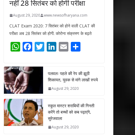
नहीं 28 सितंबर को होगी परीक्षा
August 29, 2020
www.newsofharyana.com
CLAT Exam 2020: 7 सितंबर को होने वाली CLAT की
परीक्षा अब 28 सितंबर को होगी. कोरोना संक्रमण के बढ़ते
W
F
T
Li
E
S
h
ac
w
n
m
h
at
e
itt
k
ai
ar
s
b
er
e
l
e
पलवलः पहले की रेप की झूठी
शिकायत, युवक से मांगे लाखों रुपये
A
o
dI
August 29, 2020
p
o
n
p
k
स्कूल मास्टर शराबियों की गिनती
करेंगे तो बच्चों को कब पढ़ाएंगे,
सुरेजवाला
August 29, 2020