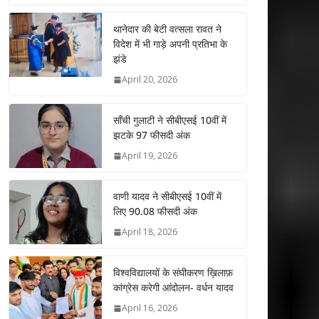
at
e
itt
k
ai
ar
s
b
er
e
l
e
थानेदार की बेटी वत्सला रावत ने
विदेश में भी गाड़े अपनी प्रतिभा के
A
o
dI
झंडे
p
o
n
April 20, 2026
p
k
साँची गुलाटी ने सीबीएसई 10वीं में
झटके 97 फीसदी अंक
April 19, 2026
वाणी यादव ने सीबीएसई 10वीं में
लिए 90.08 फीसदी अंक
April 18, 2026
विश्वविद्यालयों के संघीकरण ख़िलाफ़
कांग्रेस करेगी आंदोलन- वर्धन यादव
April 16, 2026