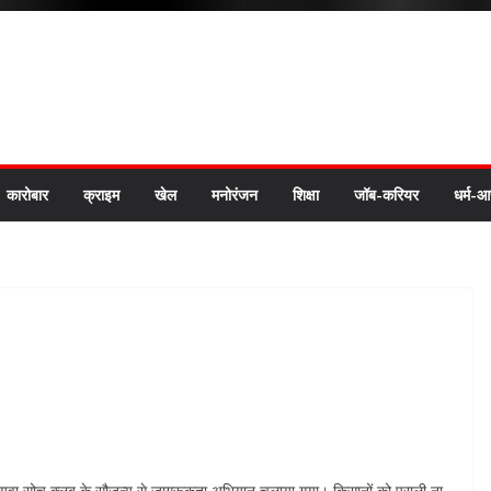
कारोबार
क्राइम
खेल
मनोरंजन
शिक्षा
जॉब-करियर
धर्म-आ
में युवा सोच क्लब के सौजन्य से जागरूकता अभियान चलाया गया। किसानों को पराली ना