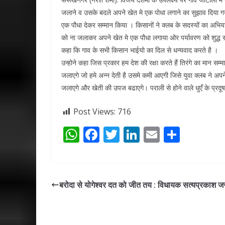
जलाने व उसके बदले अपने खेत मे एक पोधा लगाने का सुझाव दिया ग
एक पौधा देकर सम्मान किया । किसानों ने क्लब के सदस्यों का अभ
को ना जलाकर अपने खेत मे एक पौधा लगाया ओर पर्यावरण को शुद्ध रख
कहा कि गाव के सभी किसान भाईयो का दिल से धन्यवाद करते है ।
उन्होने कहा जिस प्रकार हम देश की रक्षा करते हैं तिरंगे का मान स
जलाएगे जो हमे अन्न देती है उसमे कमी आएगी जिसे युवा क्लब ने अप
जलाएगे और खेती की उपज बढाएगे। पराली से होने वाले धुएँ के प्रदूषण
Post Views:
716
W
F
T
Li
E
S
h
ac
w
n
m
h
at
e
itt
k
ai
ar
s
b
er
e
l
e
बरोदा से योगेश्वर दत को जीत तय : विधायक सत्यप्रकाश ज
A
o
dI
p
o
n