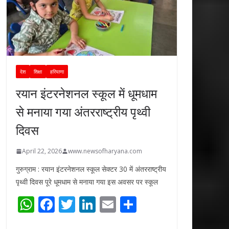
देश
शिक्षा
हरियाणा
रयान इंटरनेशनल स्कूल में धूमधाम
से मनाया गया अंतरराष्ट्रीय पृथ्वी
दिवस
April 22, 2026
www.newsofharyana.com
गुरुग्राम : रयान इंटरनेशनल स्कूल सेक्टर 30 में अंतरराष्ट्रीय
पृथ्वी दिवस पूरे धूमधाम से मनाया गया इस अवसर पर स्कूल
W
F
T
Li
E
S
h
ac
w
n
m
h