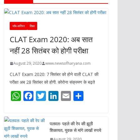
जॉब-करियर
शिक्षा
CLAT Exam 2020: अब सात
नहीं 28 सितंबर को होगी परीक्षा
August 29, 2020
www.newsofharyana.com
CLAT Exam 2020: 7 सितंबर को होने वाली CLAT की
परीक्षा अब 28 सितंबर को होगी. कोरोना संक्रमण के बढ़ते
W
F
T
Li
E
S
h
ac
w
n
m
h
at
e
itt
k
ai
ar
s
b
er
e
l
e
पलवलः पहले की रेप की झूठी
शिकायत, युवक से मांगे लाखों रुपये
A
o
dI
August 29, 2020