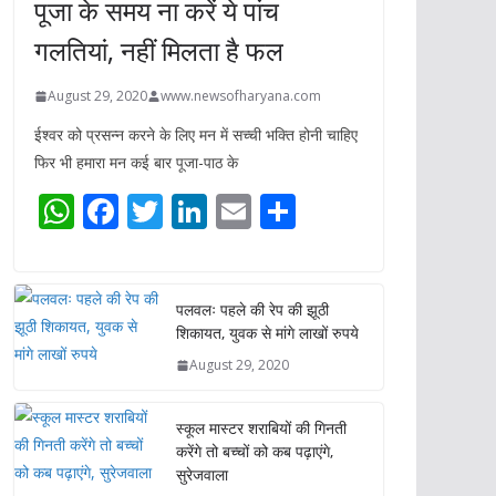
पूजा के समय ना करें ये पांच
गलतियां, नहीं मिलता है फल
August 29, 2020
www.newsofharyana.com
ईश्वर को प्रसन्न करने के लिए मन में सच्ची भक्ति होनी चाहिए
फिर भी हमारा मन कई बार पूजा-पाठ के
W
F
T
Li
E
S
h
ac
w
n
m
h
at
e
itt
k
ai
ar
s
b
er
e
l
e
पलवलः पहले की रेप की झूठी
शिकायत, युवक से मांगे लाखों रुपये
A
o
dI
August 29, 2020
p
o
n
p
k
स्कूल मास्टर शराबियों की गिनती
करेंगे तो बच्चों को कब पढ़ाएंगे,
सुरेजवाला