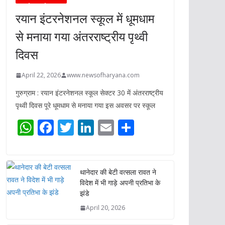
रयान इंटरनेशनल स्कूल में धूमधाम
से मनाया गया अंतरराष्ट्रीय पृथ्वी
दिवस
April 22, 2026
www.newsofharyana.com
गुरुग्राम : रयान इंटरनेशनल स्कूल सेक्टर 30 में अंतरराष्ट्रीय
पृथ्वी दिवस पूरे धूमधाम से मनाया गया इस अवसर पर स्कूल
W
F
T
Li
E
S
h
ac
w
n
m
h
at
e
itt
k
ai
ar
s
b
er
e
l
e
थानेदार की बेटी वत्सला रावत ने
विदेश में भी गाड़े अपनी प्रतिभा के
A
o
dI
झंडे
p
o
n
April 20, 2026
p
k