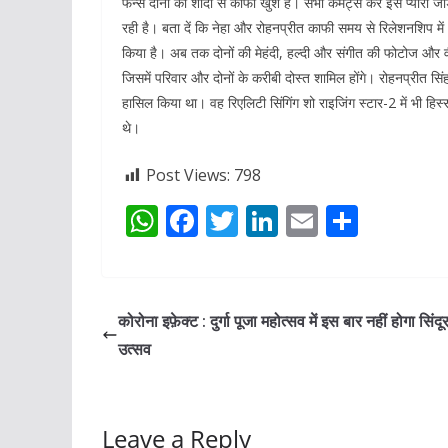
फैन्स दोनों की शादी से काफी खुश हैं। सभी कमेंट्स कर इस प्यारी 
रही है। बता दें कि नेहा और रोहनप्रीत काफी समय से रिलेशनशिप में
किया है। अब तक दोनों की मेहंदी, हल्दी और संगीत की फोटोज और वीडि
जिसमें परिवार और दोनों के करीबी दोस्त शामिल होंगे। रोहनप्रीत सिंह 
हासिल किया था। वह रिएलिटी सिंगिंग शो राइजिंग स्टार-2 में भी हिस्
थे।
Post Views:
798
W
F
T
Li
E
S
h
ac
w
n
m
h
at
e
itt
k
ai
ar
s
b
er
e
l
e
कोरोना इफ़ेक्ट : दुर्गा पूजा महोत्सव में इस बार नहीं होगा सिंद
A
o
dI
उत्सव
p
o
n
p
k
Leave a Reply