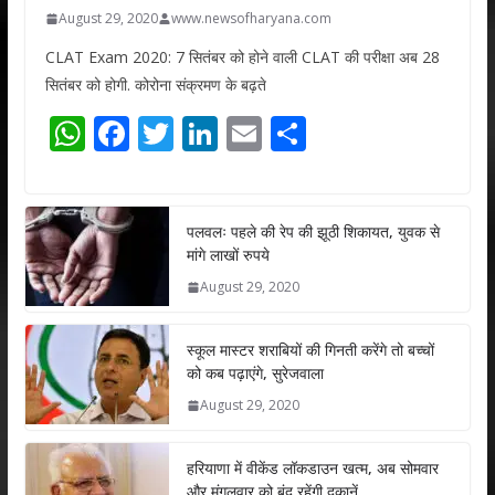
August 29, 2020
www.newsofharyana.com
CLAT Exam 2020: 7 सितंबर को होने वाली CLAT की परीक्षा अब 28
सितंबर को होगी. कोरोना संक्रमण के बढ़ते
W
F
T
Li
E
S
h
ac
w
n
m
h
at
e
itt
k
ai
ar
s
b
er
e
l
e
पलवलः पहले की रेप की झूठी शिकायत, युवक से
मांगे लाखों रुपये
A
o
dI
August 29, 2020
p
o
n
p
k
स्कूल मास्टर शराबियों की गिनती करेंगे तो बच्चों
को कब पढ़ाएंगे, सुरेजवाला
August 29, 2020
हरियाणा में वीकेंड लॉकडाउन खत्म, अब सोमवार
और मंगलवार को बंद रहेंगी दुकानें