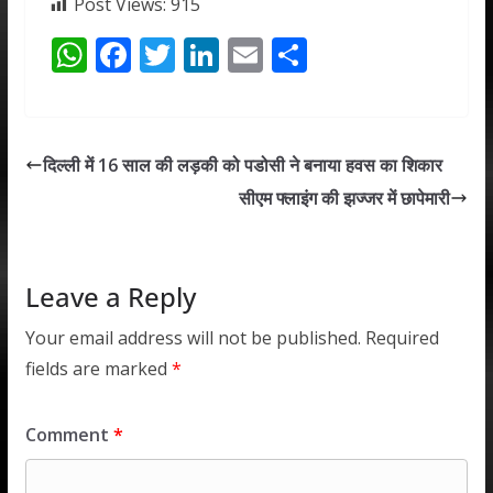
Post Views:
915
W
F
T
Li
E
S
h
ac
w
n
m
h
at
e
itt
k
ai
ar
s
b
er
e
l
e
दिल्ली में 16 साल की लड़की को पडोसी ने बनाया हवस का शिकार
A
o
dI
सीएम फ्लाइंग की झज्जर में छापेमारी
p
o
n
p
k
Leave a Reply
Your email address will not be published.
Required
fields are marked
*
Comment
*