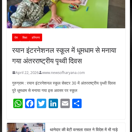
देश
शिक्षा
हरियाणा
रयान इंटरनेशनल स्कूल में धूमधाम से मनाया
गया अंतरराष्ट्रीय पृथ्वी दिवस
April 22, 2026
www.newsofharyana.com
गुरुग्राम : रयान इंटरनेशनल स्कूल सेक्टर 30 में अंतरराष्ट्रीय पृथ्वी दिवस
पूरे धूमधाम से मनाया गया इस अवसर पर स्कूल
W
F
T
Li
E
S
h
ac
w
n
m
h
at
e
itt
k
ai
ar
s
b
er
e
l
e
थानेदार की बेटी वत्सला रावत ने विदेश में भी गाड़े