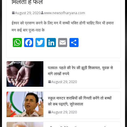
मिलता है फल
August 29, 2020
www.newsofharyana.com
ईश्वर को प्रसन्न करने के लिए मन में सच्ची भक्ति होनी चाहिए फिर भी हमारा
मन कई बार पूजा-पाठ के
W
F
T
Li
E
S
h
ac
w
n
m
h
at
e
itt
k
ai
ar
s
b
er
e
l
e
पलवलः पहले की रेप की झूठी शिकायत, युवक से
मांगे लाखों रुपये
A
o
dI
August 29, 2020
p
o
n
p
k
स्कूल मास्टर शराबियों की गिनती करेंगे तो बच्चों
को कब पढ़ाएंगे, सुरेजवाला
August 29, 2020