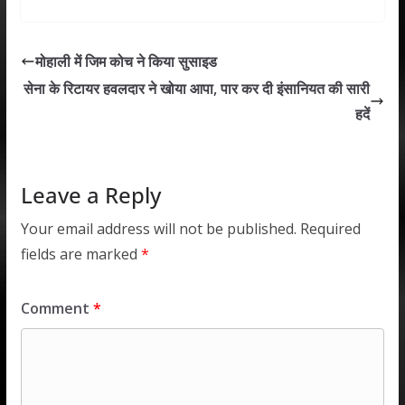
at
e
itt
k
ai
ar
s
b
er
e
l
e
मोहाली में जिम कोच ने किया सुसाइड
A
o
dI
सेना के रिटायर हवलदार ने खोया आपा, पार कर दी इंसानियत की सारी
p
o
n
हदें
p
k
Leave a Reply
Your email address will not be published.
Required
fields are marked
*
Comment
*