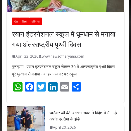
देश
शिक्षा
हरियाणा
रयान इंटरनेशनल स्कूल में धूमधाम से मनाया
गया अंतरराष्ट्रीय पृथ्वी दिवस
April 22, 2026
www.newsofharyana.com
गुरुग्राम : रयान इंटरनेशनल स्कूल सेक्टर 30 में अंतरराष्ट्रीय पृथ्वी दिवस
पूरे धूमधाम से मनाया गया इस अवसर पर स्कूल
W
F
T
Li
E
S
h
ac
w
n
m
h
at
e
itt
k
ai
ar
s
b
er
e
l
e
थानेदार की बेटी वत्सला रावत ने विदेश में भी गाड़े
अपनी प्रतिभा के झंडे
A
o
dI
April 20, 2026