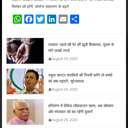
सितंबर को होगी. कोरोना संक्रमण के बढ़ते
W
F
T
Li
E
S
h
ac
w
n
m
h
at
e
itt
k
ai
ar
s
b
er
e
l
e
पलवलः पहले की रेप की झूठी शिकायत, युवक से
मांगे लाखों रुपये
A
o
dI
August 29, 2020
p
o
n
p
k
स्कूल मास्टर शराबियों की गिनती करेंगे तो बच्चों
को कब पढ़ाएंगे, सुरेजवाला
August 29, 2020
हरियाणा में वीकेंड लॉकडाउन खत्म, अब सोमवार
और मंगलवार को बंद रहेंगी दुकानें
August 29, 2020