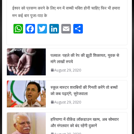
ईश्वर को प्रसन्न करने के लिए मन में सच्ची भक्ति होनी चाहिए फिर भी हमारा
मन कई बार पूजा-पाठ के
W
F
T
Li
E
S
h
ac
w
n
m
h
at
e
itt
k
ai
ar
s
b
er
e
l
e
पलवलः पहले की रेप की झूठी शिकायत, युवक से
मांगे लाखों रुपये
A
o
dI
August 29, 2020
p
o
n
p
k
स्कूल मास्टर शराबियों की गिनती करेंगे तो बच्चों
को कब पढ़ाएंगे, सुरेजवाला
August 29, 2020
हरियाणा में वीकेंड लॉकडाउन खत्म, अब सोमवार
और मंगलवार को बंद रहेंगी दुकानें