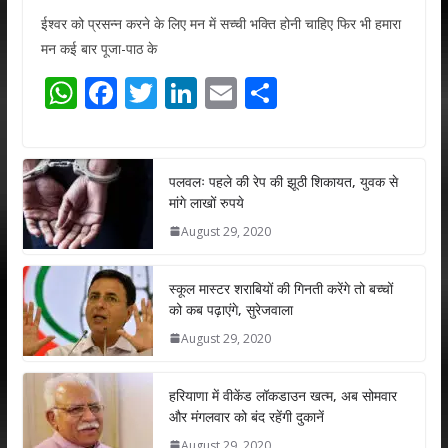
ईश्वर को प्रसन्न करने के लिए मन में सच्ची भक्ति होनी चाहिए फिर भी हमारा
मन कई बार पूजा-पाठ के
W
F
T
Li
E
S
h
ac
w
n
m
h
at
e
itt
k
ai
ar
s
b
er
e
l
e
पलवलः पहले की रेप की झूठी शिकायत, युवक से
मांगे लाखों रुपये
A
o
dI
August 29, 2020
p
o
n
p
k
स्कूल मास्टर शराबियों की गिनती करेंगे तो बच्चों
को कब पढ़ाएंगे, सुरेजवाला
August 29, 2020
हरियाणा में वीकेंड लॉकडाउन खत्म, अब सोमवार
और मंगलवार को बंद रहेंगी दुकानें
August 29, 2020