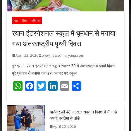
देश
शिक्षा
हरियाणा
रयान इंटरनेशनल स्कूल में धूमधाम से मनाया
गया अंतरराष्ट्रीय पृथ्वी दिवस
April 22, 2026
www.newsofharyana.com
गुरुग्राम : रयान इंटरनेशनल स्कूल सेक्टर 30 में अंतरराष्ट्रीय पृथ्वी दिवस
पूरे धूमधाम से मनाया गया इस अवसर पर स्कूल
W
F
T
Li
E
S
h
ac
w
n
m
h
at
e
itt
k
ai
ar
s
b
er
e
l
e
थानेदार की बेटी वत्सला रावत ने विदेश में भी गाड़े
अपनी प्रतिभा के झंडे
A
o
dI
April 20, 2026