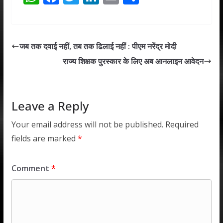
h
ac
w
n
m
h
at
e
itt
k
ai
ar
s
b
er
e
l
e
जब तक दवाई नहीं, तब तक ढिलाई नहीं : पीएम नरेंद्र मोदी
A
o
dI
राज्य शिक्षक पुरस्कार के लिए अब आनलाइन आवेदन
p
o
n
p
k
Leave a Reply
Your email address will not be published.
Required
fields are marked
*
Comment
*