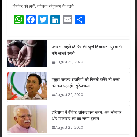
सितंबर को होगी. कोरोना संक्रमण के बढ़ते
W
F
T
Li
E
S
h
ac
w
n
m
h
at
e
itt
k
ai
ar
s
b
er
e
l
e
पलवलः पहले की रेप की झूठी शिकायत, युवक से
मांगे लाखों रुपये
A
o
dI
August 29, 2020
p
o
n
p
k
स्कूल मास्टर शराबियों की गिनती करेंगे तो बच्चों
को कब पढ़ाएंगे, सुरेजवाला
August 29, 2020
हरियाणा में वीकेंड लॉकडाउन खत्म, अब सोमवार
और मंगलवार को बंद रहेंगी दुकानें
August 29, 2020