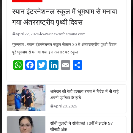
रयान इंटरनेशनल स्कूल में धूमधाम से मनाया
गया अंतरराष्ट्रीय पृथ्वी दिवस
April 22, 2026
www.newsofharyana.com
गुरुग्राम : रयान इंटरनेशनल स्कूल सेक्टर 30 में अंतरराष्ट्रीय पृथ्वी दिवस
पूरे धूमधाम से मनाया गया इस अवसर पर स्कूल
W
F
T
Li
E
S
h
ac
w
n
m
h
at
e
itt
k
ai
ar
s
b
er
e
l
e
थानेदार की बेटी वत्सला रावत ने विदेश में भी गाड़े
अपनी प्रतिभा के झंडे
A
o
dI
April 20, 2026
p
o
n
p
k
साँची गुलाटी ने सीबीएसई 10वीं में झटके 97
फीसदी अंक