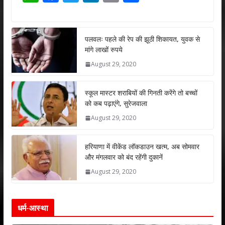
h
ac
w
n
m
h
at
e
itt
k
ai
ar
s
b
er
e
l
e
पलवलः पहले की रेप की झूठी शिकायत, युवक से
मांगे लाखों रुपये
A
o
dI
August 29, 2020
p
o
n
p
k
स्कूल मास्टर शराबियों की गिनती करेंगे तो बच्चों
को कब पढ़ाएंगे, सुरेजवाला
August 29, 2020
हरियाणा में वीकेंड लॉकडाउन खत्म, अब सोमवार
और मंगलवार को बंद रहेंगी दुकानें
August 29, 2020
धर्म-आस्था