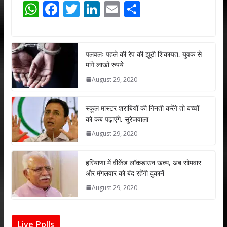
W
F
T
Li
E
S
h
ac
w
n
m
h
at
e
itt
k
ai
ar
s
b
er
e
l
e
पलवलः पहले की रेप की झूठी शिकायत, युवक से
मांगे लाखों रुपये
A
o
dI
August 29, 2020
p
o
n
p
k
स्कूल मास्टर शराबियों की गिनती करेंगे तो बच्चों
को कब पढ़ाएंगे, सुरेजवाला
August 29, 2020
हरियाणा में वीकेंड लॉकडाउन खत्म, अब सोमवार
और मंगलवार को बंद रहेंगी दुकानें
August 29, 2020
Live Polls