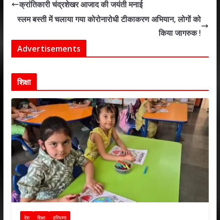
s
b
er
e
l
e
क्रांतिकारी चंद्रशेखर आजाद की जयंती मनाई
A
o
dI
स्लम बस्ती में चलाया गया कोरोनारोधी टीकाकरण अभियान, लोगों को
p
o
n
किया जागरुक !
p
k
Advertisements
शिक्षा
देश
शिक्षा
हरियाणा