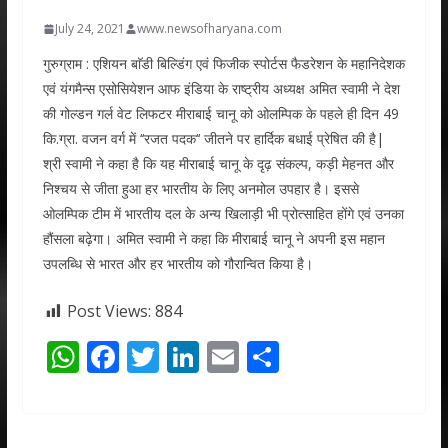
July 24, 2021
www.newsofharyana.com
गुरुग्राम : एशियन बाॅडी बिल्डिंग एवं फिजीक स्पोर्टस फैडरेशन के महानिदेशक
एवं यंगमैन्स एसोसियेशन आफ इंडिया के राष्ट्रीय अध्यक्ष अमित स्वामी ने देश
की गोल्डन गर्ल वेट लिफटर मीराबाई चानू को ओलम्पिक के पहले ही दिन 49
कि.ग्रा. वजन वर्ग में ‘‘रजत पदक‘‘ जीतने पर हार्दिक बधाई प्रेषित की है|
श्री स्वामी ने कहा है कि यह मीराबाई चानू के दृढ़ संकल्प, कड़ी मेहनत और
निश्चय से जीता हुआ हर भारतीय के लिए अनमोल उपहार है। इससे
ओलम्पिक टीम में भारतीय दल के अन्य खिलाड़ी भी प्रोत्साहित होंगे एवं उनका
हौंसला बढ़ेगा। अमित स्वामी ने कहा कि मीराबाई चानू ने अपनी इस महान
उपलब्धि से भारत और हर भारतीय को गौरान्वित किया है।
Post Views:
884
W
F
T
Li
E
S
h
ac
w
n
m
h
at
e
itt
k
ai
ar