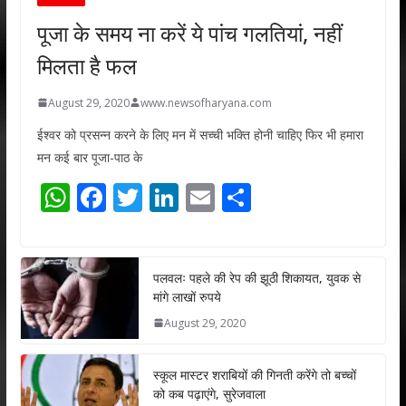
पूजा के समय ना करें ये पांच गलतियां, नहीं
मिलता है फल
August 29, 2020
www.newsofharyana.com
ईश्वर को प्रसन्न करने के लिए मन में सच्ची भक्ति होनी चाहिए फिर भी हमारा
मन कई बार पूजा-पाठ के
W
F
T
Li
E
S
h
ac
w
n
m
h
at
e
itt
k
ai
ar
s
b
er
e
l
e
पलवलः पहले की रेप की झूठी शिकायत, युवक से
मांगे लाखों रुपये
A
o
dI
August 29, 2020
p
o
n
p
k
स्कूल मास्टर शराबियों की गिनती करेंगे तो बच्चों
को कब पढ़ाएंगे, सुरेजवाला