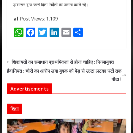
प्रशासन द्वारा जारी दिशा निर्देशों की पालना करते रहे।
Post Views:
1,109
W
F
T
Li
E
S
h
ac
w
n
m
h
at
e
itt
k
ai
ar
s
b
er
e
l
e
शिकायतों का समाधान प्राथमिकता से होना चाहिए : निगमायुक्त
A
o
dI
हैवानियत : चोरी का आरोप लगा युवक को पेड़ से उल्टा लटका घंटों तक
p
o
n
पीटा !
p
k
Advertisements
शिक्षा