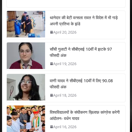
h
ac
w
n
m
h
at
e
itt
k
ai
ar
s
b
er
e
l
e
थानेदार की बेटी वत्सला रावत ने विदेश में भी गाड़े
अपनी प्रतिभा के झंडे
A
o
dI
April 20, 2026
p
o
n
p
k
साँची गुलाटी ने सीबीएसई 10वीं में झटके 97
फीसदी अंक
April 19, 2026
वाणी यादव ने सीबीएसई 10वीं में लिए 90.08
फीसदी अंक
April 18, 2026
विश्वविद्यालयों के संघीकरण ख़िलाफ़ कांग्रेस करेगी
आंदोलन- वर्धन यादव
April 16, 2026