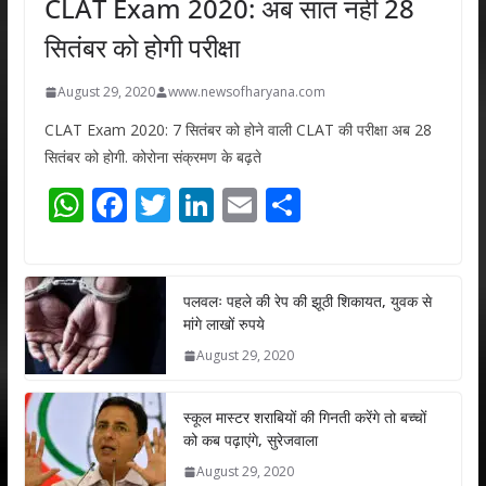
CLAT Exam 2020: अब सात नहीं 28
सितंबर को होगी परीक्षा
August 29, 2020
www.newsofharyana.com
CLAT Exam 2020: 7 सितंबर को होने वाली CLAT की परीक्षा अब 28
सितंबर को होगी. कोरोना संक्रमण के बढ़ते
W
F
T
Li
E
S
h
ac
w
n
m
h
at
e
itt
k
ai
ar
s
b
er
e
l
e
पलवलः पहले की रेप की झूठी शिकायत, युवक से
मांगे लाखों रुपये
A
o
dI
August 29, 2020
p
o
n
p
k
स्कूल मास्टर शराबियों की गिनती करेंगे तो बच्चों
को कब पढ़ाएंगे, सुरेजवाला
August 29, 2020