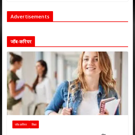
Advertisements
जॉब-करियर
जॉब-करियर
शिक्षा