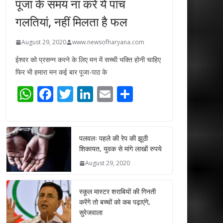
पूजा के समय ना करें ये पांच
गलतियां, नहीं मिलता है फल
August 29, 2020
www.newsofharyana.com
ईश्वर को प्रसन्न करने के लिए मन में सच्ची भक्ति होनी चाहिए
फिर भी हमारा मन कई बार पूजा-पाठ के
W
F
T
Li
E
S
h
ac
w
n
m
h
at
e
itt
k
ai
ar
s
b
er
e
l
e
पलवलः पहले की रेप की झूठी
शिकायत, युवक से मांगे लाखों रुपये
A
o
dI
August 29, 2020
p
o
n
p
k
स्कूल मास्टर शराबियों की गिनती
करेंगे तो बच्चों को कब पढ़ाएंगे,
सुरेजवाला