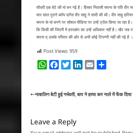
चौधरी एक बेटे की मां बन गई है। हिसार निवासी सपना के पति वीर
चार साल पुराने ब्वॉय फ्रेंस वीर साहू ने शादी की थी। वीर साहू हरिय
सपना के मां बनने पर सोशल मीडिया पर उन्हें ट्रोल किया जा रहा है। य
कि किसी की जिंदगी में हस्तक्षेप का उन्हें अधिकार नहीं है। खैर जब
सपना व् उसके परिवार की ओर से अभी कोई टिपण्णी नहीं की गई है ।
Post Views:
959
W
F
T
Li
E
S
h
ac
w
n
m
h
at
e
itt
k
ai
ar
s
b
er
e
l
e
नाबालिग बेटी हुई गर्भवती, बाप ने हत्या कर नाले में फेंक दिय
A
o
dI
p
o
n
p
k
Leave a Reply
Your email address will not be published.
Requ