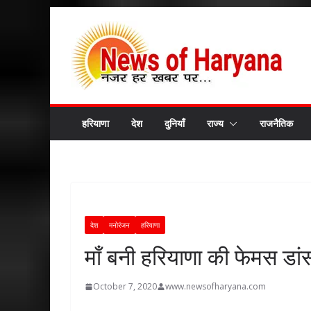
Skip
to
content
हरियाणा
देश
दुनियाँ
राज्य
राजनैतिक
देश
मनोरंजन
हरियाणा
माँ बनी हरियाणा की फेमस डा
October 7, 2020
www.newsofharyana.com