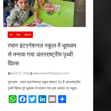
देश
शिक्षा
हरियाणा
रयान इंटरनेशनल स्कूल में धूमधाम
से मनाया गया अंतरराष्ट्रीय पृथ्वी
दिवस
April 22, 2026
www.newsofharyana.com
गुरुग्राम : रयान इंटरनेशनल स्कूल सेक्टर 30 में अंतरराष्ट्रीय
पृथ्वी दिवस पूरे धूमधाम से मनाया गया इस अवसर पर स्कूल
W
F
T
Li
E
S
h
ac
w
n
m
h