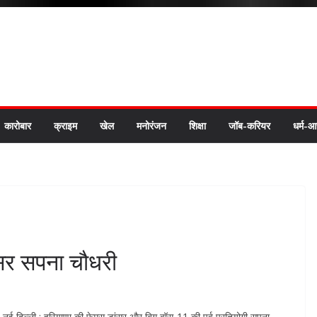
कारोबार
क्राइम
खेल
मनोरंजन
शिक्षा
जॉब-करियर
धर्म-आ
ंसर सपना चौधरी
नई दिल्ली : हरियाणा की फेमस डांसर और बिग बॉस-11 की पूर्व प्रतियोगी सपना