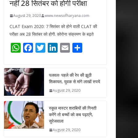
नहीं 28 सितंबर को होगी परीक्षा
August 29, 2020
www.newsofharyana.com
CLAT Exam 2020: 7 सितंबर को होने वाली CLAT की
परीक्षा अब 28 सितंबर को होगी. कोरोना संक्रमण के बढ़ते
W
F
T
Li
E
S
h
ac
w
n
m
h
at
e
itt
k
ai
ar
s
b
er
e
l
e
पलवलः पहले की रेप की झूठी
शिकायत, युवक से मांगे लाखों रुपये
A
o
dI
August 29, 2020
p
o
n
p
k
स्कूल मास्टर शराबियों की गिनती
करेंगे तो बच्चों को कब पढ़ाएंगे,
सुरेजवाला
August 29, 2020