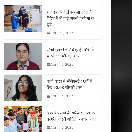
at
e
itt
k
ai
ar
s
b
er
e
l
e
थानेदार की बेटी वत्सला रावत ने
विदेश में भी गाड़े अपनी प्रतिभा के
A
o
dI
झंडे
p
o
n
April 20, 2026
p
k
साँची गुलाटी ने सीबीएसई 10वीं में
झटके 97 फीसदी अंक
April 19, 2026
वाणी यादव ने सीबीएसई 10वीं में
लिए 90.08 फीसदी अंक
April 18, 2026
विश्वविद्यालयों के संघीकरण ख़िलाफ़
कांग्रेस करेगी आंदोलन- वर्धन यादव
April 16, 2026