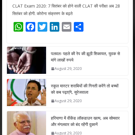
CLAT Exam 2020: 7 सितंबर को होने वाली CLAT की परीक्षा अब 28
सितंबर को होगी. कोरोना संक्रमण के बढ़ते
W
F
T
Li
E
S
h
ac
w
n
m
h
at
e
itt
k
ai
ar
s
b
er
e
l
e
पलवलः पहले की रेप की झूठी शिकायत, युवक से
मांगे लाखों रुपये
A
o
dI
August 29, 2020
p
o
n
p
k
स्कूल मास्टर शराबियों की गिनती करेंगे तो बच्चों
को कब पढ़ाएंगे, सुरेजवाला
August 29, 2020
हरियाणा में वीकेंड लॉकडाउन खत्म, अब सोमवार
और मंगलवार को बंद रहेंगी दुकानें
August 29, 2020