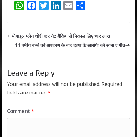
W
F
T
Li
E
S
h
ac
w
n
m
h
at
e
itt
k
ai
ar
s
b
er
e
l
e
मोबाइल फोन चोरी कर नेट बैंकिग से निकाल लिए चार लाख
A
o
dI
11 वर्षीय बच्चे की अपहरण के बाद हत्या के आरोपी को सजा ए मौत
p
o
n
p
k
Leave a Reply
Your email address will not be published.
Required
fields are marked
*
Comment
*