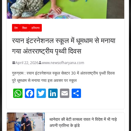
देश
शिक्षा
हरियाणा
रयान इंटरनेशनल स्कूल में धूमधाम से मनाया
गया अंतरराष्ट्रीय पृथ्वी दिवस
April 22, 2026
www.newsofharyana.com
गुरुग्राम : रयान इंटरनेशनल स्कूल सेक्टर 30 में अंतरराष्ट्रीय पृथ्वी दिवस
पूरे धूमधाम से मनाया गया इस अवसर पर स्कूल
W
F
T
Li
E
S
h
ac
w
n
m
h
at
e
itt
k
ai
ar
s
b
er
e
l
e
थानेदार की बेटी वत्सला रावत ने विदेश में भी गाड़े
अपनी प्रतिभा के झंडे
A
o
dI