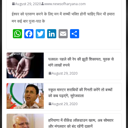
August 29, 2020
www.newsofharyana.com
ईश्वर को प्रसन्न करने के लिए मन में सच्ची भक्ति होनी चाहिए फिर भी हमारा
मन कई बार पूजा-पाठ के
W
F
T
Li
E
S
h
ac
w
n
m
h
at
e
itt
k
ai
ar
s
b
er
e
l
e
पलवलः पहले की रेप की झूठी शिकायत, युवक से
मांगे लाखों रुपये
A
o
dI
August 29, 2020
p
o
n
p
k
स्कूल मास्टर शराबियों की गिनती करेंगे तो बच्चों
को कब पढ़ाएंगे, सुरेजवाला
August 29, 2020
हरियाणा में वीकेंड लॉकडाउन खत्म, अब सोमवार
और मंगलवार को बंद रहेंगी दुकानें