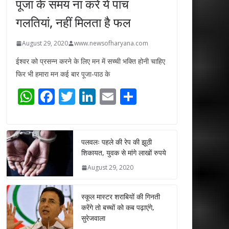
पूजा के समय ना करें ये पांच
गलतियां, नहीं मिलता है फल
August 29, 2020
www.newsofharyana.com
ईश्वर को प्रसन्न करने के लिए मन में सच्ची भक्ति होनी चाहिए
फिर भी हमारा मन कई बार पूजा-पाठ के
W
F
T
Li
E
S
h
ac
w
n
m
h
at
e
itt
k
ai
ar
s
b
er
e
l
e
पलवलः पहले की रेप की झूठी
शिकायत, युवक से मांगे लाखों रुपये
A
o
dI
August 29, 2020
p
o
n
p
k
स्कूल मास्टर शराबियों की गिनती
करेंगे तो बच्चों को कब पढ़ाएंगे,
सुरेजवाला