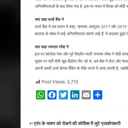
अनियमितताओं के बाद लिया गया है. इस पर भारत में विपक्ष को मोदी 
क्या कहा वर्ल्ड बैंक ने
वर्ल्ड बैंक ने एक बयान में कहा, ‘क्रमश: अक्टूबर 2017 और 2019 मे
बदलाव के संबंध में कई अनियमितताएं सामने आई हैं. ये बदलाव डूइंग ब
क्या कहा जयराम रमेश ने
इस पर कांग्रेस नेता और पूर्व केंद्रीय मंत्री जयराम रमेश ने मोदी सर
सुधार पर श्री मोदी खूब ढिंढोरा पीट रहे थे. अब बैंक ने डेटा और
अपनी काफी उर्जा बोगस रैंकिंग के पीछे भागने में जाया करती है,
Post Views:
3,710
W
F
T
Li
E
S
h
ac
w
n
m
h
at
e
itt
k
ai
ar
s
b
er
e
l
e
ट्रंप के भाषण को रोकने की कोशिश में जुटे प्रदर्शनकारी