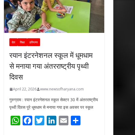
देश
शिक्षा
हरियाणा
रयान इंटरनेशनल स्कूल में धूमधाम
से मनाया गया अंतरराष्ट्रीय पृथ्वी
दिवस
April 22, 2026
www.newsofharyana.com
गुरुग्राम : रयान इंटरनेशनल स्कूल सेक्टर 30 में अंतरराष्ट्रीय
पृथ्वी दिवस पूरे धूमधाम से मनाया गया इस अवसर पर स्कूल
W
F
T
Li
E
S
h
ac
w
n
m
h