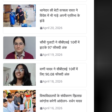
at
e
itt
k
ai
ar
s
b
er
e
l
e
थानेदार की बेटी वत्सला रावत ने
विदेश में भी गाड़े अपनी प्रतिभा के
A
o
dI
झंडे
p
o
n
April 20, 2026
p
k
साँची गुलाटी ने सीबीएसई 10वीं में
झटके 97 फीसदी अंक
April 19, 2026
वाणी यादव ने सीबीएसई 10वीं में
लिए 90.08 फीसदी अंक
April 18, 2026
विश्वविद्यालयों के संघीकरण ख़िलाफ़
कांग्रेस करेगी आंदोलन- वर्धन यादव
April 16, 2026