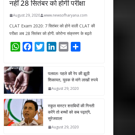
नहीं 28 सितंबर को होगी परीक्षा
August 29, 2020
www.newsofharyana.com
CLAT Exam 2020: 7 सितंबर को होने वाली CLAT की
परीक्षा अब 28 सितंबर को होगी. कोरोना संक्रमण के बढ़ते
W
F
T
Li
E
S
h
ac
w
n
m
h
at
e
itt
k
ai
ar
s
b
er
e
l
e
पलवलः पहले की रेप की झूठी
शिकायत, युवक से मांगे लाखों रुपये
A
o
dI
August 29, 2020
p
o
n
p
k
स्कूल मास्टर शराबियों की गिनती
करेंगे तो बच्चों को कब पढ़ाएंगे,
सुरेजवाला
August 29, 2020