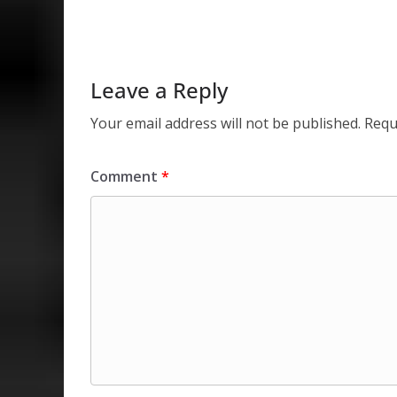
A
o
dI
p
o
n
p
k
Leave a Reply
Your email address will not be published.
Requ
Comment
*