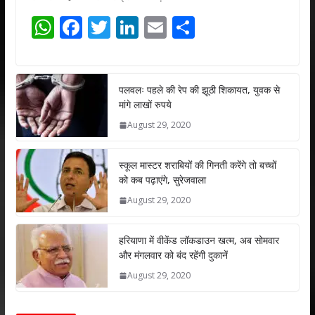
W
F
T
Li
E
S
h
ac
w
n
m
h
at
e
itt
k
ai
ar
s
b
er
e
l
e
पलवलः पहले की रेप की झूठी शिकायत, युवक से
मांगे लाखों रुपये
A
o
dI
August 29, 2020
p
o
n
p
k
स्कूल मास्टर शराबियों की गिनती करेंगे तो बच्चों
को कब पढ़ाएंगे, सुरेजवाला
August 29, 2020
हरियाणा में वीकेंड लॉकडाउन खत्म, अब सोमवार
और मंगलवार को बंद रहेंगी दुकानें
August 29, 2020