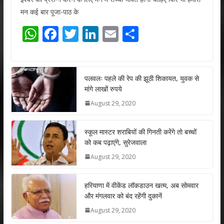
मन कई बार पूजा-पाठ के
W
F
T
Li
E
S
h
ac
w
n
m
h
at
e
itt
k
ai
ar
s
b
er
e
l
e
पलवलः पहले की रेप की झूठी शिकायत, युवक से
मांगे लाखों रुपये
A
o
dI
August 29, 2020
p
o
n
p
k
स्कूल मास्टर शराबियों की गिनती करेंगे तो बच्चों
को कब पढ़ाएंगे, सुरेजवाला
August 29, 2020
हरियाणा में वीकेंड लॉकडाउन खत्म, अब सोमवार
और मंगलवार को बंद रहेंगी दुकानें
August 29, 2020