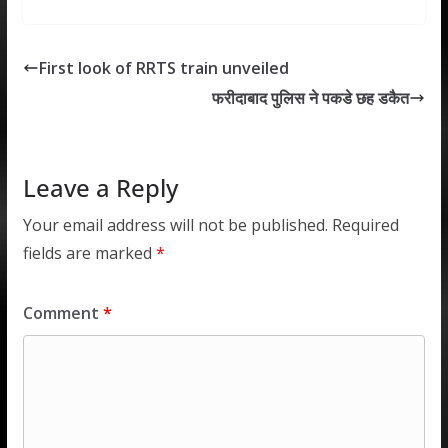
at
e
itt
k
ai
ar
s
b
er
e
l
e
First look of RRTS train unveiled
A
o
dI
फरीदाबाद पुलिस ने पकडे छह डकैत
p
o
n
p
k
Leave a Reply
Your email address will not be published.
Required
fields are marked
*
Comment
*