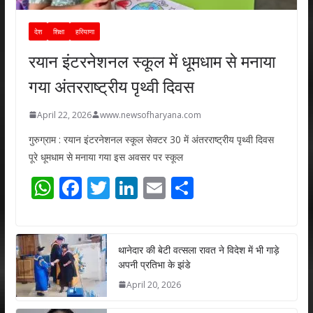
देश
शिक्षा
हरियाणा
रयान इंटरनेशनल स्कूल में धूमधाम से मनाया
गया अंतरराष्ट्रीय पृथ्वी दिवस
April 22, 2026
www.newsofharyana.com
गुरुग्राम : रयान इंटरनेशनल स्कूल सेक्टर 30 में अंतरराष्ट्रीय पृथ्वी दिवस
पूरे धूमधाम से मनाया गया इस अवसर पर स्कूल
W
F
T
Li
E
S
h
ac
w
n
m
h
at
e
itt
k
ai
ar
s
b
er
e
l
e
थानेदार की बेटी वत्सला रावत ने विदेश में भी गाड़े
अपनी प्रतिभा के झंडे
A
o
dI
April 20, 2026
p
o
n