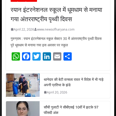
रयान इंटरनेशनल स्कूल में धूमधाम से मनाया
गया अंतरराष्ट्रीय पृथ्वी दिवस
April 22, 2026
www.newsofharyana.com
गुरुग्राम : रयान इंटरनेशनल स्कूल सेक्टर 30 में अंतरराष्ट्रीय पृथ्वी दिवस
पूरे धूमधाम से मनाया गया इस अवसर पर स्कूल
W
F
T
Li
E
S
h
ac
w
n
m
h
at
e
itt
k
ai
ar
s
b
er
e
l
e
थानेदार की बेटी वत्सला रावत ने विदेश में भी गाड़े
अपनी प्रतिभा के झंडे
A
o
dI
April 20, 2026
p
o
n
p
k
साँची गुलाटी ने सीबीएसई 10वीं में झटके 97
फीसदी अंक