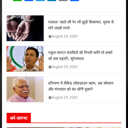
h
ac
w
n
m
h
at
e
itt
k
ai
ar
s
b
er
e
l
e
पलवलः पहले की रेप की झूठी शिकायत, युवक से
मांगे लाखों रुपये
A
o
dI
August 29, 2020
p
o
n
p
k
स्कूल मास्टर शराबियों की गिनती करेंगे तो बच्चों
को कब पढ़ाएंगे, सुरेजवाला
August 29, 2020
हरियाणा में वीकेंड लॉकडाउन खत्म, अब सोमवार
और मंगलवार को बंद रहेंगी दुकानें
August 29, 2020
धर्म-आस्था