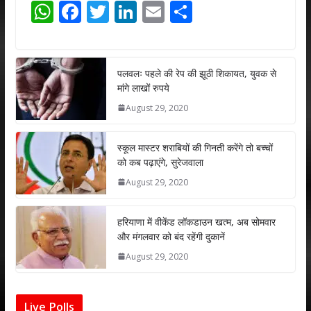
W
F
T
Li
E
S
h
ac
w
n
m
h
at
e
itt
k
ai
ar
s
b
er
e
l
e
पलवलः पहले की रेप की झूठी शिकायत, युवक से
मांगे लाखों रुपये
A
o
dI
August 29, 2020
p
o
n
p
k
स्कूल मास्टर शराबियों की गिनती करेंगे तो बच्चों
को कब पढ़ाएंगे, सुरेजवाला
August 29, 2020
हरियाणा में वीकेंड लॉकडाउन खत्म, अब सोमवार
और मंगलवार को बंद रहेंगी दुकानें
August 29, 2020
Live Polls