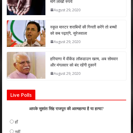
मांगे लाखों रुपये
A
o
dI
August 29, 2020
p
o
n
p
k
स्कूल मास्टर शराबियों की गिनती करेंगे तो बच्चों
को कब पढ़ाएंगे, सुरेजवाला
August 29, 2020
हरियाणा में वीकेंड लॉकडाउन खत्म, अब सोमवार
और मंगलवार को बंद रहेंगी दुकानें
August 29, 2020
Live Polls
आपके सुशांत सिंह राजपूत की आत्महत्या है या हत्या?
हाँ
नहीं