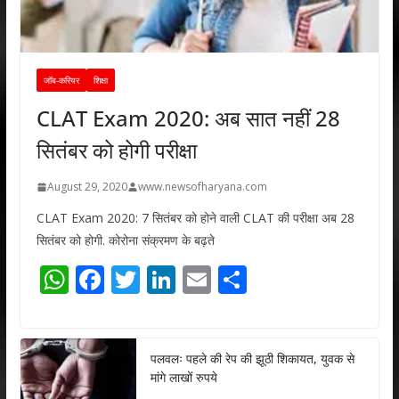
जॉब-करियर
शिक्षा
CLAT Exam 2020: अब सात नहीं 28
सितंबर को होगी परीक्षा
August 29, 2020
www.newsofharyana.com
CLAT Exam 2020: 7 सितंबर को होने वाली CLAT की परीक्षा अब 28
सितंबर को होगी. कोरोना संक्रमण के बढ़ते
W
F
T
Li
E
S
h
ac
w
n
m
h
at
e
itt
k
ai
ar
s
b
er
e
l
e
पलवलः पहले की रेप की झूठी शिकायत, युवक से
मांगे लाखों रुपये
A
o
dI