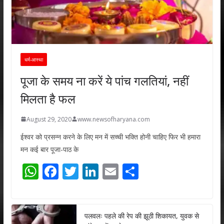
धर्म-आस्था
पूजा के समय ना करें ये पांच गलतियां, नहीं
मिलता है फल
August 29, 2020
www.newsofharyana.com
ईश्वर को प्रसन्न करने के लिए मन में सच्ची भक्ति होनी चाहिए फिर भी हमारा
मन कई बार पूजा-पाठ के
W
F
T
Li
E
S
h
ac
w
n
m
h
at
e
itt
k
ai
ar
s
b
er
e
l
e
पलवलः पहले की रेप की झूठी शिकायत, युवक से