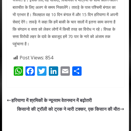
बातचीत के लिए अलग से समय निकालेंगे। तावड़े के पास पश्चिमी बंगाल का
भी प्रभार है। फिलहाल वह 10 दिन बंगाल में और 15 दिन हरियाणा में अपनी
सेवाएं देंगे। तावड़े ने कहा कि हमें बाकी के चार सालों में इतना काम करना है
कि संगठन व सत्ता को लेकर लोगों में किसी तरह का विरोध न रहे। विपक्ष के
सत्ता विरोधी लहर के दावे के बावजूद हमें 70 पार के नारे को अंजाम तक
पहुंचाना है।
Post Views:
854
W
F
T
Li
E
S
h
ac
w
n
m
h
at
e
itt
k
ai
ar
s
b
er
e
l
e
हरियाणा में श्रमिकों के न्यूनतम वेतनमान में बढ़ोतरी
A
o
dI
किसानो की ट्रॉली को ट्रक ने मारी टक्कर, एक किसान की मौत
p
o
n
p
k