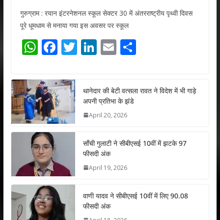
गुरुग्राम : रयान इंटरनेशनल स्कूल सेक्टर 30 में अंतरराष्ट्रीय पृथ्वी दिवस
पूरे धूमधाम से मनाया गया इस अवसर पर स्कूल
W
F
T
Li
E
S
h
ac
w
n
m
h
at
e
itt
k
ai
ar
s
b
er
e
l
e
थानेदार की बेटी वत्सला रावत ने विदेश में भी गाड़े
अपनी प्रतिभा के झंडे
A
o
dI
April 20, 2026
p
o
n
p
k
साँची गुलाटी ने सीबीएसई 10वीं में झटके 97
फीसदी अंक
April 19, 2026
वाणी यादव ने सीबीएसई 10वीं में लिए 90.08
फीसदी अंक