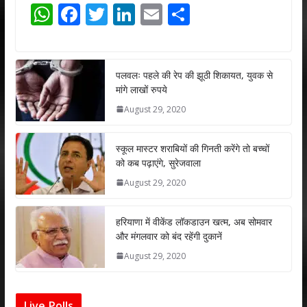
W
F
T
Li
E
S
h
ac
w
n
m
h
at
e
itt
k
ai
ar
s
b
er
e
l
e
पलवलः पहले की रेप की झूठी शिकायत, युवक से
मांगे लाखों रुपये
A
o
dI
August 29, 2020
p
o
n
p
k
स्कूल मास्टर शराबियों की गिनती करेंगे तो बच्चों
को कब पढ़ाएंगे, सुरेजवाला
August 29, 2020
हरियाणा में वीकेंड लॉकडाउन खत्म, अब सोमवार
और मंगलवार को बंद रहेंगी दुकानें
August 29, 2020
Live Polls