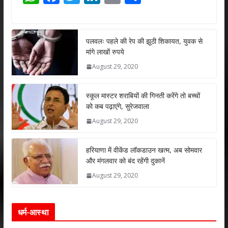
h
ac
w
n
m
h
at
e
itt
k
ai
ar
s
b
er
e
l
e
पलवलः पहले की रेप की झूठी शिकायत, युवक से
मांगे लाखों रुपये
A
o
dI
August 29, 2020
p
o
n
p
k
स्कूल मास्टर शराबियों की गिनती करेंगे तो बच्चों
को कब पढ़ाएंगे, सुरेजवाला
August 29, 2020
हरियाणा में वीकेंड लॉकडाउन खत्म, अब सोमवार
और मंगलवार को बंद रहेंगी दुकानें
August 29, 2020
धर्म-आस्था