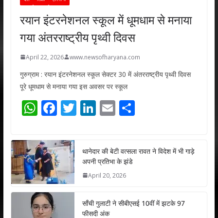
रयान इंटरनेशनल स्कूल में धूमधाम से मनाया
गया अंतरराष्ट्रीय पृथ्वी दिवस
April 22, 2026
www.newsofharyana.com
गुरुग्राम : रयान इंटरनेशनल स्कूल सेक्टर 30 में अंतरराष्ट्रीय पृथ्वी दिवस
पूरे धूमधाम से मनाया गया इस अवसर पर स्कूल
W
F
T
Li
E
S
h
ac
w
n
m
h
at
e
itt
k
ai
ar
s
b
er
e
l
e
थानेदार की बेटी वत्सला रावत ने विदेश में भी गाड़े
अपनी प्रतिभा के झंडे
A
o
dI
April 20, 2026
p
o
n
p
k
साँची गुलाटी ने सीबीएसई 10वीं में झटके 97
फीसदी अंक