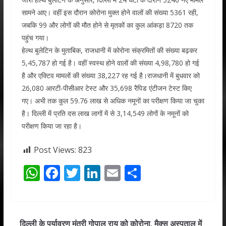
सामने आए। वहीं इस दौरान कोरोना मुक्त होने वालों की संख्या 5361 रही,
जबकि 99 और लोगों की मौत होने से मृतकों का कुल आंकड़ा 8720 तक
पहुंच गया।
हेल्थ बुलेटिन के मुताबिक, राजधानी में कोरोना संक्रमितों की संख्या बढ़कर
5,45,787 हो गई है। वहीं स्वस्थ होने वालों की संख्या 4,98,780 हो गई
है और एक्टिव मामलों की संख्या 38,227 रह गई है।राजधानी में बुधवार को
26,080 आरटी-पीसीआर टेस्ट और 35,698 रैपिड एंटीजन टेस्ट किए
गए। अभी तक कुल 59.76 लाख से अधिक नमूनों का परीक्षण किया जा चुका
है। दिल्ली में प्रति दस लाख लागों में से 3,14,549 लोगों के नमूनों को
परीक्षण किया जा रहा है।
Post Views:
823
W
F
T
Li
E
S
h
ac
w
n
m
h
at
e
itt
k
ai
ar
s
b
er
e
l
e
दिल्ली के पर्यावरण मंत्री गोपाल राय को कोरोना, मैक्स अस्पताल में