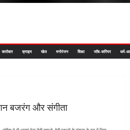
कारोबार
क्राइम
खेल
मनोरंजन
शिक्षा
जॉब-करियर
धर्म-आ
लवान बजरंग और संगीता
-संगीता ने भी आठवां फेरा ‘बेटी बचाओ, बेटी पढ़ाओ’ के संकल्प के रूप में लिया