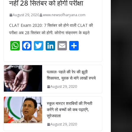
नहीं 28 सितंबर को होगी परीक्षा
August 29, 2020
www.newsofharyana.com
CLAT Exam 2020: 7 सितंबर को होने वाली CLAT की
परीक्षा अब 28 सितंबर को होगी. कोरोना संक्रमण के बढ़ते
W
F
T
Li
E
S
h
ac
w
n
m
h
at
e
itt
k
ai
ar
s
b
er
e
l
e
पलवलः पहले की रेप की झूठी
शिकायत, युवक से मांगे लाखों रुपये
A
o
dI
August 29, 2020
p
o
n
p
k
स्कूल मास्टर शराबियों की गिनती
करेंगे तो बच्चों को कब पढ़ाएंगे,
सुरेजवाला
August 29, 2020