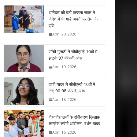
at
e
itt
k
ai
ar
s
b
er
e
l
e
थानेदार की बेटी वत्सला रावत ने
विदेश में भी गाड़े अपनी प्रतिभा के
A
o
dI
झंडे
p
o
n
April 20, 2026
p
k
साँची गुलाटी ने सीबीएसई 10वीं में
झटके 97 फीसदी अंक
April 19, 2026
वाणी यादव ने सीबीएसई 10वीं में
लिए 90.08 फीसदी अंक
April 18, 2026
विश्वविद्यालयों के संघीकरण ख़िलाफ़
कांग्रेस करेगी आंदोलन- वर्धन यादव
April 16, 2026