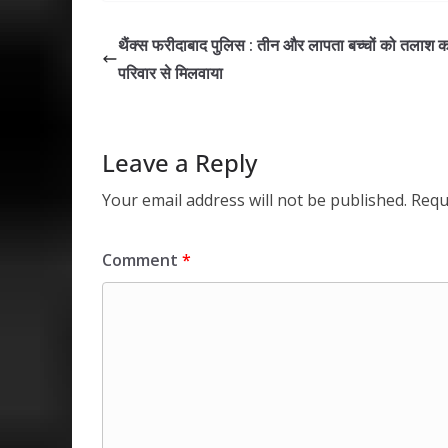
at
e
itt
k
ai
ar
s
b
er
e
l
e
थैंक्स फरीदाबाद पुलिस : तीन और लापता बच्चों को तलाश 
A
o
dI
परिवार से मिलवाया
p
o
n
p
k
Leave a Reply
Your email address will not be published.
Requ
Comment
*