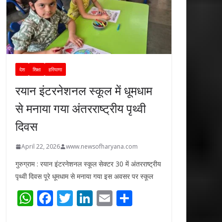
देश
शिक्षा
हरियाणा
रयान इंटरनेशनल स्कूल में धूमधाम
से मनाया गया अंतरराष्ट्रीय पृथ्वी
दिवस
April 22, 2026
www.newsofharyana.com
गुरुग्राम : रयान इंटरनेशनल स्कूल सेक्टर 30 में अंतरराष्ट्रीय
पृथ्वी दिवस पूरे धूमधाम से मनाया गया इस अवसर पर स्कूल
W
F
T
Li
E
S
h
ac
w
n
m
h