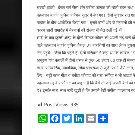
चरखी दादरी : दंगल गर्ल गीता और बबीता फौगाट की छोटी बहन तथा द्र
पहलवान बजरंग पूनिया परिणय सूत्र में बंध गए। दोनों बुधवार रात शाद
माहौल के बीच आयोजित किया गया। इसमें दाेनों ओर से मेहमानों की 
कारण शादी समारोह में मे‍हमानों की संख्‍या सीमित रखी गई थी।
शादी के बाद कुश्‍ती क्षेत्र के दोनोंं दिग्‍गज जीवन की अपनी नई पार
वाले पहलवान बजरंग पूनिया केवल 31 बारातियों को साथ लेकर बुधवार 
लिए पहुंचे। जैसा कि पहले ही दोनों परिवारों ने कहा था कि कोविड-1
अनुरूप गांव बलाली में दोनों तरफ से कुल 50 लेकर 60 तक ही मेहमा
तमाम पारिवारिक, सामाजिक, लोक परंपराओं से जुड़ी रस्मों जैसे लग्न
लिए। बड़ी बहन गीता व बबीता फौगाट की तरह संगीता ने भी आठवां फेर
पहलवान महावीर फौगाट का कहना है कि वैसे तो उन्हें अपनी बेटी को 
है। इसके साथ-साथ उन्हें खुशी है कि उनकी बेटी संगीता पहलवान बजर
Post Views:
935
W
F
T
Li
E
S
h
ac
w
n
m
h