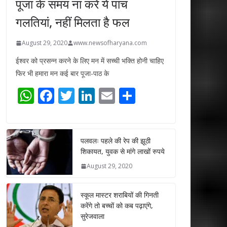
पूजा के समय ना करें ये पांच
गलतियां, नहीं मिलता है फल
August 29, 2020
www.newsofharyana.com
ईश्वर को प्रसन्न करने के लिए मन में सच्ची भक्ति होनी चाहिए
फिर भी हमारा मन कई बार पूजा-पाठ के
W
F
T
Li
E
S
h
ac
w
n
m
h
at
e
itt
k
ai
ar
s
b
er
e
l
e
पलवलः पहले की रेप की झूठी
शिकायत, युवक से मांगे लाखों रुपये
A
o
dI
August 29, 2020
p
o
n
p
k
स्कूल मास्टर शराबियों की गिनती
करेंगे तो बच्चों को कब पढ़ाएंगे,
सुरेजवाला