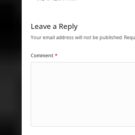
A
o
dI
p
o
n
p
k
Leave a Reply
Your email address will not be published.
Requ
Comment
*