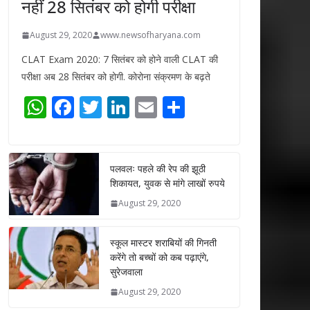
नहीं 28 सितंबर को होगी परीक्षा
August 29, 2020
www.newsofharyana.com
CLAT Exam 2020: 7 सितंबर को होने वाली CLAT की
परीक्षा अब 28 सितंबर को होगी. कोरोना संक्रमण के बढ़ते
W
F
T
Li
E
S
h
ac
w
n
m
h
at
e
itt
k
ai
ar
s
b
er
e
l
e
पलवलः पहले की रेप की झूठी
शिकायत, युवक से मांगे लाखों रुपये
A
o
dI
August 29, 2020
p
o
n
p
k
स्कूल मास्टर शराबियों की गिनती
करेंगे तो बच्चों को कब पढ़ाएंगे,
सुरेजवाला
August 29, 2020