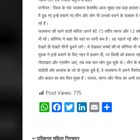
पानीपत : जिला के गांव जलमाना केसमीप आज सुबह एक बड़ा हादसा हो 
में डूब गए इन्‍हें बचाने गए तीन और लोग भी उनको बचने के चक्कर 
रहे हैं।
जलमाना की रहने वाली सरिता अपने बेटे 15 वर्षीय सागर और 13 वर
भी थी। सोनिया ने कहा कि यहां पर पानी कम है। वह नहाने गई औ
देखते ही देखते तीनों डूबने लगे। ये देखकर बच्‍चों की मां सोनिया 
युवक ने इन्‍हें बचाने के लिए नहर में छलांग दी, पर किसी को बचाय
गोताखार और ग्रामीण आए, तब तक चार लोग डूब चुके थे। तीन के श
चंदौली और करहंस के जो दो युवक डूबे हैं, वे जलमाना में अपने रिश्‍ते
और बादल का शव मिल चुका है। पायल, सागर और गौरव का अभी तक पता
Post Views:
775
W
F
T
Li
E
S
h
ac
w
n
m
h
at
e
itt
k
ai
ar
s
b
er
e
l
e
पतिहन्ता महिला गिरफ्तार