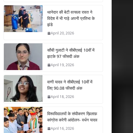
at
e
itt
k
ai
ar
s
b
er
e
l
e
थानेदार की बेटी वत्सला रावत ने
विदेश में भी गाड़े अपनी प्रतिभा के
A
o
dI
झंडे
p
o
n
April 20, 2026
p
k
साँची गुलाटी ने सीबीएसई 10वीं में
झटके 97 फीसदी अंक
April 19, 2026
वाणी यादव ने सीबीएसई 10वीं में
लिए 90.08 फीसदी अंक
April 18, 2026
विश्वविद्यालयों के संघीकरण ख़िलाफ़
कांग्रेस करेगी आंदोलन- वर्धन यादव
April 16, 2026