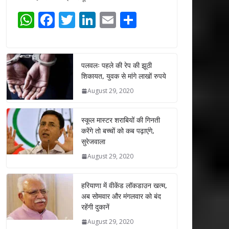
W
F
T
Li
E
S
h
ac
w
n
m
h
at
e
itt
k
ai
ar
s
b
er
e
l
e
पलवलः पहले की रेप की झूठी
शिकायत, युवक से मांगे लाखों रुपये
A
o
dI
August 29, 2020
p
o
n
p
k
स्कूल मास्टर शराबियों की गिनती
करेंगे तो बच्चों को कब पढ़ाएंगे,
सुरेजवाला
August 29, 2020
हरियाणा में वीकेंड लॉकडाउन खत्म,
अब सोमवार और मंगलवार को बंद
रहेंगी दुकानें
August 29, 2020