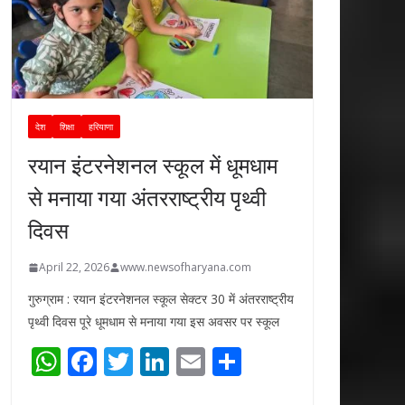
देश
शिक्षा
हरियाणा
रयान इंटरनेशनल स्कूल में धूमधाम
से मनाया गया अंतरराष्ट्रीय पृथ्वी
दिवस
April 22, 2026
www.newsofharyana.com
गुरुग्राम : रयान इंटरनेशनल स्कूल सेक्टर 30 में अंतरराष्ट्रीय
पृथ्वी दिवस पूरे धूमधाम से मनाया गया इस अवसर पर स्कूल
W
F
T
Li
E
S
h
ac
w
n
m
h