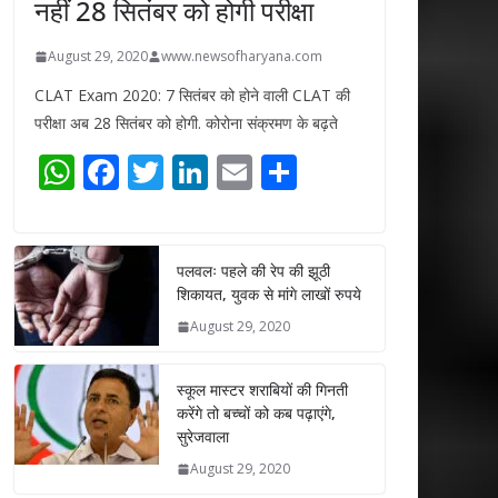
नहीं 28 सितंबर को होगी परीक्षा
August 29, 2020
www.newsofharyana.com
CLAT Exam 2020: 7 सितंबर को होने वाली CLAT की
परीक्षा अब 28 सितंबर को होगी. कोरोना संक्रमण के बढ़ते
W
F
T
Li
E
S
h
ac
w
n
m
h
at
e
itt
k
ai
ar
s
b
er
e
l
e
पलवलः पहले की रेप की झूठी
शिकायत, युवक से मांगे लाखों रुपये
A
o
dI
August 29, 2020
p
o
n
p
k
स्कूल मास्टर शराबियों की गिनती
करेंगे तो बच्चों को कब पढ़ाएंगे,
सुरेजवाला
August 29, 2020