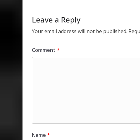
p
o
n
p
k
Leave a Reply
Your email address will not be published.
Requ
Comment
*
Name
*