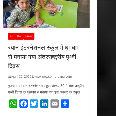
देश
शिक्षा
हरियाणा
रयान इंटरनेशनल स्कूल में धूमधाम
से मनाया गया अंतरराष्ट्रीय पृथ्वी
दिवस
April 22, 2026
www.newsofharyana.com
गुरुग्राम : रयान इंटरनेशनल स्कूल सेक्टर 30 में अंतरराष्ट्रीय
पृथ्वी दिवस पूरे धूमधाम से मनाया गया इस अवसर पर स्कूल
W
F
T
Li
E
S
h
ac
w
n
m
h