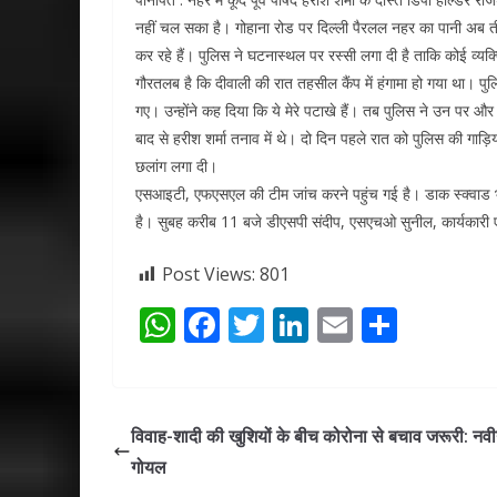
नहीं चल सका है। गोहाना रोड पर दिल्ली पैरलल नहर का पानी अब 
कर रहे हैं। पुलिस ने घटनास्थल पर रस्सी लगा दी है ताकि कोई व्यक्
गौरतलब है कि दीवाली की रात तहसील कैंप में हंगामा हो गया था। पु
गए। उन्होंने कह दिया कि ये मेरे पटाखे हैं। तब पुलिस ने उन पर औ
बाद से हरीश शर्मा तनाव में थे। दो दिन पहले रात को पुलिस की गाड़
छलांग लगा दी।
एसआइटी, एफएसएल की टीम जांच करने पहुंच गई है। डाक स्क्वाड
है। सुबह करीब 11 बजे डीएसपी संदीप, एसएचओ सुनील, कार्यकारी एस
Post Views:
801
W
F
T
Li
E
S
h
ac
w
n
m
h
at
e
itt
k
ai
ar
s
b
er
e
l
e
विवाह-शादी की खुशियों के बीच कोरोना से बचाव जरूरी: नव
A
o
dI
गोयल