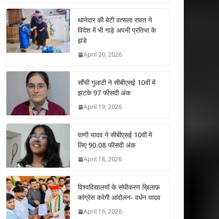
at
e
itt
k
ai
ar
s
b
er
e
l
e
थानेदार की बेटी वत्सला रावत ने
विदेश में भी गाड़े अपनी प्रतिभा के
A
o
dI
झंडे
p
o
n
April 20, 2026
p
k
साँची गुलाटी ने सीबीएसई 10वीं में
झटके 97 फीसदी अंक
April 19, 2026
वाणी यादव ने सीबीएसई 10वीं में
लिए 90.08 फीसदी अंक
April 18, 2026
विश्वविद्यालयों के संघीकरण ख़िलाफ़
कांग्रेस करेगी आंदोलन- वर्धन यादव
April 16, 2026