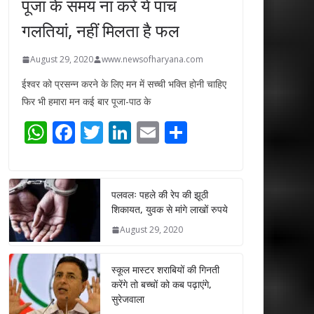
पूजा के समय ना करें ये पांच
गलतियां, नहीं मिलता है फल
August 29, 2020
www.newsofharyana.com
ईश्वर को प्रसन्न करने के लिए मन में सच्ची भक्ति होनी चाहिए
फिर भी हमारा मन कई बार पूजा-पाठ के
W
F
T
Li
E
S
h
ac
w
n
m
h
at
e
itt
k
ai
ar
s
b
er
e
l
e
पलवलः पहले की रेप की झूठी
शिकायत, युवक से मांगे लाखों रुपये
A
o
dI
August 29, 2020
p
o
n
p
k
स्कूल मास्टर शराबियों की गिनती
करेंगे तो बच्चों को कब पढ़ाएंगे,
सुरेजवाला