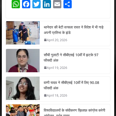
W
F
T
Li
E
S
h
ac
w
n
m
h
at
e
itt
k
ai
ar
s
b
er
e
l
e
थानेदार की बेटी वत्सला रावत ने विदेश में भी गाड़े
अपनी प्रतिभा के झंडे
A
o
dI
April 20, 2026
p
o
n
p
k
साँची गुलाटी ने सीबीएसई 10वीं में झटके 97
फीसदी अंक
April 19, 2026
वाणी यादव ने सीबीएसई 10वीं में लिए 90.08
फीसदी अंक
April 18, 2026
विश्वविद्यालयों के संघीकरण ख़िलाफ़ कांग्रेस करेगी
आंदोलन- वर्धन यादव