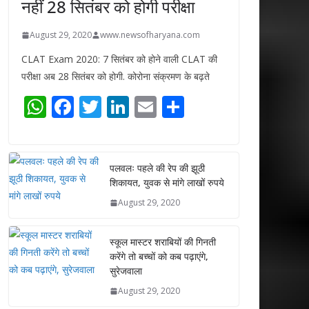
नहीं 28 सितंबर को होगी परीक्षा
August 29, 2020
www.newsofharyana.com
CLAT Exam 2020: 7 सितंबर को होने वाली CLAT की
परीक्षा अब 28 सितंबर को होगी. कोरोना संक्रमण के बढ़ते
W
F
T
Li
E
S
h
ac
w
n
m
h
at
e
itt
k
ai
ar
s
b
er
e
l
e
पलवलः पहले की रेप की झूठी
शिकायत, युवक से मांगे लाखों रुपये
A
o
dI
August 29, 2020
p
o
n
p
k
स्कूल मास्टर शराबियों की गिनती
करेंगे तो बच्चों को कब पढ़ाएंगे,
सुरेजवाला
August 29, 2020