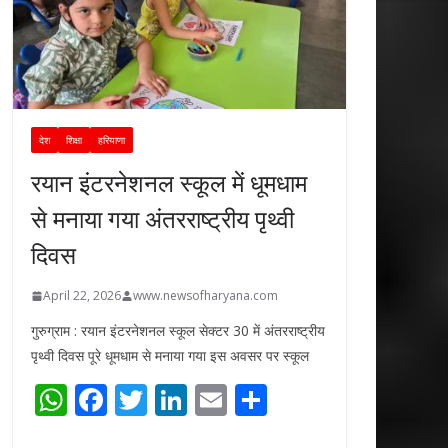
देश
शिक्षा
हरियाणा
रयान इंटरनेशनल स्कूल में धूमधाम
से मनाया गया अंतरराष्ट्रीय पृथ्वी
दिवस
April 22, 2026
www.newsofharyana.com
गुरुग्राम : रयान इंटरनेशनल स्कूल सेक्टर 30 में अंतरराष्ट्रीय
पृथ्वी दिवस पूरे धूमधाम से मनाया गया इस अवसर पर स्कूल
W
F
T
Li
E
S
h
ac
w
n
m
h