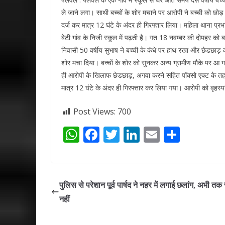
ले जाने लगा। साथी बच्चों के शोर मचाने पर आरोपी ने बच्ची को छो
दर्ज कर मात्र 12 घंटे के अंदर ही गिरफ्तार लिया। महिला थाना प्रभ
बेटी गांव के निजी स्कूल में पढ़ती है। गत 18 नवम्बर की दोपहर को ब
निवासी 50 वर्षीय सुभाष ने बच्ची के कंधे पर हाथ रखा और छेडछाड़ 
शोर मचा दिया। बच्चों के शोर को सुनकर अन्य ग्रामीण मौके पर आ 
ही आरोपी के खिलाफ छेडछाड़, अगवा करने सहित पॉक्सो एक्ट के तह
मात्र 12 घंटे के अंदर ही गिरफ्तार कर लिया गया। आरोपी को बृहस्प
Post Views:
700
W
F
T
Li
E
S
h
ac
w
n
m
h
at
e
itt
k
ai
ar
s
b
er
e
l
e
पुलिस से परेशान पूर्व पार्षद ने नहर में लगाई छलांग, अभी तक
A
o
dI
नहीं
p
o
n