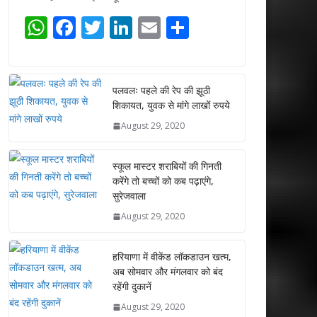
W
F
T
Li
E
S
h
ac
w
n
m
h
at
e
itt
k
ai
ar
s
b
er
e
l
e
पलवलः पहले की रेप की झूठी
शिकायत, युवक से मांगे लाखों रुपये
A
o
dI
August 29, 2020
p
o
n
p
k
स्कूल मास्टर शराबियों की गिनती
करेंगे तो बच्चों को कब पढ़ाएंगे,
सुरेजवाला
August 29, 2020
हरियाणा में वीकेंड लॉकडाउन खत्म,
अब सोमवार और मंगलवार को बंद
रहेंगी दुकानें
August 29, 2020