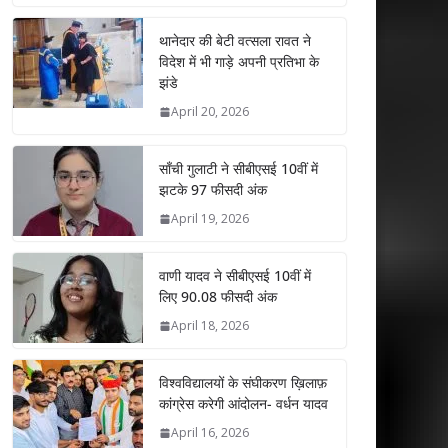
at
e
itt
k
ai
ar
s
b
er
e
l
e
थानेदार की बेटी वत्सला रावत ने
विदेश में भी गाड़े अपनी प्रतिभा के
A
o
dI
झंडे
p
o
n
April 20, 2026
p
k
साँची गुलाटी ने सीबीएसई 10वीं में
झटके 97 फीसदी अंक
April 19, 2026
वाणी यादव ने सीबीएसई 10वीं में
लिए 90.08 फीसदी अंक
April 18, 2026
विश्वविद्यालयों के संघीकरण ख़िलाफ़
कांग्रेस करेगी आंदोलन- वर्धन यादव
April 16, 2026