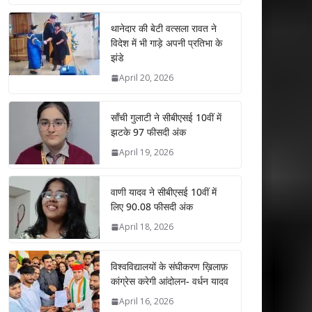
at
e
itt
k
ai
ar
s
b
er
e
l
e
थानेदार की बेटी वत्सला रावत ने
विदेश में भी गाड़े अपनी प्रतिभा के
A
o
dI
झंडे
p
o
n
April 20, 2026
p
k
साँची गुलाटी ने सीबीएसई 10वीं में
झटके 97 फीसदी अंक
April 19, 2026
वाणी यादव ने सीबीएसई 10वीं में
लिए 90.08 फीसदी अंक
April 18, 2026
विश्वविद्यालयों के संघीकरण ख़िलाफ़
कांग्रेस करेगी आंदोलन- वर्धन यादव
April 16, 2026