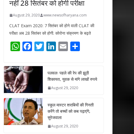
नहीं 28 सितंबर को होगी परीक्षा
August 29, 2020
www.newsofharyana.com
CLAT Exam 2020: 7 सितंबर को होने वाली CLAT की
परीक्षा अब 28 सितंबर को होगी. कोरोना संक्रमण के बढ़ते
W
F
T
Li
E
S
h
ac
w
n
m
h
at
e
itt
k
ai
ar
s
b
er
e
l
e
पलवलः पहले की रेप की झूठी
शिकायत, युवक से मांगे लाखों रुपये
A
o
dI
August 29, 2020
p
o
n
p
k
स्कूल मास्टर शराबियों की गिनती
करेंगे तो बच्चों को कब पढ़ाएंगे,
सुरेजवाला
August 29, 2020