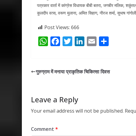
पत्रकार वार्ता में कांग्रेस विधायक बीबी बतरा, जगबीर मलिक, शकुं
कुलदीप वत्स, वरूण मुलाना, अमित सिहाग, नीरज शर्मा, सुभाष गांगोली 
Post Views:
666
W
F
T
Li
E
S
h
ac
w
n
m
h
at
e
itt
k
ai
ar
s
b
er
e
l
e
गुरुग्राम में मनाया प्राकृतिक चिकित्सा दिवस
A
o
dI
p
o
n
p
k
Leave a Reply
Your email address will not be published.
Requ
Comment
*