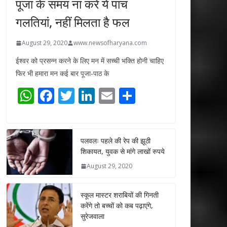
पूजा के समय ना करें ये पांच
गलतियां, नहीं मिलता है फल
August 29, 2020
www.newsofharyana.com
ईश्वर को प्रसन्न करने के लिए मन में सच्ची भक्ति होनी चाहिए
फिर भी हमारा मन कई बार पूजा-पाठ के
W
F
T
Li
E
S
h
ac
w
n
m
h
at
e
itt
k
ai
ar
s
b
er
e
l
e
पलवलः पहले की रेप की झूठी
शिकायत, युवक से मांगे लाखों रुपये
A
o
dI
August 29, 2020
p
o
n
p
k
स्कूल मास्टर शराबियों की गिनती
करेंगे तो बच्चों को कब पढ़ाएंगे,
सुरेजवाला