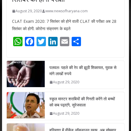
August 29, 2020
www.newsofharyana.com
CLAT Exam 2020: 7 सितंबर को होने वाली CLAT की परीक्षा अब 28
सितंबर को होगी. कोरोना संक्रमण के बढ़ते
W
F
T
Li
E
S
h
ac
w
n
m
h
at
e
itt
k
ai
ar
s
b
er
e
l
e
पलवलः पहले की रेप की झूठी शिकायत, युवक से
मांगे लाखों रुपये
A
o
dI
August 29, 2020
p
o
n
p
k
स्कूल मास्टर शराबियों की गिनती करेंगे तो बच्चों
को कब पढ़ाएंगे, सुरेजवाला
August 29, 2020
हरियाणा में वीकेंड लॉकडाउन खत्म, अब सोमवार