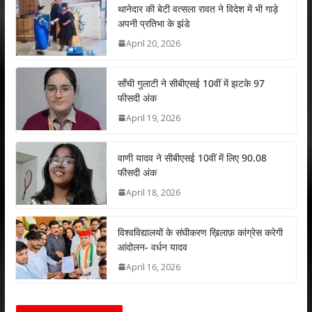
s
b
er
e
l
e
थानेदार की बेटी वत्सला रावत ने विदेश में भी गाड़े
अपनी प्रतिभा के झंडे
A
o
dI
April 20, 2026
p
o
n
p
k
साँची गुलाटी ने सीबीएसई 10वीं में झटके 97
फीसदी अंक
April 19, 2026
वाणी यादव ने सीबीएसई 10वीं में लिए 90.08
फीसदी अंक
April 18, 2026
विश्वविद्यालयों के संघीकरण ख़िलाफ़ कांग्रेस करेगी
आंदोलन- वर्धन यादव
April 16, 2026