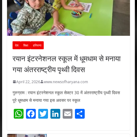
देश
शिक्षा
हरियाणा
रयान इंटरनेशनल स्कूल में धूमधाम से मनाया
गया अंतरराष्ट्रीय पृथ्वी दिवस
April 22, 2026
www.newsofharyana.com
गुरुग्राम : रयान इंटरनेशनल स्कूल सेक्टर 30 में अंतरराष्ट्रीय पृथ्वी दिवस
पूरे धूमधाम से मनाया गया इस अवसर पर स्कूल
W
F
T
Li
E
S
h
ac
w
n
m
h
at
e
itt
k
ai
ar