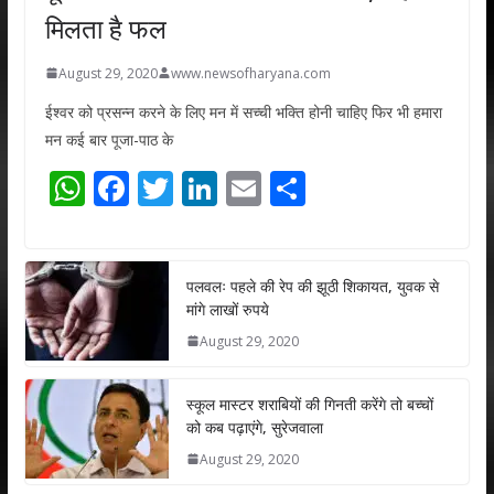
मिलता है फल
August 29, 2020
www.newsofharyana.com
ईश्वर को प्रसन्न करने के लिए मन में सच्ची भक्ति होनी चाहिए फिर भी हमारा
मन कई बार पूजा-पाठ के
W
F
T
Li
E
S
h
ac
w
n
m
h
at
e
itt
k
ai
ar
s
b
er
e
l
e
पलवलः पहले की रेप की झूठी शिकायत, युवक से
मांगे लाखों रुपये
A
o
dI
August 29, 2020
p
o
n
p
k
स्कूल मास्टर शराबियों की गिनती करेंगे तो बच्चों
को कब पढ़ाएंगे, सुरेजवाला
August 29, 2020