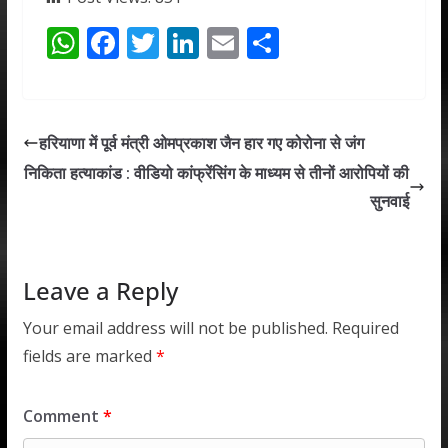
W
F
T
Li
E
S
h
ac
w
n
m
h
at
e
itt
k
ai
ar
s
b
er
e
l
e
हरियाणा में पूर्व मंत्री ओमप्रकाश जैन हार गए कोरोना से जंग
A
o
dI
निकिता हत्याकांड : वीडियो कांफ्रेंसिंग के माध्यम से तीनों आरोपियों की
p
o
n
सुनवाई
p
k
Leave a Reply
Your email address will not be published.
Required
fields are marked
*
Comment
*