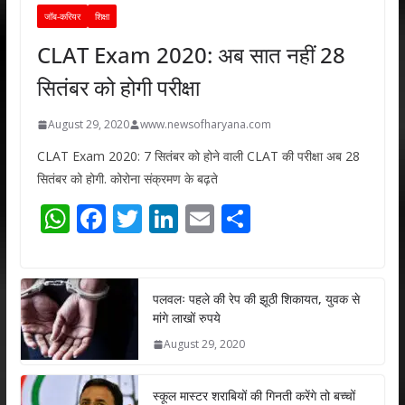
जॉब-करियर
शिक्षा
CLAT Exam 2020: अब सात नहीं 28
सितंबर को होगी परीक्षा
August 29, 2020
www.newsofharyana.com
CLAT Exam 2020: 7 सितंबर को होने वाली CLAT की परीक्षा अब 28
सितंबर को होगी. कोरोना संक्रमण के बढ़ते
W
F
T
Li
E
S
h
ac
w
n
m
h
at
e
itt
k
ai
ar
s
b
er
e
l
e
पलवलः पहले की रेप की झूठी शिकायत, युवक से
मांगे लाखों रुपये
A
o
dI
August 29, 2020
p
o
n
p
k
स्कूल मास्टर शराबियों की गिनती करेंगे तो बच्चों