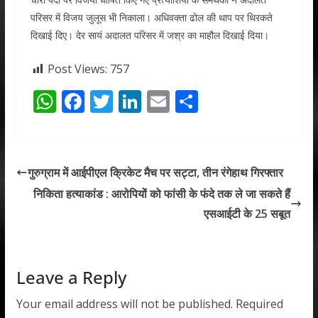
परिसर में विजय जुलूस भी निकाला। अधिवक्ता ढोल की थाप पर थिरकते
दिखाई दिए। देर सायं अदालत परिसर में जश्र का माहौल दिखाई दिया।
Post Views:
757
W
F
T
Li
E
S
h
ac
w
n
m
h
at
e
itt
k
ai
ar
s
b
er
e
l
e
गुरुग्राम में आईपीएल क्रिकेट मैच पर सट्टा, तीन रंगेहाथ गिरफ्तार
A
o
dI
निकिता हत्याकांड : आरोपियों को फांसी के फंदे तक ले जा सकते हैं
p
o
n
एसआईटी के 25 सबूत
p
k
Leave a Reply
Your email address will not be published.
Required