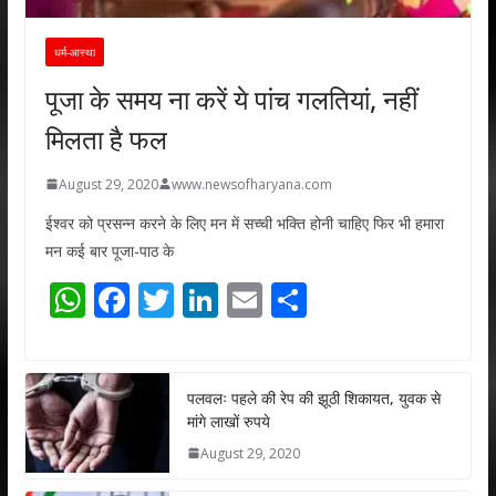
धर्म-आस्था
पूजा के समय ना करें ये पांच गलतियां, नहीं
मिलता है फल
August 29, 2020
www.newsofharyana.com
ईश्वर को प्रसन्न करने के लिए मन में सच्ची भक्ति होनी चाहिए फिर भी हमारा
मन कई बार पूजा-पाठ के
W
F
T
Li
E
S
h
ac
w
n
m
h
at
e
itt
k
ai
ar
s
b
er
e
l
e
पलवलः पहले की रेप की झूठी शिकायत, युवक से
मांगे लाखों रुपये
A
o
dI
August 29, 2020
p
o
n