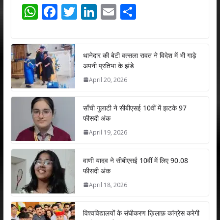
W
F
T
Li
E
S
h
ac
w
n
m
h
at
e
itt
k
ai
ar
s
b
er
e
l
e
थानेदार की बेटी वत्सला रावत ने विदेश में भी गाड़े
अपनी प्रतिभा के झंडे
A
o
dI
April 20, 2026
p
o
n
p
k
साँची गुलाटी ने सीबीएसई 10वीं में झटके 97
फीसदी अंक
April 19, 2026
वाणी यादव ने सीबीएसई 10वीं में लिए 90.08
फीसदी अंक
April 18, 2026
विश्वविद्यालयों के संघीकरण ख़िलाफ़ कांग्रेस करेगी