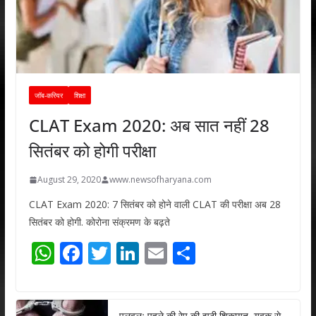
जॉब-करियर
शिक्षा
CLAT Exam 2020: अब सात नहीं 28
सितंबर को होगी परीक्षा
August 29, 2020
www.newsofharyana.com
CLAT Exam 2020: 7 सितंबर को होने वाली CLAT की परीक्षा अब 28
सितंबर को होगी. कोरोना संक्रमण के बढ़ते
W
F
T
Li
E
S
h
ac
w
n
m
h
at
e
itt
k
ai
ar
पलवलः पहले की रेप की झूठी शिकायत, युवक से