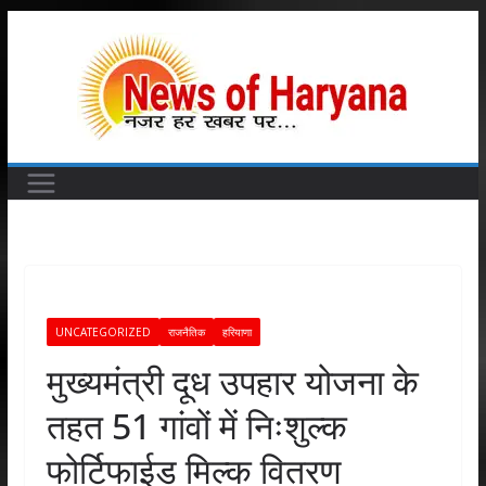
Skip
to
content
UNCATEGORIZED
राजनैतिक
हरियाणा
मुख्यमंत्री दूध उपहार योजना के
तहत 51 गांवों में निःशुल्क
फोर्टिफाईड मिल्क वितरण