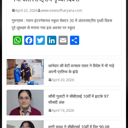
April 22, 2026
www.newsofharyana.com
गुरुग्राम : रयान इंटरनेशनल स्कूल सेक्टर 30 में अंतरराष्ट्रीय पृथ्वी दिवस
पूरे धूमधाम से मनाया गया इस अवसर पर स्कूल
W
F
T
Li
E
S
h
ac
w
n
m
h
at
e
itt
k
ai
ar
s
b
er
e
l
e
थानेदार की बेटी वत्सला रावत ने विदेश में भी गाड़े
अपनी प्रतिभा के झंडे
A
o
dI
April 20, 2026
p
o
n
p
k
साँची गुलाटी ने सीबीएसई 10वीं में झटके 97
फीसदी अंक
April 19, 2026
वाणी यादव ने सीबीएसई 10वीं में लिए 90.08