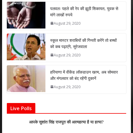
at
e
itt
k
ai
ar
s
b
er
e
l
e
पलवलः पहले की रेप की झूठी शिकायत, युवक से
मांगे लाखों रुपये
A
o
dI
August 29, 2020
p
o
n
p
k
स्कूल मास्टर शराबियों की गिनती करेंगे तो बच्चों
को कब पढ़ाएंगे, सुरेजवाला
August 29, 2020
हरियाणा में वीकेंड लॉकडाउन खत्म, अब सोमवार
और मंगलवार को बंद रहेंगी दुकानें
August 29, 2020
Live Polls
आपके सुशांत सिंह राजपूत की आत्महत्या है या हत्या?