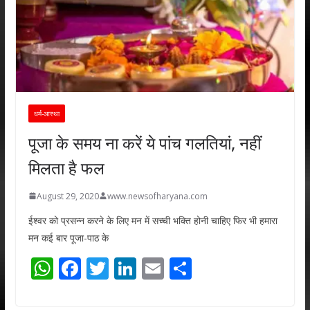
धर्म-आस्था
पूजा के समय ना करें ये पांच गलतियां, नहीं
मिलता है फल
August 29, 2020
www.newsofharyana.com
ईश्वर को प्रसन्न करने के लिए मन में सच्ची भक्ति होनी चाहिए फिर भी हमारा
मन कई बार पूजा-पाठ के
W
F
T
Li
E
S
h
ac
w
n
m
h