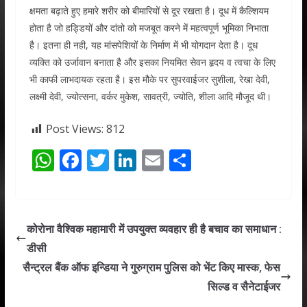
क्षमता बढ़ाते हुए हमारे शरीर को बीमारियों से दूर रखता है। दूध में कैल्शियम
होता है जो हड्डियों और दांतो को मजबूत करने में महत्वपूर्ण भूमिका निभाता
है। इतना ही नही, यह मांसपेशियों के निर्माण में भी योगदान देता है। दूध
व्यक्ति को उर्जावान बनाता है और इसका नियमित सेवन हृदय व त्वचा के लिए
भी काफी लाभदायक रहता है। इस मौके पर सुपरवाईजर सुशीला, रेखा देवी,
लक्ष्मी देवी, ज्योत्सना, वर्कर मुकेश, सावत्री, ज्योति, शीला आदि मौजूद थी।
Post Views:
812
W
F
T
Li
E
S
h
ac
w
n
m
h
at
e
itt
k
ai
ar
s
b
er
e
l
e
कोरोना वैश्विक महामारी में उपयुक्त व्यवहार ही है बचाव का समाधान :
A
o
dI
डीसी
p
o
n
सैन्ट्रल बैंक ऑफ इन्डिया ने गुरुग्राम पुलिस को भेंट किए मास्क, फेस
p
k
सिल्ड व सैनेटाईजर