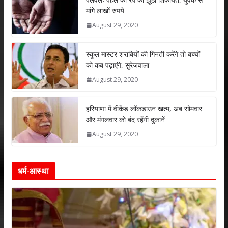
s
b
er
e
l
e
मांगे लाखों रुपये
A
o
dI
August 29, 2020
p
o
n
p
k
स्कूल मास्टर शराबियों की गिनती करेंगे तो बच्चों
को कब पढ़ाएंगे, सुरेजवाला
August 29, 2020
हरियाणा में वीकेंड लॉकडाउन खत्म, अब सोमवार
और मंगलवार को बंद रहेंगी दुकानें
August 29, 2020
धर्म-आस्था