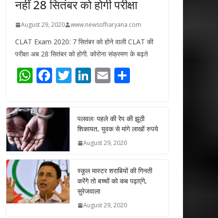
नहीं 28 सितंबर को होगी परीक्षा
August 29, 2020
www.newsofharyana.com
CLAT Exam 2020: 7 सितंबर को होने वाली CLAT की
परीक्षा अब 28 सितंबर को होगी. कोरोना संक्रमण के बढ़ते
W
F
T
Li
E
S
h
ac
w
n
m
h
at
e
itt
k
ai
ar
s
b
er
e
l
e
पलवलः पहले की रेप की झूठी
शिकायत, युवक से मांगे लाखों रुपये
A
o
dI
August 29, 2020
p
o
n
p
k
स्कूल मास्टर शराबियों की गिनती
करेंगे तो बच्चों को कब पढ़ाएंगे,
सुरेजवाला
August 29, 2020