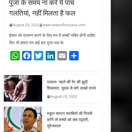
पूजा के समय ना करें ये पांच
गलतियां, नहीं मिलता है फल
August 29, 2020
www.newsofharyana.com
ईश्वर को प्रसन्न करने के लिए मन में सच्ची भक्ति होनी चाहिए
फिर भी हमारा मन कई बार पूजा-पाठ के
W
F
T
Li
E
S
h
ac
w
n
m
h
at
e
itt
k
ai
ar
s
b
er
e
l
e
पलवलः पहले की रेप की झूठी
शिकायत, युवक से मांगे लाखों रुपये
A
o
dI
August 29, 2020
p
o
n
p
k
स्कूल मास्टर शराबियों की गिनती
करेंगे तो बच्चों को कब पढ़ाएंगे,
सुरेजवाला