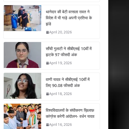
at
e
itt
k
ai
ar
s
b
er
e
l
e
थानेदार की बेटी वत्सला रावत ने
विदेश में भी गाड़े अपनी प्रतिभा के
A
o
dI
झंडे
p
o
n
April 20, 2026
p
k
साँची गुलाटी ने सीबीएसई 10वीं में
झटके 97 फीसदी अंक
April 19, 2026
वाणी यादव ने सीबीएसई 10वीं में
लिए 90.08 फीसदी अंक
April 18, 2026
विश्वविद्यालयों के संघीकरण ख़िलाफ़
कांग्रेस करेगी आंदोलन- वर्धन यादव
April 16, 2026