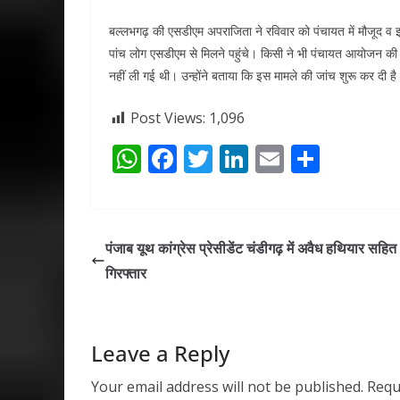
बल्लभगढ़ की एसडीएम अपराजिता ने रविवार को पंचायत में मौजूद व 
पांच लोग एसडीएम से मिलने पहुंचे। किसी ने भी पंचायत आयोजन की
नहीं ली गई थी। उन्होंने बताया कि इस मामले की जांच शुरू कर दी
Post Views:
1,096
W
F
T
Li
E
S
h
ac
w
n
m
h
at
e
itt
k
ai
ar
s
b
er
e
l
e
पंजाब यूथ कांग्रेस प्रेसीडेंट चंडीगढ़ में अवैध हथियार सहित
A
o
dI
गिरफ्तार
p
o
n
p
k
Leave a Reply
Your email address will not be published.
Requ