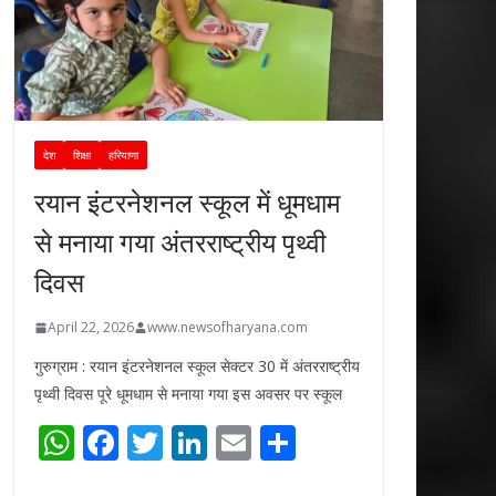
देश
शिक्षा
हरियाणा
रयान इंटरनेशनल स्कूल में धूमधाम
से मनाया गया अंतरराष्ट्रीय पृथ्वी
दिवस
April 22, 2026
www.newsofharyana.com
गुरुग्राम : रयान इंटरनेशनल स्कूल सेक्टर 30 में अंतरराष्ट्रीय
पृथ्वी दिवस पूरे धूमधाम से मनाया गया इस अवसर पर स्कूल
W
F
T
Li
E
S
h
ac
w
n
m
h