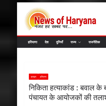
Skip
to
content
हरियाणा
देश
दुनियाँ
राज्य
राजनैतिक
क्राइम
हरियाणा
निकिता हत्याकांड : बवाल के
पंचायत के आयोजकों की तला