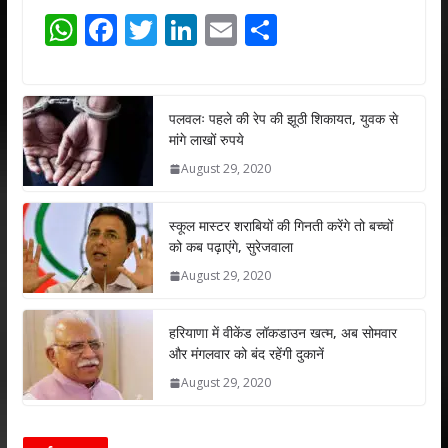
W
F
T
Li
E
S
h
ac
w
n
m
h
at
e
itt
k
ai
ar
s
b
er
e
l
e
पलवलः पहले की रेप की झूठी शिकायत, युवक से
मांगे लाखों रुपये
A
o
dI
August 29, 2020
p
o
n
p
k
स्कूल मास्टर शराबियों की गिनती करेंगे तो बच्चों
को कब पढ़ाएंगे, सुरेजवाला
August 29, 2020
हरियाणा में वीकेंड लॉकडाउन खत्म, अब सोमवार
और मंगलवार को बंद रहेंगी दुकानें
August 29, 2020