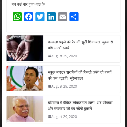
मन कई बार पूजा-पाठ के
W
F
T
Li
E
S
h
ac
w
n
m
h
at
e
itt
k
ai
ar
s
b
er
e
l
e
पलवलः पहले की रेप की झूठी शिकायत, युवक से
मांगे लाखों रुपये
A
o
dI
August 29, 2020
p
o
n
p
k
स्कूल मास्टर शराबियों की गिनती करेंगे तो बच्चों
को कब पढ़ाएंगे, सुरेजवाला
August 29, 2020
हरियाणा में वीकेंड लॉकडाउन खत्म, अब सोमवार
और मंगलवार को बंद रहेंगी दुकानें
August 29, 2020