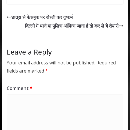
at
e
itt
k
ai
ar
s
b
er
e
l
e
छात्रा से फेसबुक पर दोस्ती कर दुष्कर्म
A
o
dI
दिल्ली में थाने या पुलिस ऑफिस जाना है तो कर ले ये तैयारी
p
o
n
p
k
Leave a Reply
Your email address will not be published.
Required
fields are marked
*
Comment
*