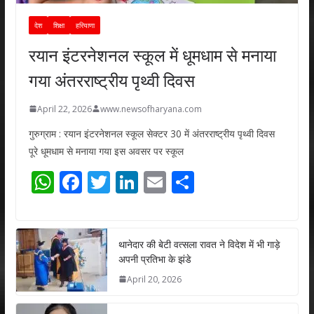
देश
शिक्षा
हरियाणा
रयान इंटरनेशनल स्कूल में धूमधाम से मनाया
गया अंतरराष्ट्रीय पृथ्वी दिवस
April 22, 2026
www.newsofharyana.com
गुरुग्राम : रयान इंटरनेशनल स्कूल सेक्टर 30 में अंतरराष्ट्रीय पृथ्वी दिवस
पूरे धूमधाम से मनाया गया इस अवसर पर स्कूल
W
F
T
Li
E
S
h
ac
w
n
m
h
at
e
itt
k
ai
ar
s
b
er
e
l
e
थानेदार की बेटी वत्सला रावत ने विदेश में भी गाड़े
अपनी प्रतिभा के झंडे
A
o
dI
April 20, 2026
p
o
n